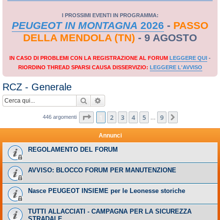
I PROSSIMI EVENTI IN PROGRAMMA:
PEUGEOT IN MONTAGNA
2026
-
PASSO
DELLA MENDOLA (TN)
- 9 AGOSTO
IN CASO DI PROBLEMI CON LA REGISTRAZIONE AL FORUM
LEGGERE QUI
-
RIORDINO THREAD SPARSI CAUSA DISSERVIZIO:
LEGGERE L'AVVISO
RCZ - Generale
Cerca
Ricerca avanzata
Pagina
1
di
9
1
2
3
4
5
9
Prossimo
446 argomenti
…
Annunci
REGOLAMENTO DEL FORUM
AVVISO: BLOCCO FORUM PER MANUTENZIONE
Nasce PEUGEOT INSIEME per le Leonesse storiche
TUTTI ALLACCIATI - CAMPAGNA PER LA SICUREZZA
STRADALE