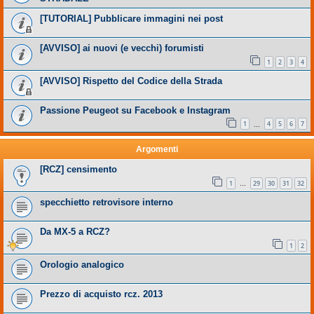
[TUTORIAL] Pubblicare immagini nei post
[AVVISO] ai nuovi (e vecchi) forumisti
1
2
3
4
[AVVISO] Rispetto del Codice della Strada
Passione Peugeot su Facebook e Instagram
1
4
5
6
7
…
Argomenti
[RCZ] censimento
1
29
30
31
32
…
specchietto retrovisore interno
Da MX-5 a RCZ?
1
2
Orologio analogico
Prezzo di acquisto rcz. 2013