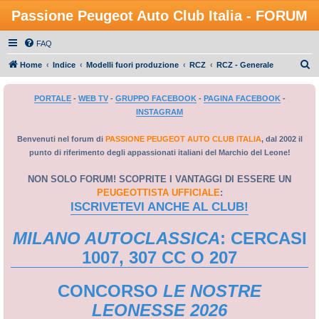
Passione Peugeot Auto Club Italia - FORUM
FAQ
C
Home
Indice
Modelli fuori produzione
RCZ
RCZ - Generale
e
PORTALE
-
WEB TV
-
GRUPPO FACEBOOK
-
PAGINA FACEBOOK
-
r
INSTAGRAM
c
a
Benvenuti nel forum di
PASSIONE PEUGEOT AUTO CLUB ITALIA
, dal 2002 il
punto di riferimento degli appassionati italiani del Marchio del Leone!
NON SOLO FORUM! SCOPRITE I VANTAGGI DI ESSERE UN
PEUGEOTTISTA UFFICIALE
:
ISCRIVETEVI ANCHE AL CLUB!
MILANO AUTOCLASSICA
: CERCASI
1007, 307 CC O 207
CONCORSO
LE NOSTRE
LEONESSE 2026