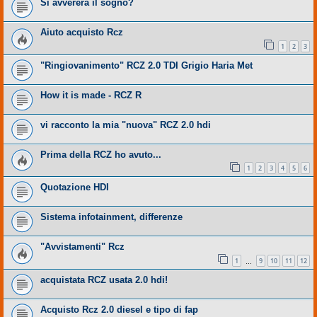
Si avvererà il sogno?
Aiuto acquisto Rcz
1
2
3
"Ringiovanimento" RCZ 2.0 TDI Grigio Haria Met
How it is made - RCZ R
vi racconto la mia "nuova" RCZ 2.0 hdi
Prima della RCZ ho avuto...
1
2
3
4
5
6
Quotazione HDI
Sistema infotainment, differenze
"Avvistamenti" Rcz
1
9
10
11
12
…
acquistata RCZ usata 2.0 hdi!
Acquisto Rcz 2.0 diesel e tipo di fap