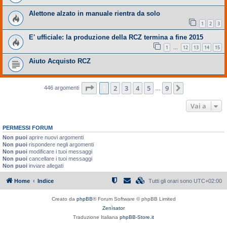
Alettone alzato in manuale rientra da solo
1
2
3
E' ufficiale: la produzione della RCZ termina a fine 2015
1
12
13
14
15
…
Aiuto Acquisto RCZ
Pagina
1
di
9
1
2
3
4
5
9
Prossimo
446 argomenti
…
Vai a
PERMESSI FORUM
Non puoi
aprire nuovi argomenti
Non puoi
rispondere negli argomenti
Non puoi
modificare i tuoi messaggi
Non puoi
cancellare i tuoi messaggi
Non puoi
inviare allegati
Home
Indice
Tutti gli orari sono
UTC+02:00
Creato da
phpBB
® Forum Software © phpBB Limited
Zenìsator
Traduzione Italiana
phpBB-Store.it