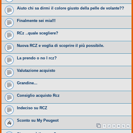
Aiuto chi sa dirmi il colore giusto della pelle de volante??
Finalmente sei mia!!!
RCz ..quale scegliere?
Nuova RCZ e voglia di scoprire il più possibile.
La prendo o no l rcz?
Valutazione acquisto
Grandine...
Consiglio acquisto Rcz
Indeciso su RCZ
Sconto su My Peugeot
1
2
3
4
5
6