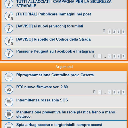
TUTTI ALLACCIATI - CAMPAGNA PER LA SICUREZZA
STRADALE
[TUTORIAL] Pubblicare immagini nei post
[AVVISO] ai nuovi (e vecchi) forumisti
1
2
3
4
[AVVISO] Rispetto del Codice della Strada
Passione Peugeot su Facebook e Instagram
1
4
5
6
7
…
Argomenti
Riprogrammazione Centralina prov. Caserta
RT6 nuovo firmware ver. 2.80
1
4
5
6
7
…
Intermittenza rossa spia SOS
Manutenzione preventiva bussole plastica freno a mano
elettrico
Spia airbag acceso e tergicristalli sempre accesi