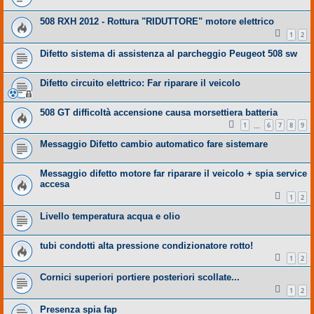
508 RXH 2012 - Rottura "RIDUTTORE" motore elettrico
1
2
Difetto sistema di assistenza al parcheggio Peugeot 508 sw
Difetto circuito elettrico: Far riparare il veicolo
508 GT difficoltà accensione causa morsettiera batteria
1
6
7
8
9
…
Messaggio Difetto cambio automatico fare sistemare
Messaggio difetto motore far riparare il veicolo + spia service
accesa
1
2
Livello temperatura acqua e olio
tubi condotti alta pressione condizionatore rotto!
1
2
Cornici superiori portiere posteriori scollate...
1
2
Presenza spia fap