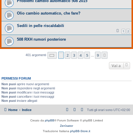
Problemi cambio automatico 508 2015
Olio cambio automatico, che fare?
Sedili in pelle riscaldabili
1
2
508 RXH rumori posteriore
Pagina
1
di
9
1
2
3
4
5
9
Prossimo
401 argomenti
…
Vai a
PERMESSI FORUM
Non puoi
aprire nuovi argomenti
Non puoi
rispondere negli argomenti
Non puoi
modificare i tuoi messaggi
Non puoi
cancellare i tuoi messaggi
Non puoi
inviare allegati
Home
Indice
Tutti gli orari sono
UTC+02:00
Creato da
phpBB
® Forum Software © phpBB Limited
Zenìsator
Traduzione Italiana
phpBB-Store.it