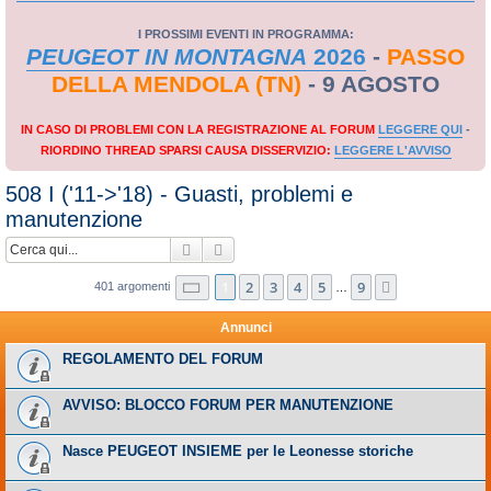
I PROSSIMI EVENTI IN PROGRAMMA:
PEUGEOT IN MONTAGNA
2026
-
PASSO
DELLA MENDOLA (TN)
- 9 AGOSTO
IN CASO DI PROBLEMI CON LA REGISTRAZIONE AL FORUM
LEGGERE QUI
-
RIORDINO THREAD SPARSI CAUSA DISSERVIZIO:
LEGGERE L'AVVISO
508 I ('11->'18) - Guasti, problemi e
manutenzione
Cerca
Ricerca avanzata
Pagina
1
di
9
1
2
3
4
5
9
Prossimo
401 argomenti
…
Annunci
REGOLAMENTO DEL FORUM
AVVISO: BLOCCO FORUM PER MANUTENZIONE
Nasce PEUGEOT INSIEME per le Leonesse storiche