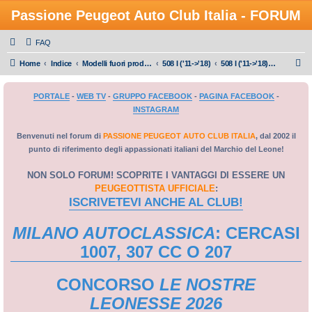
Passione Peugeot Auto Club Italia - FORUM
FAQ
C
Home
Indice
Modelli fuori produzione
508 I ('11->'18)
508 I ('11->'18) - Guasti, problemi e manutenzione
e
PORTALE
-
WEB TV
-
GRUPPO FACEBOOK
-
PAGINA FACEBOOK
-
r
INSTAGRAM
c
a
Benvenuti nel forum di
PASSIONE PEUGEOT AUTO CLUB ITALIA
, dal 2002 il
punto di riferimento degli appassionati italiani del Marchio del Leone!
NON SOLO FORUM! SCOPRITE I VANTAGGI DI ESSERE UN
PEUGEOTTISTA UFFICIALE
:
ISCRIVETEVI ANCHE AL CLUB!
MILANO AUTOCLASSICA
: CERCASI
1007, 307 CC O 207
CONCORSO
LE NOSTRE
LEONESSE 2026