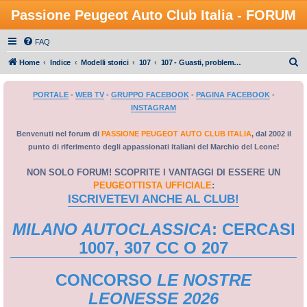
Passione Peugeot Auto Club Italia - FORUM
FAQ
C
Home
Indice
Modelli storici
107
107 - Guasti, problemi e manutenzione
e
PORTALE
-
WEB TV
-
GRUPPO FACEBOOK
-
PAGINA FACEBOOK
-
r
INSTAGRAM
c
a
Benvenuti nel forum di
PASSIONE PEUGEOT AUTO CLUB ITALIA
, dal 2002 il
punto di riferimento degli appassionati italiani del Marchio del Leone!
NON SOLO FORUM! SCOPRITE I VANTAGGI DI ESSERE UN
PEUGEOTTISTA UFFICIALE
:
ISCRIVETEVI ANCHE AL CLUB!
MILANO AUTOCLASSICA
: CERCASI
1007, 307 CC O 207
CONCORSO
LE NOSTRE
LEONESSE 2026