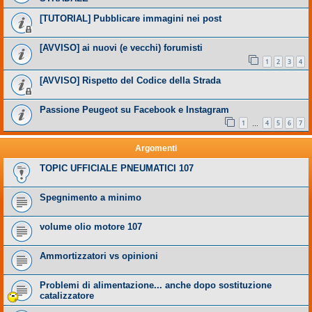
[TUTORIAL] Pubblicare immagini nei post
[AVVISO] ai nuovi (e vecchi) forumisti
1
2
3
4
[AVVISO] Rispetto del Codice della Strada
Passione Peugeot su Facebook e Instagram
1
4
5
6
7
…
Argomenti
TOPIC UFFICIALE PNEUMATICI 107
Spegnimento a minimo
volume olio motore 107
Ammortizzatori vs opinioni
Problemi di alimentazione... anche dopo sostituzione
catalizzatore