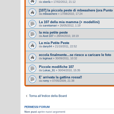
da
sberla
»
17/02/2012, 21:12
[107] la piccola peste di mbwashere (ora Punto
da
mbwashere
»
17/08/2010, 17:24
La 107 della mia mamma (+ modellini)
da
sarettamari
»
26/05/2012, 1:19
la mia petite peste
da
Axel 107
»
28/04/2010, 18:19
La mia Petite Peste
da
dany64
»
21/10/2011, 22:52
eccola finalmente...se riesco a caricare le foto
da
loginaut
»
30/09/2011, 10:32
Piccole modifiche 107
da
Lukas_91
»
30/04/2010, 15:35
E' arrivata la gattina rossa!!
da
romy
»
07/05/2009, 21:38
Torna all’Indice della Board
PERMESSI FORUM
Non puoi
aprire nuovi argomenti