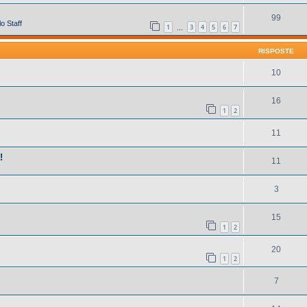
99
o Staff
1
3
4
5
6
7
…
RISPOSTE
10
16
1
2
11
!
11
3
15
1
2
20
1
2
7