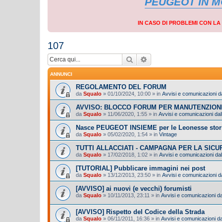
PEUGEOT IN 
IN CASO DI PROBLEMI CON L
107
Cerca
Ricerca avanzata
ANNUNCI
REGOLAMENTO DEL FORUM
da
Squalo
»
01/10/2024, 10:00
» in
Avvisi e comunicazioni da
AVVISO: BLOCCO FORUM PER MANUTENZION
da
Squalo
»
11/06/2020, 1:55
» in
Avvisi e comunicazioni dall
Nasce PEUGEOT INSIEME per le Leonesse stor
da
Squalo
»
05/02/2020, 1:54
» in
Vintage
TUTTI ALLACCIATI - CAMPAGNA PER LA SIC
da
Squalo
»
17/02/2018, 1:02
» in
Avvisi e comunicazioni dal
[TUTORIAL] Pubblicare immagini nei post
da
Squalo
»
13/12/2013, 23:50
» in
Avvisi e comunicazioni da
[AVVISO] ai nuovi (e vecchi) forumisti
da
Squalo
»
10/11/2013, 23:11
» in
Avvisi e comunicazioni dal
[AVVISO] Rispetto del Codice della Strada
da
Squalo
»
06/11/2011, 16:36
» in
Avvisi e comunicazioni dal