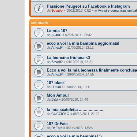
Passione Peugeot su Facebook e Instagram
da
Squalo
»
30/11/2010, 0:02
» in
Avvisi e comunicazioni dall
ARGOMENTI
La mia 107
da
SCIAC
»
02/01/2014, 21:42
ecco a voi la mia bambina aggiornata!
da
Antox94
»
11/06/2013, 13:12
La leoncina friulana <3
da
Bove92
»
04/10/2014, 18:21
Ecco a voi la mia leonessa finalmente conclusa
da
Antox94
»
29/04/2014, 14:55
107 black'
da
LP640
»
07/04/2014, 10:11
Mon Amour
da
Babi
»
20/08/2010, 14:48
la mia scatoletta ....................
da
CUCCIOLO
»
05/12/2011, 21:22
107 Dr.Fate
da
Dr.Fate
»
05/06/2013, 13:26
ecco a voi la mia bambina! :)