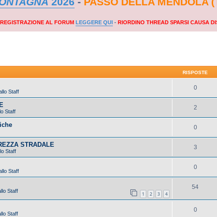
MONTAGNA
2026
-
PASSO DELLA MENDOLA (
A REGISTRAZIONE AL FORUM
LEGGERE QUI
-
RIORDINO THREAD SPARSI CAUSA DI
RISPOSTE
0
llo Staff
E
2
o Staff
iche
0
UREZZA STRADALE
3
lo Staff
0
llo Staff
54
lo Staff
1
2
3
4
0
lo Staff