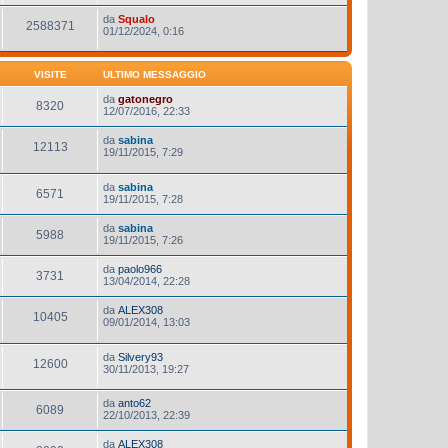
da
Squalo
2588371
01/12/2024, 0:16
VISITE
ULTIMO MESSAGGIO
da
gatonegro
8320
12/07/2016, 22:33
da
sabina
12113
19/11/2015, 7:29
da
sabina
6571
19/11/2015, 7:28
da
sabina
5988
19/11/2015, 7:26
da
paolo966
3731
13/04/2014, 22:28
da
ALEX308
10405
09/01/2014, 13:03
da
Silvery93
12600
30/11/2013, 19:27
da
anto62
6089
22/10/2013, 22:39
da
ALEX308