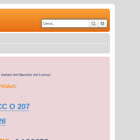
Cerca
Ricerca avanzata
i italiani del Marchio del Leone!
FICIALE
:
CC O 207
26