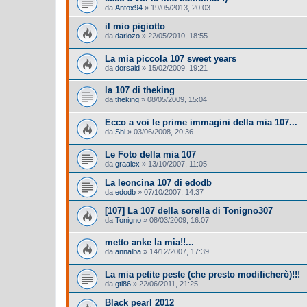
da
Antox94
»
19/05/2013, 20:03
il mio pigiotto
da
dariozo
»
22/05/2010, 18:55
La mia piccola 107 sweet years
da
dorsaid
»
15/02/2009, 19:21
la 107 di theking
da
theking
»
08/05/2009, 15:04
Ecco a voi le prime immagini della mia 107...
da
Shi
»
03/06/2008, 20:36
Le Foto della mia 107
da
graalex
»
13/10/2007, 11:05
La leoncina 107 di edodb
da
edodb
»
07/10/2007, 14:37
[107] La 107 della sorella di Tonigno307
da
Tonigno
»
08/03/2009, 16:07
metto anke la mia!!...
da
annalba
»
14/12/2007, 17:39
La mia petite peste (che presto modificherò)!!!
da
gtl86
»
22/06/2011, 21:25
Black pearl 2012