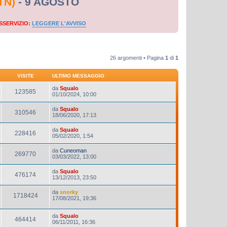
TN)
- 9 AGOSTO
SSERVIZIO:
LEGGERE L'AVVISO
26 argomenti • Pagina
1
di
1
VISITE
ULTIMO MESSAGGIO
da
Squalo
123585
01/10/2024, 10:00
da
Squalo
310546
18/06/2020, 17:13
da
Squalo
228416
05/02/2020, 1:54
da
Cuneoman
269770
03/03/2022, 13:00
da
Squalo
476174
13/12/2013, 23:50
da
snorky
1718424
17/08/2021, 19:36
da
Squalo
464414
06/11/2011, 16:36