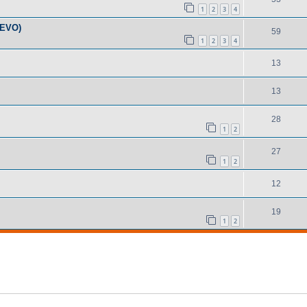
1
2
3
4
 EVO)
59
1
2
3
4
13
13
28
1
2
27
1
2
12
19
1
2