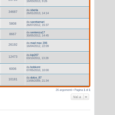
16/03/2013, 9:26
da
sberla
34687
26/01/2013, 14:14
da
sarettamari
5808
26/07/2012, 15:37
da
sentenza17
8667
30/05/2012, 14:45
da
mad max 206
26192
16/04/2012, 22:09
da
kip207
12473
03/10/2011, 13:28
da
bobkent
6006
07/05/2010, 10:00
da
dolce_87
10181
13/08/2009, 21:34
26 argomenti • Pagina
1
di
1
Vai a