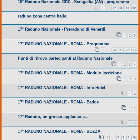
18° Raduno Nazionale 2010 - Senigallia (AN) - programma
1
57
58
59
60
…
raduno zona centro italia
17° Raduno Nazionale - Preraduno di Venerdì
1
2
3
17° RADUNO NAZIONALE - ROMA - Programma
1
20
21
22
23
…
Punti di ritrovo partecipanti al Raduno Nazionale
1
2
3
4
17° RADUNO NAZIONALE - ROMA - Modulo Iscrizione
1
2
3
17° RADUNO NAZIONALE - ROMA - Info Hotel
1
2
17° RADUNO NAZIONALE - ROMA - Badge
1
2
17° Raduno, un grosso applauso a...
1
2
17° RADUNO NAZIONALE - ROMA - BOZZA
1
7
8
9
10
…