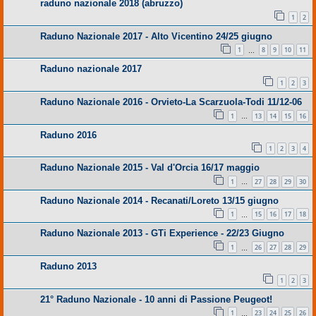
raduno nazionale 2018 (abruzzo)
1
2
Raduno Nazionale 2017 - Alto Vicentino 24/25 giugno
1
8
9
10
11
…
Raduno nazionale 2017
1
2
3
Raduno Nazionale 2016 - Orvieto-La Scarzuola-Todi 11/12-06
1
13
14
15
16
…
Raduno 2016
1
2
3
4
Raduno Nazionale 2015 - Val d'Orcia 16/17 maggio
1
27
28
29
30
…
Raduno Nazionale 2014 - Recanati/Loreto 13/15 giugno
1
15
16
17
18
…
Raduno Nazionale 2013 - GTi Experience - 22/23 Giugno
1
26
27
28
29
…
Raduno 2013
1
2
3
21° Raduno Nazionale - 10 anni di Passione Peugeot!
1
23
24
25
26
…