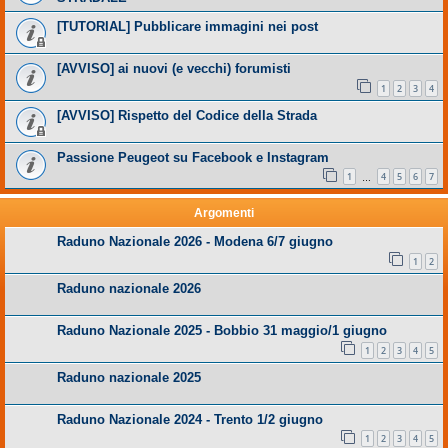
[TUTORIAL] Pubblicare immagini nei post
[AVVISO] ai nuovi (e vecchi) forumisti
1
2
3
4
[AVVISO] Rispetto del Codice della Strada
Passione Peugeot su Facebook e Instagram
1
4
5
6
7
…
Argomenti
Raduno Nazionale 2026 - Modena 6/7 giugno
1
2
Raduno nazionale 2026
Raduno Nazionale 2025 - Bobbio 31 maggio/1 giugno
1
2
3
4
5
Raduno nazionale 2025
Raduno Nazionale 2024 - Trento 1/2 giugno
1
2
3
4
5