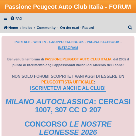
Passione Peugeot Auto Club Italia - FORUM
FAQ
C
Home
Indice
Community
On the road - Raduni
e
PORTALE
-
WEB TV
-
GRUPPO FACEBOOK
-
PAGINA FACEBOOK
-
r
INSTAGRAM
c
a
Benvenuti nel forum di
PASSIONE PEUGEOT AUTO CLUB ITALIA
, dal 2002 il
punto di riferimento degli appassionati italiani del Marchio del Leone!
NON SOLO FORUM! SCOPRITE I VANTAGGI DI ESSERE UN
PEUGEOTTISTA UFFICIALE
:
ISCRIVETEVI ANCHE AL CLUB!
MILANO AUTOCLASSICA
: CERCASI
1007, 307 CC O 207
CONCORSO
LE NOSTRE
LEONESSE 2026