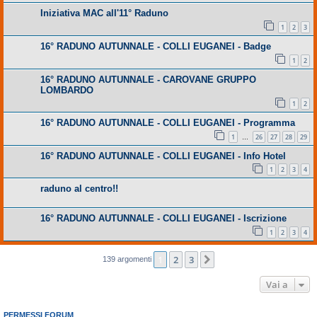
Iniziativa MAC all'11° Raduno
1
2
3
16° RADUNO AUTUNNALE - COLLI EUGANEI - Badge
1
2
16° RADUNO AUTUNNALE - CAROVANE GRUPPO
LOMBARDO
1
2
16° RADUNO AUTUNNALE - COLLI EUGANEI - Programma
1
26
27
28
29
…
16° RADUNO AUTUNNALE - COLLI EUGANEI - Info Hotel
1
2
3
4
raduno al centro!!
16° RADUNO AUTUNNALE - COLLI EUGANEI - Iscrizione
1
2
3
4
1
2
3
Prossimo
139 argomenti
Vai a
PERMESSI FORUM