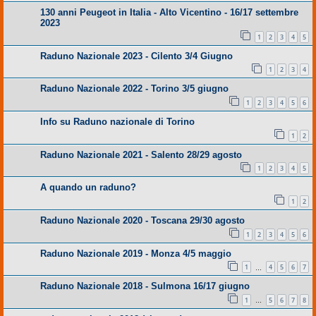
130 anni Peugeot in Italia - Alto Vicentino - 16/17 settembre
2023
1
2
3
4
5
Raduno Nazionale 2023 - Cilento 3/4 Giugno
1
2
3
4
Raduno Nazionale 2022 - Torino 3/5 giugno
1
2
3
4
5
6
Info su Raduno nazionale di Torino
1
2
Raduno Nazionale 2021 - Salento 28/29 agosto
1
2
3
4
5
A quando un raduno?
1
2
Raduno Nazionale 2020 - Toscana 29/30 agosto
1
2
3
4
5
6
Raduno Nazionale 2019 - Monza 4/5 maggio
1
4
5
6
7
…
Raduno Nazionale 2018 - Sulmona 16/17 giugno
1
5
6
7
8
…