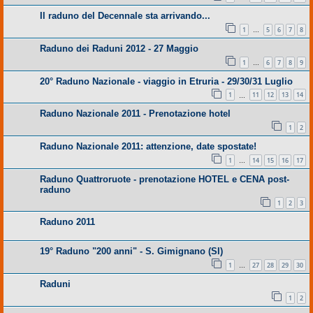
Il raduno del Decennale sta arrivando...
1
5
6
7
8
…
Raduno dei Raduni 2012 - 27 Maggio
1
6
7
8
9
…
20° Raduno Nazionale - viaggio in Etruria - 29/30/31 Luglio
1
11
12
13
14
…
Raduno Nazionale 2011 - Prenotazione hotel
1
2
Raduno Nazionale 2011: attenzione, date spostate!
1
14
15
16
17
…
Raduno Quattroruote - prenotazione HOTEL e CENA post-
raduno
1
2
3
Raduno 2011
19° Raduno "200 anni" - S. Gimignano (SI)
1
27
28
29
30
…
Raduni
1
2