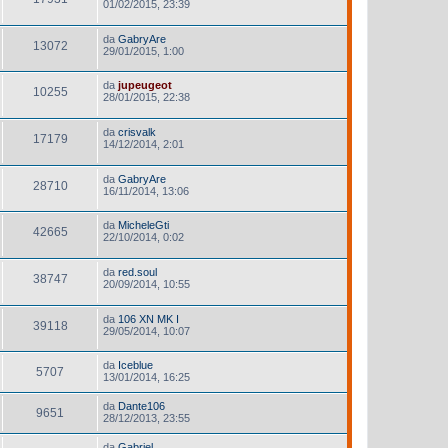
01/02/2015, 23:39
da
GabryAre
13072
29/01/2015, 1:00
da
jupeugeot
10255
28/01/2015, 22:38
da
crisvalk
17179
14/12/2014, 2:01
da
GabryAre
28710
16/11/2014, 13:06
da
MicheleGti
42665
22/10/2014, 0:02
da
red.soul
38747
20/09/2014, 10:55
da
106 XN MK I
39118
29/05/2014, 10:07
da
Iceblue
5707
13/01/2014, 16:25
da
Dante106
9651
28/12/2013, 23:55
da
Gabriel_