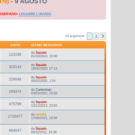
TN)
- 9 AGOSTO
SSERVIZIO:
LEGGERE L'AVVISO
1
2
Prossimo
62 argomenti
VISITE
ULTIMO MESSAGGIO
da
Squalo
123198
01/10/2024, 10:00
da
Squalo
310143
18/06/2020, 17:13
da
Squalo
228048
05/02/2020, 1:54
da
Cuneoman
269374
03/03/2022, 13:00
da
Squalo
475799
13/12/2013, 23:50
da
snorky
1716977
17/08/2021, 19:36
da
Squalo
464047
06/11/2011, 16:36