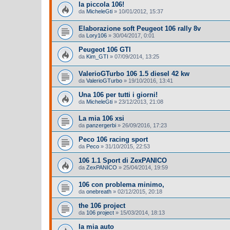
la piccola 106!
da
MicheleGti
»
10/01/2012, 15:37
Elaborazione soft Peugeot 106 rally 8v
da
Lory106
»
30/04/2017, 0:01
Peugeot 106 GTI
da
Kim_GTI
»
07/09/2014, 13:25
ValerioGTurbo 106 1.5 diesel 42 kw
da
ValerioGTurbo
»
19/10/2016, 13:41
Una 106 per tutti i giorni!
da
MicheleGti
»
23/12/2013, 21:08
La mia 106 xsi
da
panzergerbi
»
26/09/2016, 17:23
Peco 106 racing sport
da
Peco
»
31/10/2015, 22:53
106 1.1 Sport di ZexPANICO
da
ZexPANICO
»
25/04/2014, 19:59
106 con problema minimo,
da
onebreath
»
02/12/2015, 20:18
the 106 project
da
106 project
»
15/03/2014, 18:13
la mia auto