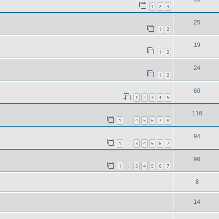
1
2
3
25
1
2
19
1
2
24
1
2
60
1
2
3
4
5
116
1
4
5
6
7
8
…
94
1
3
4
5
6
7
…
96
1
3
4
5
6
7
…
8
14