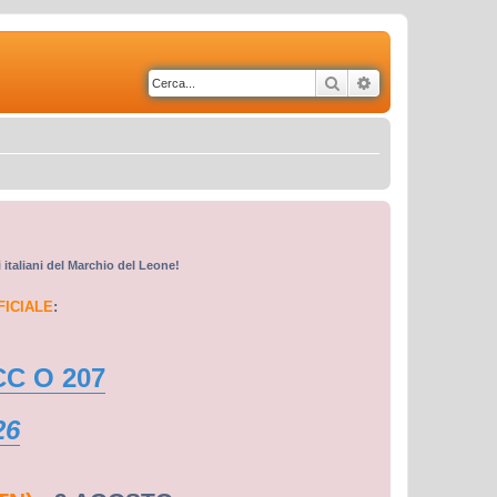
Cerca
Ricerca avanzata
i italiani del Marchio del Leone!
FICIALE
:
CC O 207
26