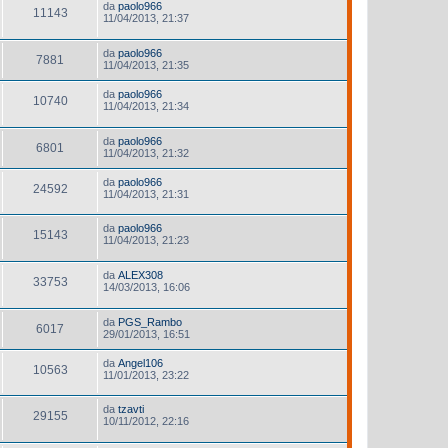
da
paolo966
11143
11/04/2013, 21:37
da
paolo966
7881
11/04/2013, 21:35
da
paolo966
10740
11/04/2013, 21:34
da
paolo966
6801
11/04/2013, 21:32
da
paolo966
24592
11/04/2013, 21:31
da
paolo966
15143
11/04/2013, 21:23
da
ALEX308
33753
14/03/2013, 16:06
da
PGS_Rambo
6017
29/01/2013, 16:51
da
Angel106
10563
11/01/2013, 23:22
da
tzavti
29155
10/11/2012, 22:16