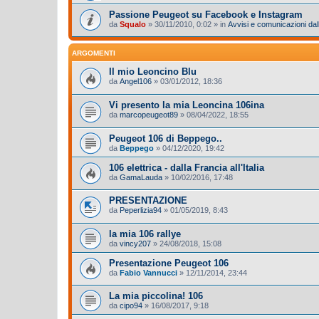
Passione Peugeot su Facebook e Instagram
da
Squalo
»
30/11/2010, 0:02
» in
Avvisi e comunicazioni dall
ARGOMENTI
Il mio Leoncino Blu
da
Angel106
»
03/01/2012, 18:36
Vi presento la mia Leoncina 106ina
da
marcopeugeot89
»
08/04/2022, 18:55
Peugeot 106 di Beppego..
da
Beppego
»
04/12/2020, 19:42
106 elettrica - dalla Francia all'Italia
da
GamaLauda
»
10/02/2016, 17:48
PRESENTAZIONE
da
Peperlizia94
»
01/05/2019, 8:43
la mia 106 rallye
da
vincy207
»
24/08/2018, 15:08
Presentazione Peugeot 106
da
Fabio Vannucci
»
12/11/2014, 23:44
La mia piccolina! 106
da
cipo94
»
16/08/2017, 9:18