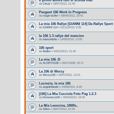
Il primo amore non si scorda mai!
da
Cloud
»
18/07/2013, 21:43
Peugeot 106 Work In Progress
da
rouge lucifer
»
08/09/2012, 20:41
La mia 106 Rallye [GIANNI 114] Da Rallye Sport 
da
GIANNI 114
»
02/12/2010, 0:35
la 106 1.3 rallye del mancino
da
mancindritu
»
14/05/2010, 13:05
106 sport
da
Mullen
»
04/01/2013, 21:40
La mia 106 :D
da
XLORYX106
»
20/07/2009, 20:17
La 106 di Worzy
da
Worzy106
»
04/07/2011, 13:21
Lucrezia, la mia 106
da
angelofdeath
»
24/08/2011, 8:40
[106] La Mia Cucciola Foto Pag 1.2.3
da
Domenico106
»
30/04/2010, 18:45
La Mia Leoncina..106Rs..
da
S4lvo
»
29/07/2010, 23:29