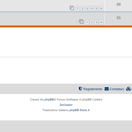
88
1
2
3
4
5
6
55
1
2
3
4
Regolamento
Contattaci
Creato da
phpBB
® Forum Software © phpBB Limited
Zenìsator
Traduzione Italiana
phpBB-Store.it