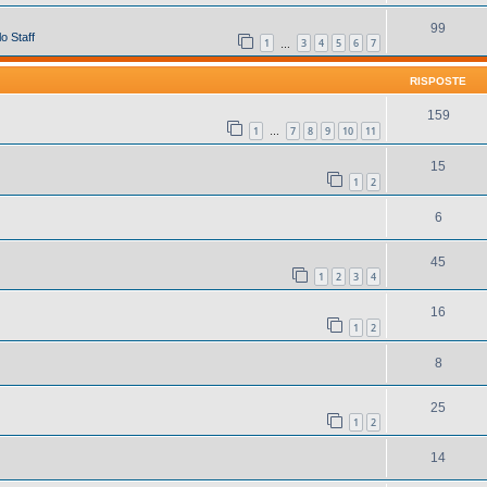
99
o Staff
1
3
4
5
6
7
…
RISPOSTE
159
1
7
8
9
10
11
…
15
1
2
6
45
1
2
3
4
16
1
2
8
25
1
2
14