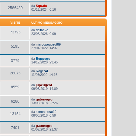
da
Squalo
2586489
01/12/2024, 0:16
VISITE
ULTIMO MESSAGGIO
da
deltaevo
73795
23/05/2026, 0:09
da
marcopeugeot89
5195
27/04/2022, 14:37
da
Beppego
3779
14/12/2020, 23:45
da
RogerAL
26075
11/06/2020, 14:16
da
jupeugeot
8559
09/05/2019, 14:09
da
gatonegro
6280
13/09/2018, 22:26
da
simon.esse12
13154
08/08/2018, 0:59
da
gatonegro
7401
01/02/2018, 21:37