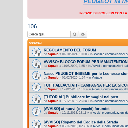
PEUGEOT IN 
IN CASO DI PROBLEMI CON L
106
Cerca
Ricerca avanzata
ANNUNCI
REGOLAMENTO DEL FORUM
da
Squalo
»
01/10/2024, 10:00
» in
Avvisi e comunicazioni da
AVVISO: BLOCCO FORUM PER MANUTENZION
da
Squalo
»
11/06/2020, 1:55
» in
Avvisi e comunicazioni dall
Nasce PEUGEOT INSIEME per le Leonesse stor
da
Squalo
»
05/02/2020, 1:54
» in
Vintage
TUTTI ALLACCIATI - CAMPAGNA PER LA SIC
da
Squalo
»
17/02/2018, 1:02
» in
Avvisi e comunicazioni dal
[TUTORIAL] Pubblicare immagini nei post
da
Squalo
»
13/12/2013, 23:50
» in
Avvisi e comunicazioni da
[AVVISO] ai nuovi (e vecchi) forumisti
da
Squalo
»
10/11/2013, 23:11
» in
Avvisi e comunicazioni dal
[AVVISO] Rispetto del Codice della Strada
da
Squalo
»
06/11/2011, 16:36
» in
Avvisi e comunicazioni dal