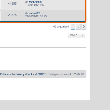
da
MicheleGti
44255
10/09/2012, 9:52
da
nahuel92
28575
21/06/2012, 16:23
1
2
Prossimo
62 argomenti
Vai a
Politica sulla Privacy (Cookie & GDPR)
Tutti gli orari sono
UTC+02:00