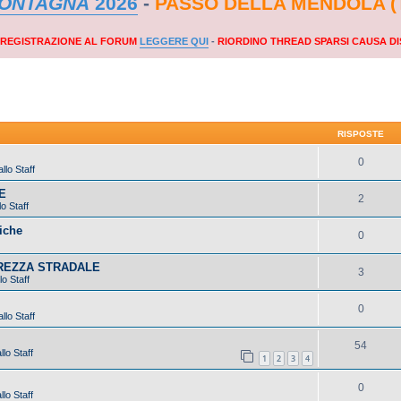
MONTAGNA
2026
-
PASSO DELLA MENDOLA (
A REGISTRAZIONE AL FORUM
LEGGERE QUI
-
RIORDINO THREAD SPARSI CAUSA DI
RISPOSTE
0
llo Staff
E
2
o Staff
iche
0
UREZZA STRADALE
3
lo Staff
0
llo Staff
54
lo Staff
1
2
3
4
0
lo Staff