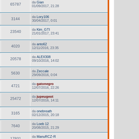
da
Gian
65787
01/09/2017, 21:28
da
Lory106
3144
30/04/2017, 0:01
da
Kim_GTI
23540
21/01/2017, 23:41
da
anto62
4020
12/11/2016, 23:35
da
ALEX308
20578
09/10/2016, 14:02
da
Zeccale
5630
29/09/2016, 0:04
da
gatonegro
4721
12/07/2016, 22:26
da
jupeugeot
25472
12/07/2016, 14:11
da
onebreath
3165
02/12/2015, 20:18
da
Loeb 12
7640
20/08/2015, 21:29
da
ManuRCZ-R
17931