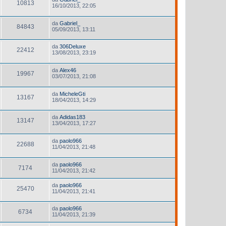
10813
16/10/2013, 22:05
da
Gabriel_
84843
05/09/2013, 13:11
da
306Deluxe
22412
13/08/2013, 23:19
da
Alex46
19967
03/07/2013, 21:08
da
MicheleGti
13167
18/04/2013, 14:29
da
Adidas183
13147
13/04/2013, 17:27
da
paolo966
22688
11/04/2013, 21:48
da
paolo966
7174
11/04/2013, 21:42
da
paolo966
25470
11/04/2013, 21:41
da
paolo966
6734
11/04/2013, 21:39