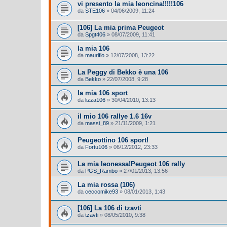
vi presento la mia leoncina!!!!!106
da
STE106
»
04/06/2009, 11:24
[106] La mia prima Peugeot
da
Spgt406
»
08/07/2009, 11:41
la mia 106
da
mauriflo
»
12/07/2008, 13:22
La Peggy di Bekko è una 106
da
Bekko
»
22/07/2008, 9:28
la mia 106 sport
da
lizza106
»
30/04/2010, 13:13
il mio 106 rallye 1.6 16v
da
massi_89
»
21/11/2009, 1:21
Peugeottino 106 sport!
da
Fortu106
»
06/12/2012, 23:33
La mia leonessa!Peugeot 106 rally
da
PGS_Rambo
»
27/01/2013, 13:56
La mia rossa (106)
da
ceccomike93
»
08/01/2013, 1:43
[106] La 106 di tzavti
da
tzavti
»
08/05/2010, 9:38