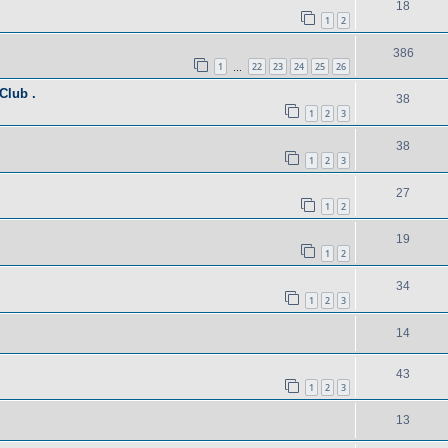
18
1
2
386
1
22
23
24
25
26
…
Club .
38
1
2
3
38
1
2
3
27
1
2
19
1
2
34
1
2
3
14
43
1
2
3
13