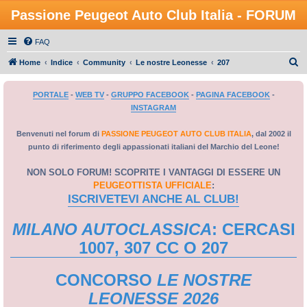
Passione Peugeot Auto Club Italia - FORUM
FAQ
C
Home
Indice
Community
Le nostre Leonesse
207
e
PORTALE
-
WEB TV
-
GRUPPO FACEBOOK
-
PAGINA FACEBOOK
-
r
INSTAGRAM
c
a
Benvenuti nel forum di
PASSIONE PEUGEOT AUTO CLUB ITALIA
, dal 2002 il
punto di riferimento degli appassionati italiani del Marchio del Leone!
NON SOLO FORUM! SCOPRITE I VANTAGGI DI ESSERE UN
PEUGEOTTISTA UFFICIALE
:
ISCRIVETEVI ANCHE AL CLUB!
MILANO AUTOCLASSICA
: CERCASI
1007, 307 CC O 207
CONCORSO
LE NOSTRE
LEONESSE 2026