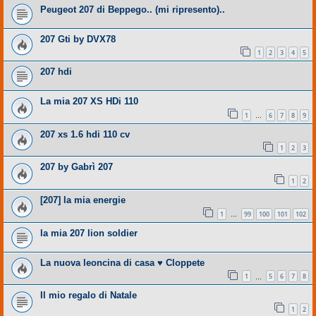
Peugeot 207 di Beppego.. (mi ripresento)..
207 Gti by DVX78
1
2
3
4
5
207 hdi
La mia 207 XS HDi 110
1
6
7
8
9
…
207 xs 1.6 hdi 110 cv
1
2
3
207 by Gabrì 207
1
2
[207] la mia energie
1
99
100
101
102
…
la mia 207 lion soldier
La nuova leoncina di casa ♥ Cloppete
1
5
6
7
8
…
Il mio regalo di Natale
1
2