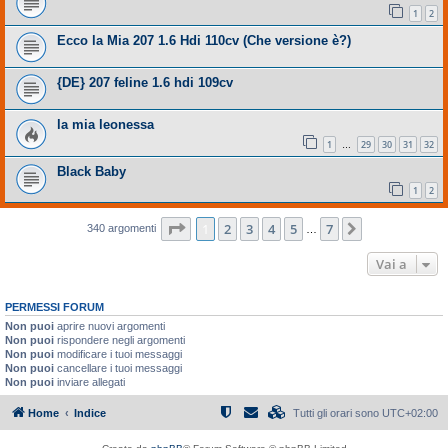
1
2
Ecco la Mia 207 1.6 Hdi 110cv (Che versione è?)
{DE} 207 feline 1.6 hdi 109cv
la mia leonessa
1
29
30
31
32
…
Black Baby
1
2
Pagina
1
di
7
1
2
3
4
5
7
Prossimo
340 argomenti
…
Vai a
PERMESSI FORUM
Non puoi
aprire nuovi argomenti
Non puoi
rispondere negli argomenti
Non puoi
modificare i tuoi messaggi
Non puoi
cancellare i tuoi messaggi
Non puoi
inviare allegati
Home
Indice
Tutti gli orari sono
UTC+02:00