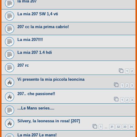
la mia 207
La mia 207 SW 1,4 vti
207 cc la mia prima cabrio!
La mia 207!!!!
La mia 207 1.4 hdi
207 rc
1
2
Vi presento la mia piccola leoncina
1
2
3
207.. che passione!!
1
2
3
...Le Mans series....
Silvery, la leonessa in rosa! [207]
1
31
32
33
34
…
La mia 207 Le mans!