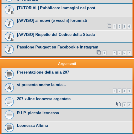
[TUTORIAL] Pubblicare immagini nei post
[AVVISO] ai nuovi (e vecchi) forumisti
1
2
3
4
[AVVISO] Rispetto del Codice della Strada
Passione Peugeot su Facebook e Instagram
1
4
5
6
7
…
Argomenti
Presentazione della mia 207
vi presento anche la mia...
1
2
3
4
207 x-line leonessa argentata
1
2
R.I.P. piccola leonessa
Leonessa Albina