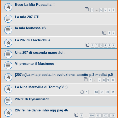
Ecco La Mia Pupatella!!!
1
5
6
7
8
…
La mia 207 GTI ...
la mia leonessa <3
1
2
La 207 di Electricblue
1
2
3
4
5
6
Una 207 di seconda mano :lol:
Vi presento il Musinooo
[207cc]La mia piccola..in evoluzione..assetto p.3 modlat p.5
1
7
8
9
10
…
La Nina Meravilla di Tommy88 ;)
1
68
69
70
71
…
207rc di DynamiteRC
207 feline danielinho agg pag 46
1
100
101
102
103
…