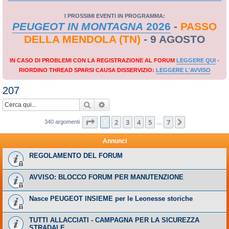
I PROSSIMI EVENTI IN PROGRAMMA:
PEUGEOT IN MONTAGNA
2026
-
PASSO
DELLA MENDOLA (TN)
- 9 AGOSTO
IN CASO DI PROBLEMI CON LA REGISTRAZIONE AL FORUM
LEGGERE QUI
-
RIORDINO THREAD SPARSI CAUSA DISSERVIZIO:
LEGGERE L'AVVISO
207
Cerca
Ricerca avanzata
Pagina
1
di
7
1
2
3
4
5
7
Prossimo
340 argomenti
…
Annunci
REGOLAMENTO DEL FORUM
AVVISO: BLOCCO FORUM PER MANUTENZIONE
Nasce PEUGEOT INSIEME per le Leonesse storiche
TUTTI ALLACCIATI - CAMPAGNA PER LA SICUREZZA
STRADALE