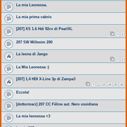
La mia Leonessa.
La mia prima cabrio
[207] XS 1.6 Hdi 92cv di PearlXL
1
2
207 SW Millesim 200
La leona di Jango
1
2
La Mia Leonessa :)
[207] 1,4 HDI X-Line 3p di Zampa3
1
23
24
25
26
…
Eccola!
[dottormaci] 207 CC Fèline aut. Nero ossidiana
La mia leonessa <3