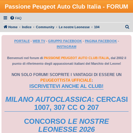
Passione Peugeot Auto Club Italia - FORUM
FAQ
C
Home
Indice
Community
Le nostre Leonesse
104
e
PORTALE
-
WEB TV
-
GRUPPO FACEBOOK
-
PAGINA FACEBOOK
-
r
INSTAGRAM
c
a
Benvenuti nel forum di
PASSIONE PEUGEOT AUTO CLUB ITALIA
, dal 2002 il
punto di riferimento degli appassionati italiani del Marchio del Leone!
NON SOLO FORUM! SCOPRITE I VANTAGGI DI ESSERE UN
PEUGEOTTISTA UFFICIALE
:
ISCRIVETEVI ANCHE AL CLUB!
MILANO AUTOCLASSICA
: CERCASI
1007, 307 CC O 207
CONCORSO
LE NOSTRE
LEONESSE 2026