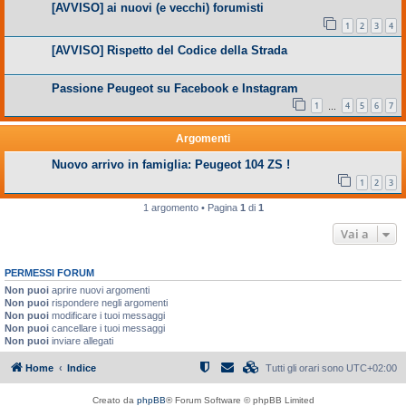
[AVVISO] ai nuovi (e vecchi) forumisti
1
2
3
4
[AVVISO] Rispetto del Codice della Strada
Passione Peugeot su Facebook e Instagram
1
4
5
6
7
…
Argomenti
Nuovo arrivo in famiglia: Peugeot 104 ZS !
1
2
3
1 argomento • Pagina
1
di
1
Vai a
PERMESSI FORUM
Non puoi
aprire nuovi argomenti
Non puoi
rispondere negli argomenti
Non puoi
modificare i tuoi messaggi
Non puoi
cancellare i tuoi messaggi
Non puoi
inviare allegati
Home
Indice
Tutti gli orari sono
UTC+02:00
Creato da
phpBB
® Forum Software © phpBB Limited