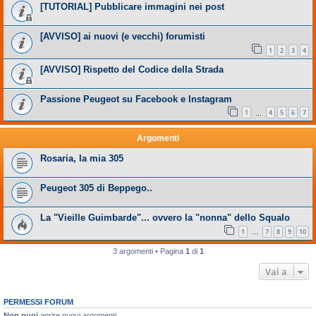
[TUTORIAL] Pubblicare immagini nei post
[AVVISO] ai nuovi (e vecchi) forumisti
1
2
3
4
[AVVISO] Rispetto del Codice della Strada
Passione Peugeot su Facebook e Instagram
1
4
5
6
7
…
Argomenti
Rosaria, la mia 305
Peugeot 305 di Beppego..
La "Vieille Guimbarde"... ovvero la "nonna" dello Squalo
1
7
8
9
10
…
3 argomenti • Pagina
1
di
1
Vai a
PERMESSI FORUM
Non puoi
aprire nuovi argomenti