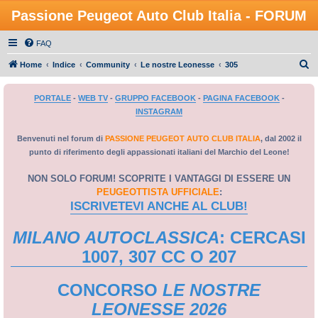
Passione Peugeot Auto Club Italia - FORUM
FAQ
C
Home
Indice
Community
Le nostre Leonesse
305
e
PORTALE
-
WEB TV
-
GRUPPO FACEBOOK
-
PAGINA FACEBOOK
-
r
INSTAGRAM
c
a
Benvenuti nel forum di
PASSIONE PEUGEOT AUTO CLUB ITALIA
, dal 2002 il
punto di riferimento degli appassionati italiani del Marchio del Leone!
NON SOLO FORUM! SCOPRITE I VANTAGGI DI ESSERE UN
PEUGEOTTISTA UFFICIALE
:
ISCRIVETEVI ANCHE AL CLUB!
MILANO AUTOCLASSICA
: CERCASI
1007, 307 CC O 207
CONCORSO
LE NOSTRE
LEONESSE 2026