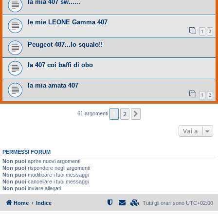
la mia 407 sw......
le mie LEONE Gamma 407
1
2
Peugeot 407...lo squalo!!
la 407 coi baffi di obo
la mia amata 407
1
2
1
2
Prossimo
61 argomenti
Vai a
PERMESSI FORUM
Non puoi
aprire nuovi argomenti
Non puoi
rispondere negli argomenti
Non puoi
modificare i tuoi messaggi
Non puoi
cancellare i tuoi messaggi
Non puoi
inviare allegati
Home
Indice
Tutti gli orari sono
UTC+02:00