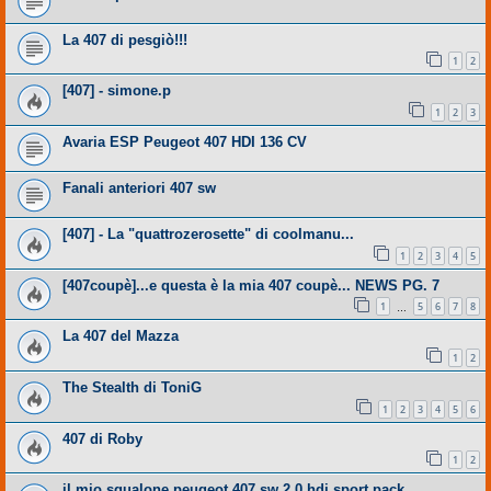
La 407 di pesgiò!!!
1
2
[407] - simone.p
1
2
3
Avaria ESP Peugeot 407 HDI 136 CV
Fanali anteriori 407 sw
[407] - La "quattrozerosette" di coolmanu...
1
2
3
4
5
[407coupè]...e questa è la mia 407 coupè... NEWS PG. 7
1
5
6
7
8
…
La 407 del Mazza
1
2
The Stealth di ToniG
1
2
3
4
5
6
407 di Roby
1
2
il mio squalone peugeot 407 sw 2.0 hdi sport pack