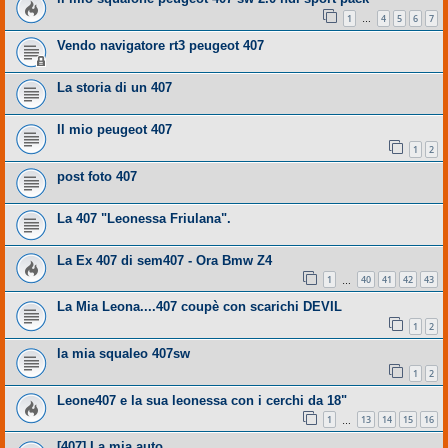
1
4
5
6
7
…
Vendo navigatore rt3 peugeot 407
La storia di un 407
Il mio peugeot 407
1
2
post foto 407
La 407 "Leonessa Friulana".
La Ex 407 di sem407 - Ora Bmw Z4
1
40
41
42
43
…
La Mia Leona....407 coupè con scarichi DEVIL
1
2
la mia squaleo 407sw
1
2
Leone407 e la sua leonessa con i cerchi da 18"
1
13
14
15
16
…
[407] La mia auto