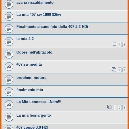
avaria riscaldamento
La mia 407 sw 1800 92kw
Finalmente alcune foto della 407 2.2 HDi
la mia 2.2
1
2
Odore nell'abitacolo
407 sw inedita
1
2
problemi motore.
finalmente mia
La Mia Leonessa...Nera!!!
1
2
3
La mia leonargento
407 coupè 3.0 HDI