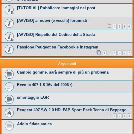
[TUTORIAL] Pubblicare immagini nei post
[AVVISO] ai nuovi (e vecchi) forumisti
1
2
3
4
[AVVISO] Rispetto del Codice della Strada
Passione Peugeot su Facebook e Instagram
1
4
5
6
7
…
Argomenti
Cambio gomme, sarà sempre di più un problema
Ecco la 407 1.8 16v del 2006 :)
smontaggio EGR
Peugeot 407 SW 2.0 HDi FAP Sport Pack Tecno di Beppego..
1
2
3
4
Addio fidata amica