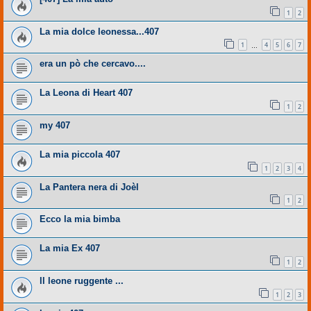
1
2
La mia dolce leonessa...407
1
4
5
6
7
…
era un pò che cercavo....
La Leona di Heart 407
1
2
my 407
La mia piccola 407
1
2
3
4
La Pantera nera di Joèl
1
2
Ecco la mia bimba
La mia Ex 407
1
2
ll leone ruggente ...
1
2
3