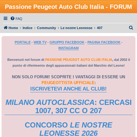
Passione Peugeot Auto Club Italia - FORUM
FAQ
C
Home
Indice
Community
Le nostre Leonesse
407
e
PORTALE
-
WEB TV
-
GRUPPO FACEBOOK
-
PAGINA FACEBOOK
-
r
INSTAGRAM
c
a
Benvenuti nel forum di
PASSIONE PEUGEOT AUTO CLUB ITALIA
, dal 2002 il
punto di riferimento degli appassionati italiani del Marchio del Leone!
NON SOLO FORUM! SCOPRITE I VANTAGGI DI ESSERE UN
PEUGEOTTISTA UFFICIALE
:
ISCRIVETEVI ANCHE AL CLUB!
MILANO AUTOCLASSICA
: CERCASI
1007, 307 CC O 207
CONCORSO
LE NOSTRE
LEONESSE 2026