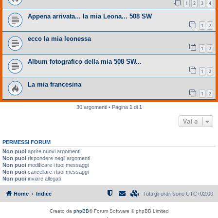
1
2
3
4
Appena arrivata... la mia Leona... 508 SW
1
2
ecco la mia leonessa
1
2
Album fotografico della mia 508 SW...
1
2
La mia francesina
1
2
30 argomenti • Pagina
1
di
1
Vai a
PERMESSI FORUM
Non puoi
aprire nuovi argomenti
Non puoi
rispondere negli argomenti
Non puoi
modificare i tuoi messaggi
Non puoi
cancellare i tuoi messaggi
Non puoi
inviare allegati
Home
Indice
Tutti gli orari sono
UTC+02:00
Creato da
phpBB
® Forum Software © phpBB Limited