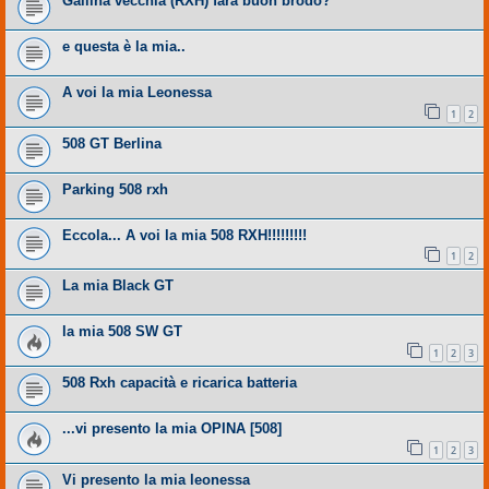
Gallina vecchia (RXH) farà buon brodo?
e questa è la mia..
A voi la mia Leonessa
1
2
508 GT Berlina
Parking 508 rxh
Eccola... A voi la mia 508 RXH!!!!!!!!!
1
2
La mia Black GT
la mia 508 SW GT
1
2
3
508 Rxh capacità e ricarica batteria
...vi presento la mia OPINA [508]
1
2
3
Vi presento la mia leonessa