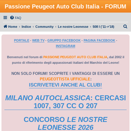
Passione Peugeot Auto Club Italia - FORUM
FAQ
C
Home
Indice
Community
Le nostre Leonesse
508 I ('11->'18)
e
PORTALE
-
WEB TV
-
GRUPPO FACEBOOK
-
PAGINA FACEBOOK
-
r
INSTAGRAM
c
a
Benvenuti nel forum di
PASSIONE PEUGEOT AUTO CLUB ITALIA
, dal 2002 il
punto di riferimento degli appassionati italiani del Marchio del Leone!
NON SOLO FORUM! SCOPRITE I VANTAGGI DI ESSERE UN
PEUGEOTTISTA UFFICIALE
:
ISCRIVETEVI ANCHE AL CLUB!
MILANO AUTOCLASSICA
: CERCASI
1007, 307 CC O 207
CONCORSO
LE NOSTRE
LEONESSE 2026