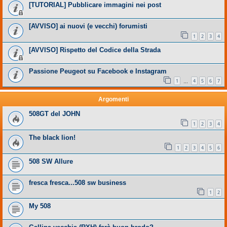
[TUTORIAL] Pubblicare immagini nei post
[AVVISO] ai nuovi (e vecchi) forumisti
1
2
3
4
[AVVISO] Rispetto del Codice della Strada
Passione Peugeot su Facebook e Instagram
1
4
5
6
7
…
Argomenti
508GT del JOHN
1
2
3
4
The black lion!
1
2
3
4
5
6
508 SW Allure
fresca fresca...508 sw business
1
2
My 508