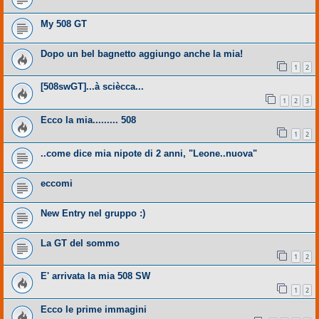
My 508 GT
Dopo un bel bagnetto aggiungo anche la mia!
1
2
[508swGT]...à sciècca...
1
2
3
Ecco la mia......... 508
1
2
..come dice mia nipote di 2 anni, "Leone..nuova"
eccomi
New Entry nel gruppo :)
La GT del sommo
1
2
E' arrivata la mia 508 SW
1
2
Ecco le prime immagini