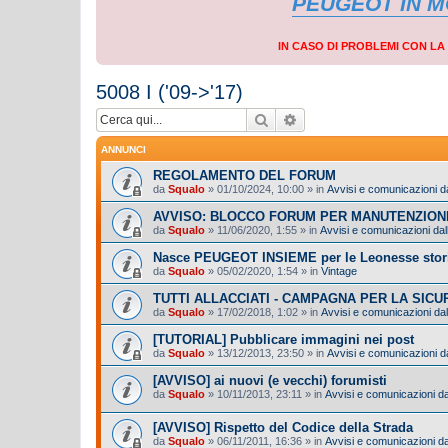
PEUGEOT IN 
IN CASO DI PROBLEMI CON L
5008 I ('09->'17)
Cerca
Ricerca avanzata
ANNUNCI
REGOLAMENTO DEL FORUM
da
Squalo
»
01/10/2024, 10:00
» in
Avvisi e comunicazioni da
AVVISO: BLOCCO FORUM PER MANUTENZION
da
Squalo
»
11/06/2020, 1:55
» in
Avvisi e comunicazioni dall
Nasce PEUGEOT INSIEME per le Leonesse stor
da
Squalo
»
05/02/2020, 1:54
» in
Vintage
TUTTI ALLACCIATI - CAMPAGNA PER LA SIC
da
Squalo
»
17/02/2018, 1:02
» in
Avvisi e comunicazioni dal
[TUTORIAL] Pubblicare immagini nei post
da
Squalo
»
13/12/2013, 23:50
» in
Avvisi e comunicazioni da
[AVVISO] ai nuovi (e vecchi) forumisti
da
Squalo
»
10/11/2013, 23:11
» in
Avvisi e comunicazioni dal
[AVVISO] Rispetto del Codice della Strada
da
Squalo
»
06/11/2011, 16:36
» in
Avvisi e comunicazioni dal