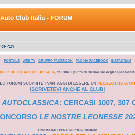
Auto Club Italia - FORUM
('09->'17)
PORTALE
-
WEB TV
-
GRUPPO FACEBOOK
-
PAGINA FACEBOOK
-
INSTAGRAM
ONE PEUGEOT AUTO CLUB ITALIA
, dal 2002 il punto di riferimento degli appassionat
LO FORUM! SCOPRITE I VANTAGGI DI ESSERE UN
PEUGEOTTISTA UF
ISCRIVETEVI ANCHE AL CLUB!
 AUTOCLASSICA
: CERCASI 1007, 307 
CONCORSO
LE NOSTRE LEONESSE 20
I PROSSIMI EVENTI IN PROGRAMMA: