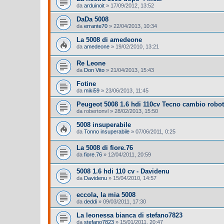
da
arduinoit
»
17/09/2012, 13:52
DaDa 5008
da
errante70
»
22/04/2013, 10:34
La 5008 di amedeone
da
amedeone
»
19/02/2010, 13:21
Re Leone
da
Don Vito
»
21/04/2013, 15:43
Fotine
da
miki59
»
23/06/2013, 11:45
Peugeot 5008 1.6 hdi 110cv Tecno cambio robot
da
robertonvl
»
28/02/2013, 15:50
5008 insuperabile
da
Tonno insuperabile
»
07/06/2011, 0:25
La 5008 di fiore.76
da
fiore.76
»
12/04/2011, 20:59
5008 1.6 hdi 110 cv - Davidenu
da
Davidenu
»
15/04/2010, 14:57
eccola, la mia 5008
da
deddi
»
09/03/2011, 17:30
La leonessa bianca di stefano7823
da
stefano7823
»
15/01/2011, 20:47