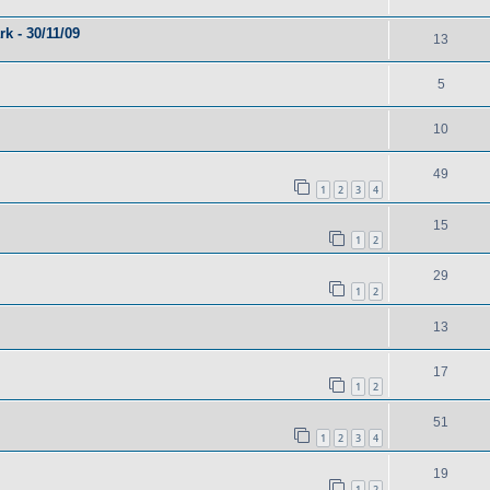
k - 30/11/09
13
5
10
49
1
2
3
4
15
1
2
29
1
2
13
17
1
2
51
1
2
3
4
19
1
2