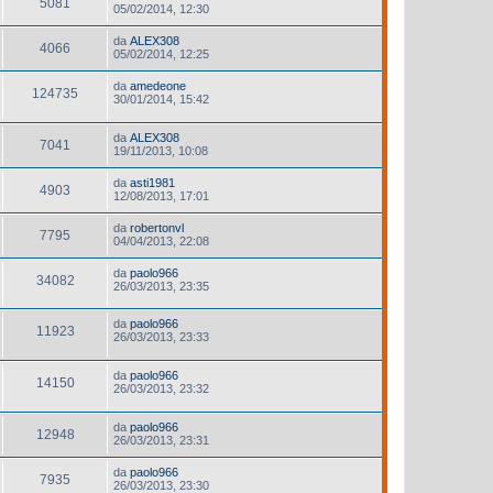
5081
05/02/2014, 12:30
da
ALEX308
4066
05/02/2014, 12:25
da
amedeone
124735
30/01/2014, 15:42
da
ALEX308
7041
19/11/2013, 10:08
da
asti1981
4903
12/08/2013, 17:01
da
robertonvl
7795
04/04/2013, 22:08
da
paolo966
34082
26/03/2013, 23:35
da
paolo966
11923
26/03/2013, 23:33
da
paolo966
14150
26/03/2013, 23:32
da
paolo966
12948
26/03/2013, 23:31
da
paolo966
7935
26/03/2013, 23:30