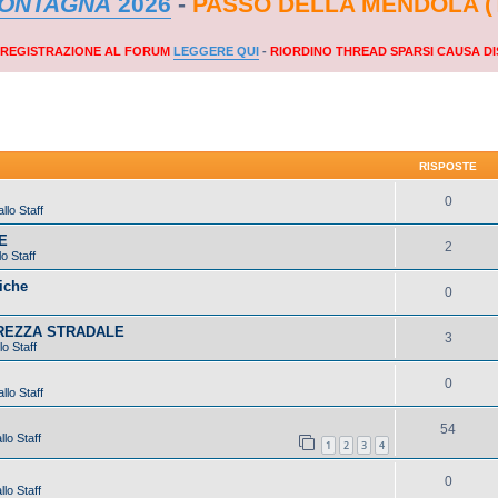
MONTAGNA
2026
-
PASSO DELLA MENDOLA (
A REGISTRAZIONE AL FORUM
LEGGERE QUI
-
RIORDINO THREAD SPARSI CAUSA DI
RISPOSTE
0
llo Staff
E
2
o Staff
iche
0
UREZZA STRADALE
3
lo Staff
0
llo Staff
54
lo Staff
1
2
3
4
0
lo Staff