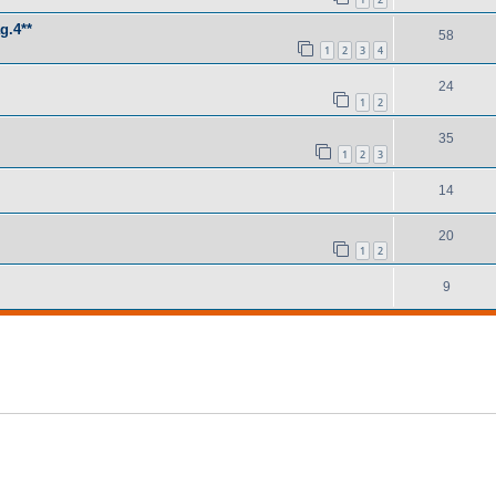
g.4**
58
1
2
3
4
24
1
2
35
1
2
3
14
20
1
2
9