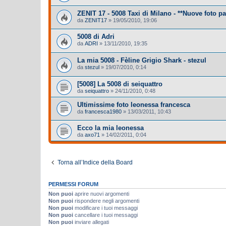
ZENIT 17 - 5008 Taxi di Milano - **Nuove foto pa
da
ZENIT17
»
19/05/2010, 19:06
5008 di Adri
da
ADRI
»
13/11/2010, 19:35
La mia 5008 - Fèline Grigio Shark - stezul
da
stezul
»
19/07/2010, 0:14
[5008] La 5008 di seiquattro
da
seiquattro
»
24/11/2010, 0:48
Ultimissime foto leonessa francesca
da
francesca1980
»
13/03/2011, 10:43
Ecco la mia leonessa
da
axo71
»
14/02/2011, 0:04
Torna all’Indice della Board
PERMESSI FORUM
Non puoi
aprire nuovi argomenti
Non puoi
rispondere negli argomenti
Non puoi
modificare i tuoi messaggi
Non puoi
cancellare i tuoi messaggi
Non puoi
inviare allegati