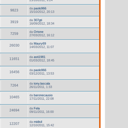
da
paolo966
9823
15/10/2012, 20:13
da
307gti
3919
16/09/2012, 18:34
da
Ortone
7259
27/03/2012, 16:12
da
Maury69
26030
14/03/2012, 11:07
da
asti1981
11651
01/03/2012, 18:45
da
paolo966
16456
03/12/2011, 13:53
da
tony.lascala
7264
26/11/2011, 1:33
da
baronecausio
10465
17/11/2011, 22:08
da
Fela
24694
09/11/2011, 16:00
da
midisil
12207
12/10/2011, 15:42