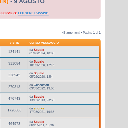
TN)
- 9 AGOSTO
SSERVIZIO:
LEGGERE L'AVVISO
45 argomenti • Pagina
1
di
1
VISITE
ULTIMO MESSAGGIO
da
Squalo
124141
01/10/2024, 10:00
da
Squalo
311084
18/06/2020, 17:13
da
Squalo
228945
05/02/2020, 1:54
da
Cuneoman
270313
03/03/2022, 13:00
da
Squalo
476743
13/12/2013, 23:50
da
snorky
1720606
17/08/2021, 19:36
da
Squalo
464973
06/11/2011, 16:36