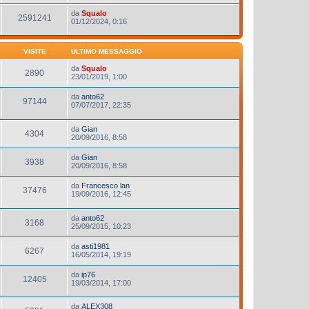
da
Squalo
2591241
01/12/2024, 0:16
VISITE
ULTIMO MESSAGGIO
da
Squalo
2890
23/01/2019, 1:00
da
anto62
97144
07/07/2017, 22:35
da
Gian
4304
20/09/2016, 8:58
da
Gian
3938
20/09/2016, 8:58
da
Francesco lan
37476
19/09/2016, 12:45
da
anto62
3168
25/09/2015, 10:23
da
asti1981
6267
16/05/2014, 19:19
da
ip76
12405
19/03/2014, 17:00
da
ALEX308