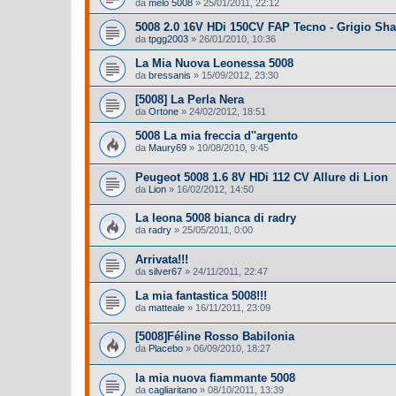
da
melo 5008
»
25/01/2011, 22:12
5008 2.0 16V HDi 150CV FAP Tecno - Grigio Shar
da
tpgg2003
»
26/01/2010, 10:36
La Mia Nuova Leonessa 5008
da
bressanis
»
15/09/2012, 23:30
[5008] La Perla Nera
da
Ortone
»
24/02/2012, 18:51
5008 La mia freccia d''argento
da
Maury69
»
10/08/2010, 9:45
Peugeot 5008 1.6 8V HDi 112 CV Allure di Lion
da
Lion
»
16/02/2012, 14:50
La leona 5008 bianca di radry
da
radry
»
25/05/2011, 0:00
Arrivata!!!
da
silver67
»
24/11/2011, 22:47
La mia fantastica 5008!!!
da
matteale
»
16/11/2011, 23:09
[5008]Féline Rosso Babilonia
da
Placebo
»
06/09/2010, 18:27
la mia nuova fiammante 5008
da
cagliaritano
»
08/10/2011, 13:39