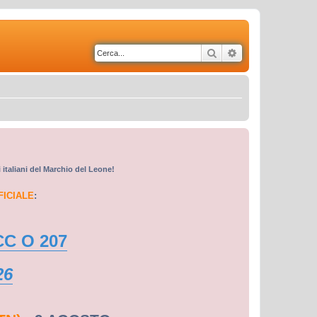
Cerca
Ricerca avanzata
i italiani del Marchio del Leone!
FICIALE
:
CC O 207
26