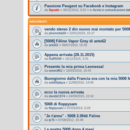
Passione Peugeot su Facebook e Instagram
da
Squalo
»
30/11/2010, 0:02
» in
Avvisi e comunicazioni dall
ARGOMENTI
vendo stereo 2 din nuovo mai montato per 5008
da
pinomotta69
»
22/01/2019, 15:27
[5008] Féline Vapor Grey di anto62
da
anto62
»
09/07/2010, 19:35
Appena arrivata (28.11.2015)
da
Raff5008
»
16/12/2015, 3:41
Presento la mia prima Leonessa!
da
wwwolf62
»
16/03/2016, 19:43
Buongiorno dalla Francia ora con la mia 5008 fel
da
seb66playa
»
11/08/2010, 14:49
ecco la nuova arrivata
da
davide1974
»
24/09/2015, 22:42
5008 di floppysam
da
floppysam
»
07/03/2014, 0:29
"Je t'aime" - 5008 2.0Hdi Feline
da
ip76
»
07/08/2012, 15:48
La nostra 5008 dopo 4 mesi