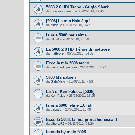
5008 2.0 HDi Tecno - Grigio Shark
da
marcomarinucci
»
05/02/2010, 14:45
[5008] La mia Nala è quì
da
bingo_jr
»
19/07/2010, 8:42
la mia 5008 nerissima
da
alle70
»
26/01/2010, 19:50
La 5008 2.0 HDi Fèline di matteore
da
matteore
»
05/05/2010, 14:07
Ecco la mia 5008 tecno
da
giampaolo.pezzini
»
25/04/2010, 11:27
5008 blanc&neri
da
GatoMato
»
10/06/2011, 7:53
LEA di Ken Falco... [5008]
da
Ken Falco
»
23/03/2011, 15:25
la mia 5008 feline 1.6 hdi
da
pako76
»
28/10/2011, 10:49
Ecco la 5008, la mia prima leonessa!!!
da
alberto72
»
05/11/2012, 23:20
leonida by melo 5008