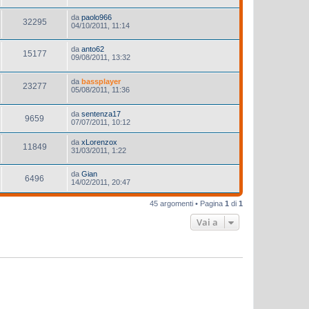
da
paolo966
32295
04/10/2011, 11:14
da
anto62
15177
09/08/2011, 13:32
da
bassplayer
23277
05/08/2011, 11:36
da
sentenza17
9659
07/07/2011, 10:12
da
xLorenzox
11849
31/03/2011, 1:22
da
Gian
6496
14/02/2011, 20:47
45 argomenti • Pagina
1
di
1
Vai a