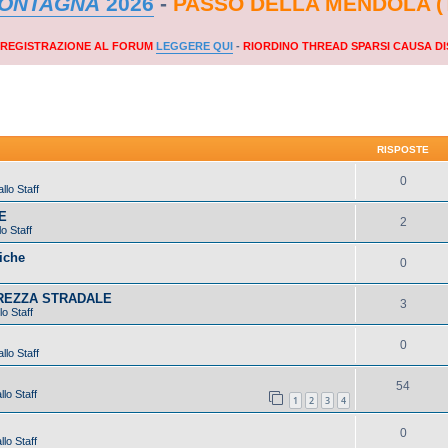
MONTAGNA
2026
-
PASSO DELLA MENDOLA (
A REGISTRAZIONE AL FORUM
LEGGERE QUI
-
RIORDINO THREAD SPARSI CAUSA DI
RISPOSTE
0
llo Staff
E
2
o Staff
iche
0
UREZZA STRADALE
3
lo Staff
0
llo Staff
54
lo Staff
1
2
3
4
0
lo Staff