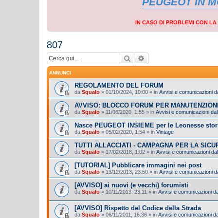
PEUGEOT IN 
IN CASO DI PROBLEMI CON L
807
Cerca
Ricerca avanzata
ANNUNCI
REGOLAMENTO DEL FORUM
da
Squalo
»
01/10/2024, 10:00
» in
Avvisi e comunicazioni da
AVVISO: BLOCCO FORUM PER MANUTENZION
da
Squalo
»
11/06/2020, 1:55
» in
Avvisi e comunicazioni dall
Nasce PEUGEOT INSIEME per le Leonesse stor
da
Squalo
»
05/02/2020, 1:54
» in
Vintage
TUTTI ALLACCIATI - CAMPAGNA PER LA SIC
da
Squalo
»
17/02/2018, 1:02
» in
Avvisi e comunicazioni dal
[TUTORIAL] Pubblicare immagini nei post
da
Squalo
»
13/12/2013, 23:50
» in
Avvisi e comunicazioni da
[AVVISO] ai nuovi (e vecchi) forumisti
da
Squalo
»
10/11/2013, 23:11
» in
Avvisi e comunicazioni dal
[AVVISO] Rispetto del Codice della Strada
da
Squalo
»
06/11/2011, 16:36
» in
Avvisi e comunicazioni dal