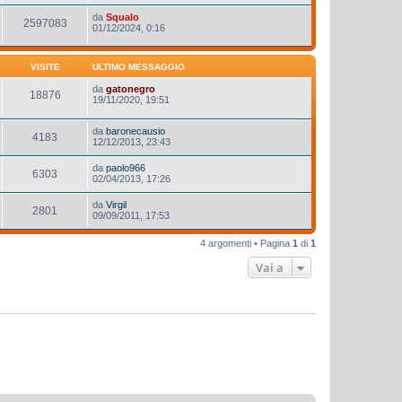
da
Squalo
2597083
01/12/2024, 0:16
VISITE
ULTIMO MESSAGGIO
da
gatonegro
18876
19/11/2020, 19:51
da
baronecausio
4183
12/12/2013, 23:43
da
paolo966
6303
02/04/2013, 17:26
da
Virgil
2801
09/09/2011, 17:53
4 argomenti • Pagina
1
di
1
Vai a