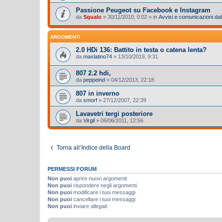
Passione Peugeot su Facebook e Instagram
da
Squalo
»
30/11/2010, 0:02
» in
Avvisi e comunicazioni dall
ARGOMENTI
2.0 HDi 136: Battito in testa o catena lenta?
da
maxlatino74
»
13/10/2019, 9:31
807 2.2 hdi,
da
peppeind
»
04/12/2013, 22:18
807 in inverno
da
smorf
»
27/12/2007, 22:39
Lavavetri tergi posteriore
da
Virgil
»
06/06/2011, 12:56
Torna all’Indice della Board
PERMESSI FORUM
Non puoi
aprire nuovi argomenti
Non puoi
rispondere negli argomenti
Non puoi
modificare i tuoi messaggi
Non puoi
cancellare i tuoi messaggi
Non puoi
inviare allegati