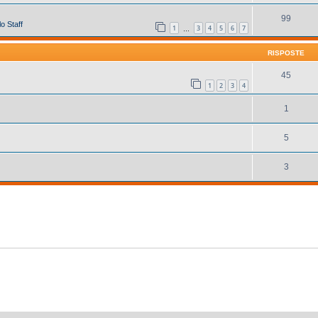
99
o Staff
1
3
4
5
6
7
…
RISPOSTE
45
1
2
3
4
1
5
3