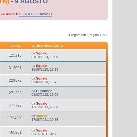
TN)
- 9 AGOSTO
SSERVIZIO:
LEGGERE L'AVVISO
4 argomenti • Pagina
1
di
1
VISITE
ULTIMO MESSAGGIO
da
Squalo
125215
01/10/2024, 10:00
da
Squalo
312091
18/06/2020, 17:13
da
Squalo
229872
05/02/2020, 1:54
da
Cuneoman
271333
03/03/2022, 13:00
da
Squalo
477723
13/12/2013, 23:50
da
snorky
1724881
17/08/2021, 19:36
da
Squalo
465961
06/11/2011, 16:36