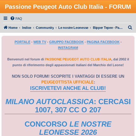
Passione Peugeot Auto Club Italia - FORUM
FAQ
C
Home
Indice
Community
Le nostre Leonesse
Bipper Tepee - Partner Tepee - Expert Tepee
e
PORTALE
-
WEB TV
-
GRUPPO FACEBOOK
-
PAGINA FACEBOOK
-
r
INSTAGRAM
c
a
Benvenuti nel forum di
PASSIONE PEUGEOT AUTO CLUB ITALIA
, dal 2002 il
punto di riferimento degli appassionati italiani del Marchio del Leone!
NON SOLO FORUM! SCOPRITE I VANTAGGI DI ESSERE UN
PEUGEOTTISTA UFFICIALE
:
ISCRIVETEVI ANCHE AL CLUB!
MILANO AUTOCLASSICA
: CERCASI
1007, 307 CC O 207
CONCORSO
LE NOSTRE
LEONESSE 2026