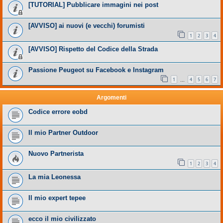
[TUTORIAL] Pubblicare immagini nei post
[AVVISO] ai nuovi (e vecchi) forumisti
1
2
3
4
[AVVISO] Rispetto del Codice della Strada
Passione Peugeot su Facebook e Instagram
1
4
5
6
7
…
Argomenti
Codice errore eobd
Il mio Partner Outdoor
Nuovo Partnerista
1
2
3
4
La mia Leonessa
Il mio expert tepee
ecco il mio civilizzato