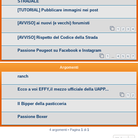
STRADALE
[TUTORIAL] Pubblicare immagini nei post
[AVVISO] ai nuovi (e vecchi) forumisti
1
2
3
4
[AVVISO] Rispetto del Codice della Strada
Passione Peugeot su Facebook e Instagram
1
4
5
6
7
…
Argomenti
ranch
Ecco a voi EFFY,il mezzo ufficiale della UAPP...
1
2
Il Bipper della pasticceria
Passione Boxer
4 argomenti • Pagina
1
di
1