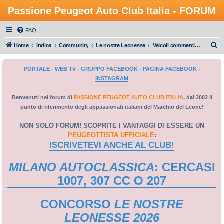
Passione Peugeot Auto Club Italia - FORUM
FAQ
C
Home
Indice
Community
Le nostre Leonesse
Veicoli commerciali e allestimenti speciali, altri veicoli
e
PORTALE
-
WEB TV
-
GRUPPO FACEBOOK
-
PAGINA FACEBOOK
-
r
INSTAGRAM
c
a
Benvenuti nel forum di
PASSIONE PEUGEOT AUTO CLUB ITALIA
, dal 2002 il
punto di riferimento degli appassionati italiani del Marchio del Leone!
NON SOLO FORUM! SCOPRITE I VANTAGGI DI ESSERE UN
PEUGEOTTISTA UFFICIALE
:
ISCRIVETEVI ANCHE AL CLUB!
MILANO AUTOCLASSICA
: CERCASI
1007, 307 CC O 207
CONCORSO
LE NOSTRE
LEONESSE 2026