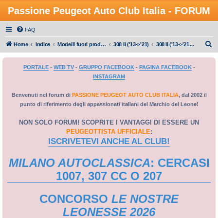
Passione Peugeot Auto Club Italia - FORUM
FAQ
C
Home
Indice
Modelli fuori produzione
308 II ('13->'21)
308 II ('13->'21) - Tuning
e
PORTALE
-
WEB TV
-
GRUPPO FACEBOOK
-
PAGINA FACEBOOK
-
r
INSTAGRAM
c
a
Benvenuti nel forum di
PASSIONE PEUGEOT AUTO CLUB ITALIA
, dal 2002 il
punto di riferimento degli appassionati italiani del Marchio del Leone!
NON SOLO FORUM! SCOPRITE I VANTAGGI DI ESSERE UN
PEUGEOTTISTA UFFICIALE
:
ISCRIVETEVI ANCHE AL CLUB!
MILANO AUTOCLASSICA
: CERCASI
1007, 307 CC O 207
CONCORSO
LE NOSTRE
LEONESSE 2026