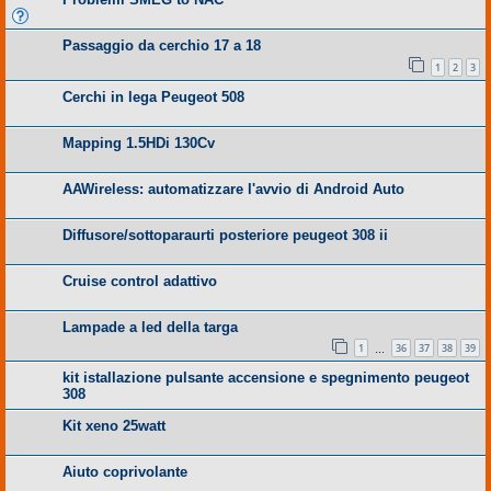
Passaggio da cerchio 17 a 18
1
2
3
Cerchi in lega Peugeot 508
Mapping 1.5HDi 130Cv
AAWireless: automatizzare l'avvio di Android Auto
Diffusore/sottoparaurti posteriore peugeot 308 ii
Cruise control adattivo
Lampade a led della targa
1
36
37
38
39
…
kit istallazione pulsante accensione e spegnimento peugeot
308
Kit xeno 25watt
Aiuto coprivolante