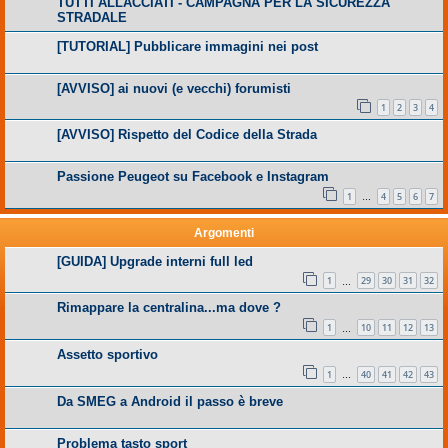
TUTTI ALLACCIATI - CAMPAGNA PER LA SICUREZZA
STRADALE
[TUTORIAL] Pubblicare immagini nei post
[AVVISO] ai nuovi (e vecchi) forumisti
1
2
3
4
[AVVISO] Rispetto del Codice della Strada
Passione Peugeot su Facebook e Instagram
1
4
5
6
7
…
Argomenti
[GUIDA] Upgrade interni full led
1
29
30
31
32
…
Rimappare la centralina...ma dove ?
1
10
11
12
13
…
Assetto sportivo
1
40
41
42
43
…
Da SMEG a Android il passo è breve
Problema tasto sport