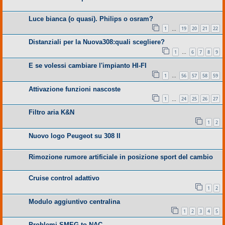
Luce bianca (o quasi). Philips o osram?
1
19
20
21
22
…
Distanziali per la Nuova308:quali scegliere?
1
6
7
8
9
…
E se volessi cambiare l'impianto HI-FI
1
56
57
58
59
…
Attivazione funzioni nascoste
1
24
25
26
27
…
Filtro aria K&N
1
2
Nuovo logo Peugeot su 308 II
Rimozione rumore artificiale in posizione sport del cambio
Cruise control adattivo
1
2
Modulo aggiuntivo centralina
1
2
3
4
5
Problemi SMEG to NAC