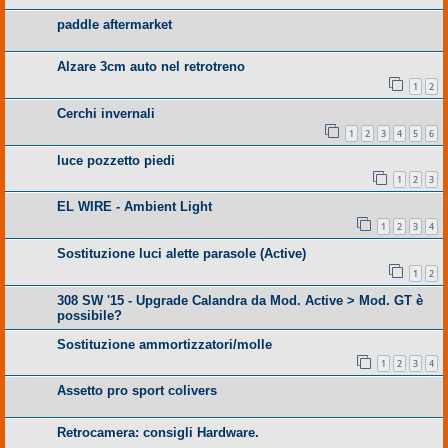
paddle aftermarket
Alzare 3cm auto nel retrotreno
1
2
Cerchi invernali
1
2
3
4
5
6
luce pozzetto piedi
1
2
3
EL WIRE - Ambient Light
1
2
3
4
Sostituzione luci alette parasole (Active)
1
2
308 SW '15 - Upgrade Calandra da Mod. Active > Mod. GT è
possibile?
Sostituzione ammortizzatori/molle
1
2
3
4
Assetto pro sport colivers
Retrocamera: consigli Hardware.