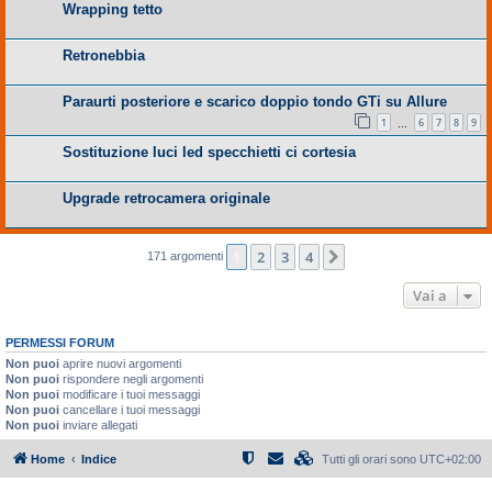
Wrapping tetto
Retronebbia
Paraurti posteriore e scarico doppio tondo GTi su Allure
1
6
7
8
9
…
Sostituzione luci led specchietti ci cortesia
Upgrade retrocamera originale
1
2
3
4
Prossimo
171 argomenti
Vai a
PERMESSI FORUM
Non puoi
aprire nuovi argomenti
Non puoi
rispondere negli argomenti
Non puoi
modificare i tuoi messaggi
Non puoi
cancellare i tuoi messaggi
Non puoi
inviare allegati
Home
Indice
Tutti gli orari sono
UTC+02:00