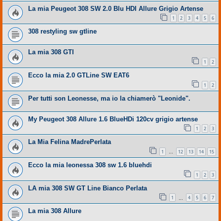
La mia Peugeot 308 SW 2.0 Blu HDI Allure Grigio Artense
1
2
3
4
5
6
308 restyling sw gtline
La mia 308 GTI
1
2
Ecco la mia 2.0 GTLine SW EAT6
1
2
Per tutti son Leonesse, ma io la chiamerò "Leonide".
My Peugeot 308 Allure 1.6 BlueHDi 120cv grigio artense
1
2
3
La Mia Felina MadrePerlata
1
12
13
14
15
…
Ecco la mia leonessa 308 sw 1.6 bluehdi
1
2
3
LA mia 308 SW GT Line Bianco Perlata
1
4
5
6
7
…
La mia 308 Allure