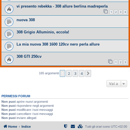
vi presento rebekka - 308 allure berlina madreperla
1
2
3
4
nuova 308
308 Grigio Alluminio, eccola!
La mia nuova 308 1600 120cv nero perla allure
308 GTI 250cv
1
2
3
1
2
3
4
Prossimo
165 argomenti
Vai a
PERMESSI FORUM
Non puoi
aprire nuovi argomenti
Non puoi
rispondere negli argomenti
Non puoi
modificare i tuoi messaggi
Non puoi
cancellare i tuoi messaggi
Non puoi
inviare allegati
Home
Indice
Tutti gli orari sono
UTC+02:00