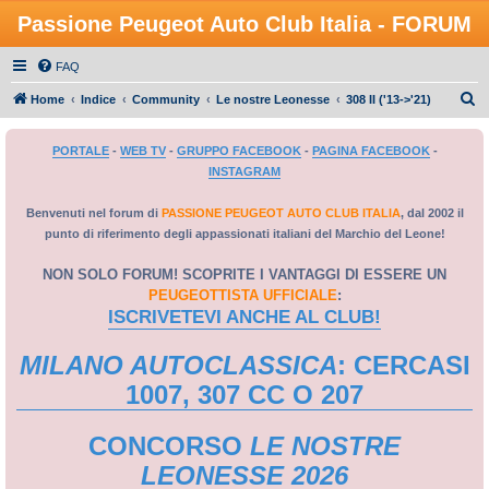
Passione Peugeot Auto Club Italia - FORUM
FAQ
C
Home
Indice
Community
Le nostre Leonesse
308 II ('13->'21)
e
PORTALE
-
WEB TV
-
GRUPPO FACEBOOK
-
PAGINA FACEBOOK
-
r
INSTAGRAM
c
a
Benvenuti nel forum di
PASSIONE PEUGEOT AUTO CLUB ITALIA
, dal 2002 il
punto di riferimento degli appassionati italiani del Marchio del Leone!
NON SOLO FORUM! SCOPRITE I VANTAGGI DI ESSERE UN
PEUGEOTTISTA UFFICIALE
:
ISCRIVETEVI ANCHE AL CLUB!
MILANO AUTOCLASSICA
: CERCASI
1007, 307 CC O 207
CONCORSO
LE NOSTRE
LEONESSE 2026