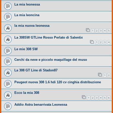
La mia leonessa
La mia leoncina
la mia nuova leonessa
1
2
3
4
5
La 308SW GTLine Rosso Perlato di Salentix
1
2
3
4
Le mie 308 SW
Cerchi da neve e piccolo maquillage del muso
La 308 GT Line di Stadon87
1
2
Peugeot nuova 308 1.6 hdi 120 cv cinghia distribuzione
Ecco la mia 308
1
2
3
4
5
6
Addio Astra benarrivata Leonessa