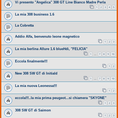
Vi presento "Angelica" 308 GT Line Bianco Madre Perla
1
2
3
4
5
La mia 308 business 1.6
La Cobretta
Addio Alfa, benvenuto leone magnetico
1
2
3
La mia berlina Allure 1.6 blueHdi, "FELICIA"
1
7
8
9
10
…
Eccola finalmente!!!
1
2
New 308 SW GT di Initiald
1
7
8
9
10
…
La mia nuova Leonessa!!!
1
2
eccola!!!..la mia prima peugeot...si chiamera "SKYONE"
1
2
3
308 SW GT di Saimon
1
2
3