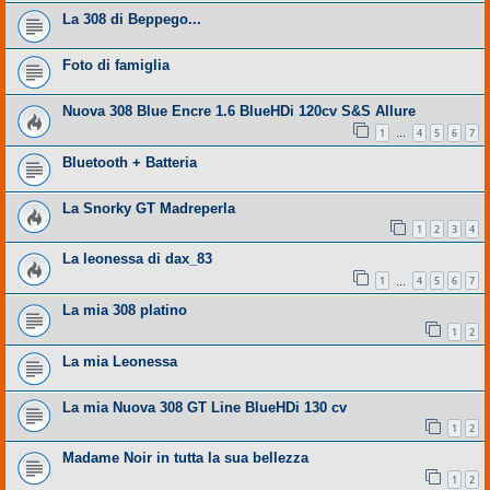
La 308 di Beppego...
Foto di famiglia
Nuova 308 Blue Encre 1.6 BlueHDi 120cv S&S Allure
1
4
5
6
7
…
Bluetooth + Batteria
La Snorky GT Madreperla
1
2
3
4
La leonessa di dax_83
1
4
5
6
7
…
La mia 308 platino
1
2
La mia Leonessa
La mia Nuova 308 GT Line BlueHDi 130 cv
1
2
Madame Noir in tutta la sua bellezza
1
2