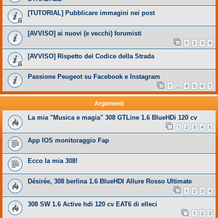
[TUTORIAL] Pubblicare immagini nei post
[AVVISO] ai nuovi (e vecchi) forumisti
1
2
3
4
[AVVISO] Rispetto del Codice della Strada
Passione Peugeot su Facebook e Instagram
1
4
5
6
7
…
Argomenti
La mia "Musica e magia" 308 GTLine 1.6 BlueHDi 120 cv
1
2
3
4
5
App IOS monitoraggio Fap
Ecco la mia 308!
Désirée, 308 berlina 1.6 BlueHDI Allure Rosso Ultimate
1
2
3
4
308 SW 1.6 Active hdi 120 cv EAT6 di elleci
1
2
3