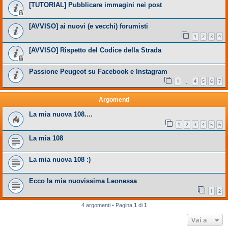
[TUTORIAL] Pubblicare immagini nei post
[AVVISO] ai nuovi (e vecchi) forumisti
1
2
3
4
[AVVISO] Rispetto del Codice della Strada
Passione Peugeot su Facebook e Instagram
1
4
5
6
7
…
Argomenti
La mia nuova 108....
1
2
3
4
5
6
La mia 108
La mia nuova 108 :)
Ecco la mia nuovissima Leonessa
1
2
4 argomenti • Pagina
1
di
1
Vai a