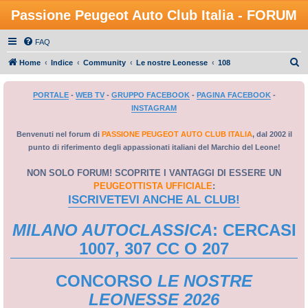
Passione Peugeot Auto Club Italia - FORUM
FAQ
C
Home
Indice
Community
Le nostre Leonesse
108
e
PORTALE
-
WEB TV
-
GRUPPO FACEBOOK
-
PAGINA FACEBOOK
-
r
INSTAGRAM
c
a
Benvenuti nel forum di
PASSIONE PEUGEOT AUTO CLUB ITALIA
, dal 2002 il
punto di riferimento degli appassionati italiani del Marchio del Leone!
NON SOLO FORUM! SCOPRITE I VANTAGGI DI ESSERE UN
PEUGEOTTISTA UFFICIALE
:
ISCRIVETEVI ANCHE AL CLUB!
MILANO AUTOCLASSICA
: CERCASI
1007, 307 CC O 207
CONCORSO
LE NOSTRE
LEONESSE 2026