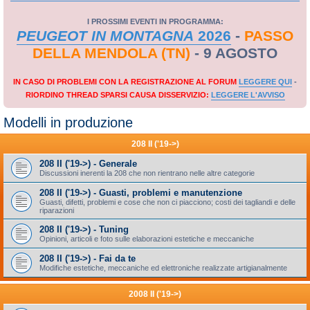
I PROSSIMI EVENTI IN PROGRAMMA:
PEUGEOT IN MONTAGNA
2026
-
PASSO
DELLA MENDOLA (TN)
- 9 AGOSTO
IN CASO DI PROBLEMI CON LA REGISTRAZIONE AL FORUM
LEGGERE QUI
-
RIORDINO THREAD SPARSI CAUSA DISSERVIZIO:
LEGGERE L'AVVISO
Modelli in produzione
208 II ('19->)
208 II ('19->) - Generale
Discussioni inerenti la 208 che non rientrano nelle altre categorie
208 II ('19->) - Guasti, problemi e manutenzione
Guasti, difetti, problemi e cose che non ci piacciono; costi dei tagliandi e delle
riparazioni
208 II ('19->) - Tuning
Opinioni, articoli e foto sulle elaborazioni estetiche e meccaniche
208 II ('19->) - Fai da te
Modifiche estetiche, meccaniche ed elettroniche realizzate artigianalmente
2008 II ('19->)