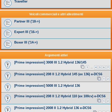
Traveller
Veicoli commerciali e altri allestimenti
Partner III ('18->)
Expert III ('16->)
Boxer III ('14->)
Argomenti attivi
[Prime impressioni] 3008 III 1.2 Hybrid 136/145
1
4
5
6
7
…
[Prime impressioni] 208 II 1.2 Hybrid 145 (ex 136) e-DCS6
1
2
[Prime impressioni] 5008 III 1.2 Hybrid 136
[Prime impressioni] 208 II 1.2 Hybrid 110 (ex 100cv) e-DCS6
1
2
[Prime impressioni] 2008 II 1.2 Hybrid 136 e-DCS6