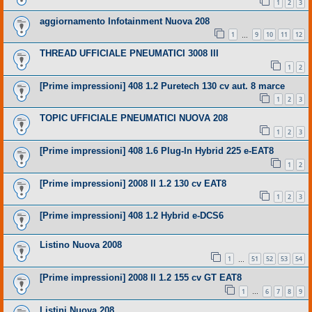
1
2
3
aggiornamento Infotainment Nuova 208
1
9
10
11
12
…
THREAD UFFICIALE PNEUMATICI 3008 III
1
2
[Prime impressioni] 408 1.2 Puretech 130 cv aut. 8 marce
1
2
3
TOPIC UFFICIALE PNEUMATICI NUOVA 208
1
2
3
[Prime impressioni] 408 1.6 Plug-In Hybrid 225 e-EAT8
1
2
[Prime impressioni] 2008 II 1.2 130 cv EAT8
1
2
3
[Prime impressioni] 408 1.2 Hybrid e-DCS6
Listino Nuova 2008
1
51
52
53
54
…
[Prime impressioni] 2008 II 1.2 155 cv GT EAT8
1
6
7
8
9
…
Listini Nuova 208