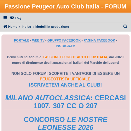
Passione Peugeot Auto Club Italia - FORUM
FAQ
C
Home
Indice
Modelli in produzione
e
PORTALE
-
WEB TV
-
GRUPPO FACEBOOK
-
PAGINA FACEBOOK
-
r
INSTAGRAM
c
a
Benvenuti nel forum di
PASSIONE PEUGEOT AUTO CLUB ITALIA
, dal 2002 il
punto di riferimento degli appassionati italiani del Marchio del Leone!
NON SOLO FORUM! SCOPRITE I VANTAGGI DI ESSERE UN
PEUGEOTTISTA UFFICIALE
:
ISCRIVETEVI ANCHE AL CLUB!
MILANO AUTOCLASSICA
: CERCASI
1007, 307 CC O 207
CONCORSO
LE NOSTRE
LEONESSE 2026