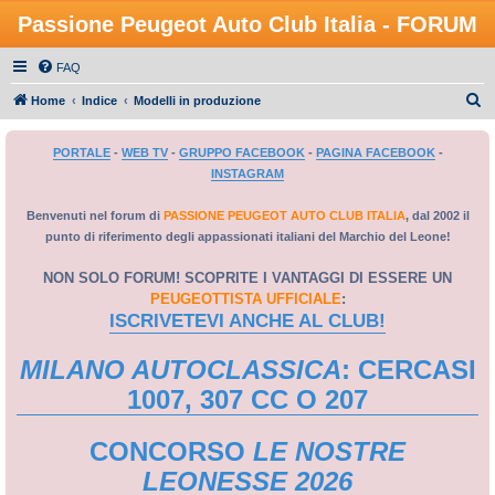
Passione Peugeot Auto Club Italia - FORUM
FAQ
C
Home
Indice
Modelli in produzione
e
PORTALE
-
WEB TV
-
GRUPPO FACEBOOK
-
PAGINA FACEBOOK
-
r
INSTAGRAM
c
a
Benvenuti nel forum di
PASSIONE PEUGEOT AUTO CLUB ITALIA
, dal 2002 il
punto di riferimento degli appassionati italiani del Marchio del Leone!
NON SOLO FORUM! SCOPRITE I VANTAGGI DI ESSERE UN
PEUGEOTTISTA UFFICIALE
:
ISCRIVETEVI ANCHE AL CLUB!
MILANO AUTOCLASSICA
: CERCASI
1007, 307 CC O 207
CONCORSO
LE NOSTRE
LEONESSE 2026