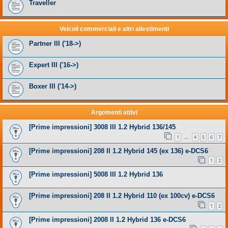
Traveller
Veicoli commerciali e altri allestimenti
Partner III ('18->)
Expert III ('16->)
Boxer III ('14->)
Argomenti attivi
[Prime impressioni] 3008 III 1.2 Hybrid 136/145
1
4
5
6
7
…
[Prime impressioni] 208 II 1.2 Hybrid 145 (ex 136) e-DCS6
1
2
[Prime impressioni] 5008 III 1.2 Hybrid 136
[Prime impressioni] 208 II 1.2 Hybrid 110 (ex 100cv) e-DCS6
1
2
[Prime impressioni] 2008 II 1.2 Hybrid 136 e-DCS6