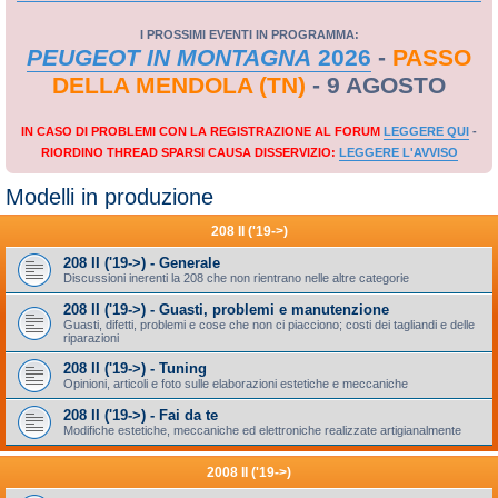
I PROSSIMI EVENTI IN PROGRAMMA:
PEUGEOT IN MONTAGNA
2026
-
PASSO
DELLA MENDOLA (TN)
- 9 AGOSTO
IN CASO DI PROBLEMI CON LA REGISTRAZIONE AL FORUM
LEGGERE QUI
-
RIORDINO THREAD SPARSI CAUSA DISSERVIZIO:
LEGGERE L'AVVISO
Modelli in produzione
208 II ('19->)
208 II ('19->) - Generale
Discussioni inerenti la 208 che non rientrano nelle altre categorie
208 II ('19->) - Guasti, problemi e manutenzione
Guasti, difetti, problemi e cose che non ci piacciono; costi dei tagliandi e delle
riparazioni
208 II ('19->) - Tuning
Opinioni, articoli e foto sulle elaborazioni estetiche e meccaniche
208 II ('19->) - Fai da te
Modifiche estetiche, meccaniche ed elettroniche realizzate artigianalmente
2008 II ('19->)