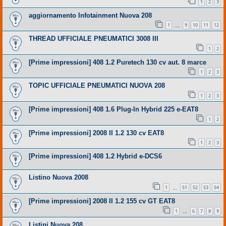
1
2
3
aggiornamento Infotainment Nuova 208
1
9
10
11
12
…
THREAD UFFICIALE PNEUMATICI 3008 III
1
2
[Prime impressioni] 408 1.2 Puretech 130 cv aut. 8 marce
1
2
3
TOPIC UFFICIALE PNEUMATICI NUOVA 208
1
2
3
[Prime impressioni] 408 1.6 Plug-In Hybrid 225 e-EAT8
1
2
[Prime impressioni] 2008 II 1.2 130 cv EAT8
1
2
3
[Prime impressioni] 408 1.2 Hybrid e-DCS6
Listino Nuova 2008
1
51
52
53
54
…
[Prime impressioni] 2008 II 1.2 155 cv GT EAT8
1
6
7
8
9
…
Listini Nuova 208