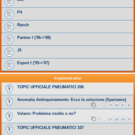
P4
Ranch
Partner I ('96->'08)
J5
Expert I ('95->'07)
Argomenti attivi
TOPIC UFFICIALE PNEUMATICI 206
Anomalia Antinquinamento: Ecco la soluzione (Speriamo)
1
79
80
81
82
…
Volano: Problema risolto o no?
1
67
68
69
70
…
TOPIC UFFICIALE PNEUMATICI 107