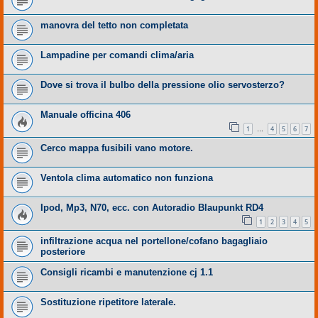
manovra del tetto non completata
Lampadine per comandi clima/aria
Dove si trova il bulbo della pressione olio servosterzo?
Manuale officina 406
1
4
5
6
7
…
Cerco mappa fusibili vano motore.
Ventola clima automatico non funziona
Ipod, Mp3, N70, ecc. con Autoradio Blaupunkt RD4
1
2
3
4
5
infiltrazione acqua nel portellone/cofano bagagliaio
posteriore
Consigli ricambi e manutenzione cj 1.1
Sostituzione ripetitore laterale.