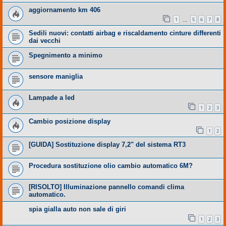
aggiornamento km 406
1
5
6
7
8
…
Sedili nuovi: contatti airbag e riscaldamento cinture differenti
dai vecchi
Spegnimento a minimo
sensore maniglia
Lampade a led
1
2
3
Cambio posizione display
1
2
[GUIDA] Sostituzione display 7,2" del sistema RT3
Procedura sostituzione olio cambio automatico 6M?
[RISOLTO] Illuminazione pannello comandi clima
automatico.
spia gialla auto non sale di giri
1
2
3