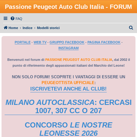
Passione Peugeot Auto Club Italia - FORUM
FAQ
C
Home
Indice
Modelli storici
e
PORTALE
-
WEB TV
-
GRUPPO FACEBOOK
-
PAGINA FACEBOOK
-
r
INSTAGRAM
c
a
Benvenuti nel forum di
PASSIONE PEUGEOT AUTO CLUB ITALIA
, dal 2002 il
punto di riferimento degli appassionati italiani del Marchio del Leone!
NON SOLO FORUM! SCOPRITE I VANTAGGI DI ESSERE UN
PEUGEOTTISTA UFFICIALE
:
ISCRIVETEVI ANCHE AL CLUB!
MILANO AUTOCLASSICA
: CERCASI
1007, 307 CC O 207
CONCORSO
LE NOSTRE
LEONESSE 2026