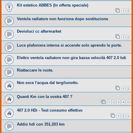
Kit estetico ABBES (In offerta speciale)
1
2
Ventola radiatore non funziona dopo sostituzione
Devioluci cc aftermarket
1
2
Luce plafoniera interna si accende solo aprendo le porte.
Elettro ventola radiatore non gira bassa velocità 407 2.0 hdi
Riattaccare le ruote.
Non esce l'acqua dal tergilunotto.
1
2
Quanti Km con la vostra 407 ?
1
2
3
4
5
407 2.0 HDi - Test consumo effettivo
1
2
3
Addio hdi con 351.203 km