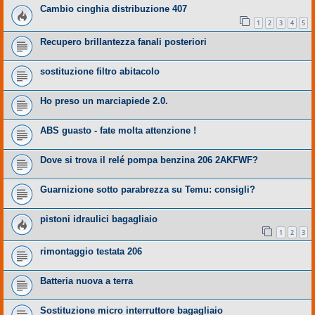
Cambio cinghia distribuzione 407
1
2
3
4
5
Recupero brillantezza fanali posteriori
sostituzione filtro abitacolo
Ho preso un marciapiede 2.0.
ABS guasto - fate molta attenzione !
Dove si trova il relé pompa benzina 206 2AKFWF?
Guarnizione sotto parabrezza su Temu: consigli?
pistoni idraulici bagagliaio
1
2
3
rimontaggio testata 206
Batteria nuova a terra
Sostituzione micro interruttore bagagliaio