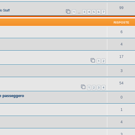
99
o Staff
1
3
4
5
6
7
…
RISPOSTE
6
4
17
1
2
3
54
1
2
3
4
le passeggero
0
1
4
3