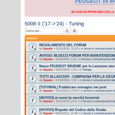
PEUGEOT IN 
IN CASO DI PROBLEMI CON L
5008 II ('17->'24) - Tuning
Cerca
Ricerca avanzata
ANNUNCI
REGOLAMENTO DEL FORUM
da
Squalo
»
01/10/2024, 10:00
» in
Avvisi e comunicazioni da
AVVISO: BLOCCO FORUM PER MANUTENZION
da
Squalo
»
11/06/2020, 1:55
» in
Avvisi e comunicazioni dall
Nasce PEUGEOT INSIEME per le Leonesse stor
da
Squalo
»
05/02/2020, 1:54
» in
Vintage
TUTTI ALLACCIATI - CAMPAGNA PER LA SIC
da
Squalo
»
17/02/2018, 1:02
» in
Avvisi e comunicazioni dal
[TUTORIAL] Pubblicare immagini nei post
da
Squalo
»
13/12/2013, 23:50
» in
Avvisi e comunicazioni da
[AVVISO] ai nuovi (e vecchi) forumisti
da
Squalo
»
10/11/2013, 23:11
» in
Avvisi e comunicazioni dal
[AVVISO] Rispetto del Codice della Strada
da
Squalo
»
06/11/2011, 16:36
» in
Avvisi e comunicazioni dal