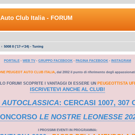
Auto Club Italia - FORUM
5008 II ('17->'24) - Tuning
PORTALE
-
WEB TV
-
GRUPPO FACEBOOK
-
PAGINA FACEBOOK
-
INSTAGRAM
ONE PEUGEOT AUTO CLUB ITALIA
, dal 2002 il punto di riferimento degli appassionat
LO FORUM! SCOPRITE I VANTAGGI DI ESSERE UN
PEUGEOTTISTA UF
ISCRIVETEVI ANCHE AL CLUB!
 AUTOCLASSICA
: CERCASI 1007, 307 
CONCORSO
LE NOSTRE LEONESSE 20
I PROSSIMI EVENTI IN PROGRAMMA: