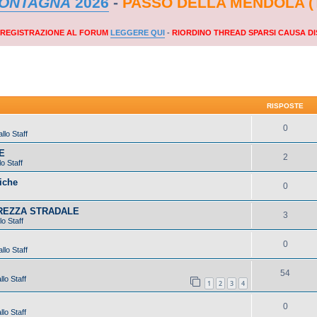
MONTAGNA
2026
-
PASSO DELLA MENDOLA (
A REGISTRAZIONE AL FORUM
LEGGERE QUI
-
RIORDINO THREAD SPARSI CAUSA DI
RISPOSTE
0
llo Staff
E
2
o Staff
iche
0
UREZZA STRADALE
3
lo Staff
0
llo Staff
54
lo Staff
1
2
3
4
0
lo Staff