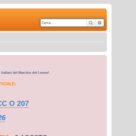
Cerca
Ricerca avanzata
i italiani del Marchio del Leone!
FICIALE
:
CC O 207
26