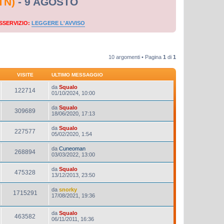
TN)
- 9 AGOSTO
SSERVIZIO:
LEGGERE L'AVVISO
10 argomenti • Pagina
1
di
1
VISITE
ULTIMO MESSAGGIO
da
Squalo
122714
01/10/2024, 10:00
da
Squalo
309689
18/06/2020, 17:13
da
Squalo
227577
05/02/2020, 1:54
da
Cuneoman
268894
03/03/2022, 13:00
da
Squalo
475328
13/12/2013, 23:50
da
snorky
1715291
17/08/2021, 19:36
da
Squalo
463582
06/11/2011, 16:36