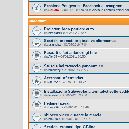
Passione Peugeot su Facebook e Instagram
da
Squalo
»
30/11/2010, 0:02
» in
Avvisi e comunicazioni dall
ARGOMENTI
Proiettori logo portiere auto
da
bircastri
»
02/02/2025, 22:42
Scarichi cromati originali vs aftermarket
da
aratheba
»
02/05/2019, 7:04
Paraurti e fari anteriori gt line
da
Ale.85
»
04/01/2021, 18:50
Striscia led tettuccio panoramico
da
balbotizy
»
27/10/2023, 8:56
Accessori Aftermarket
da
anto62
»
13/07/2017, 15:28
Installazione Subwoofer aftermarket sotto sedi
da
Frawer
»
05/05/2020, 20:30
Pedane laterali
da
LuigiSAL
»
21/06/2019, 11:46
sblocco video durante la marcia
da
max7000
»
27/01/2018, 14:07
Scarichi cromati tipo GT-line