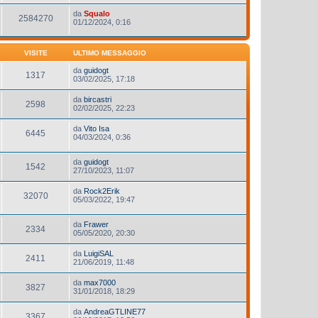
da
Squalo
2584270
01/12/2024, 0:16
VISITE
ULTIMO MESSAGGIO
da
guidogt
1317
03/02/2025, 17:18
da
bircastri
2598
02/02/2025, 22:23
da
Vito Isa
6445
04/03/2024, 0:36
da
guidogt
1542
27/10/2023, 11:07
da
Rock2Erik
32070
05/03/2022, 19:47
da
Frawer
2334
05/05/2020, 20:30
da
LuigiSAL
2411
21/06/2019, 11:48
da
max7000
3827
31/01/2018, 18:29
da
AndreaGTLINE77
3367