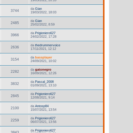
da
Gian
3744
19/03/2022, 18:03
da
Gian
2485
25/02/2022, 8:59
da
Prigioniero627
3966
24/02/2022, 17:28
da
thedrummervoice
2636
17/11/2021, 12:12
da
bassplayer
3154
24/09/2021, 10:02
da
gatonegro
2282
16/09/2021, 12:26
da
Pascal_2008
3832
01/09/2021, 13:10
da
Prigioniero627
2845
12/08/2021, 9:14
da
Antosp84
2100
15/07/2021, 13:54
da
Prigioniero627
2259
06/07/2021, 13:56
da
Prigioniero627
3843