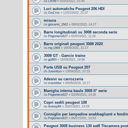
da
Cfc99
»
01/03/2022, 15:49
Luci automatiche Peugeot 206 HDI
da
GiuCrox
»
12/01/2022, 21:07
misura
da
giovanni_1562
»
08/02/2022, 14:27
Barre longitudinali su 3008 seconda serie
da
Prigioniero627
»
01/07/2021, 11:26
Barre originali peugeot 3008 2020
da
mg.1969
»
18/09/2021, 21:17
3008 GT - Gancio traino
da
gp883
»
18/09/2021, 19:06
Porte USB su Peugeot 207
da
Jusenkyo
»
13/09/2021, 22:15
Adesivi su carrozzeria
da
orazioblur
»
04/05/2019, 14:17
Maniglia interna baule 3008 II° serie
da
Prigioniero627
»
02/08/2021, 14:26
Copri sedili peugeot 108
da
Antosp84
»
15/07/2021, 13:54
Consiglio per lampadine anabbaglianti e fendi
da
Prigioniero627
»
06/07/2021, 13:53
Peugeot 3008 business 130 eat8 Tlecamera post