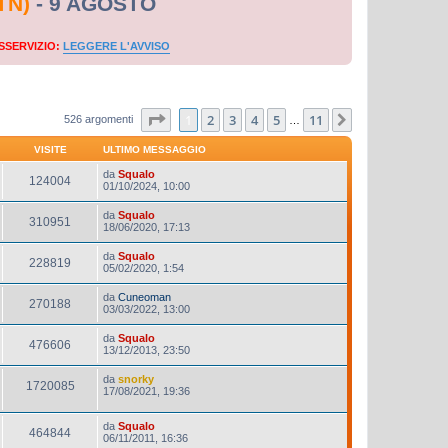
TN)
- 9 AGOSTO
SSERVIZIO:
LEGGERE L'AVVISO
Pagina
1
di
11
1
2
3
4
5
11
Prossimo
526 argomenti
…
VISITE
ULTIMO MESSAGGIO
da
Squalo
124004
01/10/2024, 10:00
da
Squalo
310951
18/06/2020, 17:13
da
Squalo
228819
05/02/2020, 1:54
da
Cuneoman
270188
03/03/2022, 13:00
da
Squalo
476606
13/12/2013, 23:50
da
snorky
1720085
17/08/2021, 19:36
da
Squalo
464844
06/11/2011, 16:36