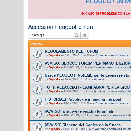
PEUGEOT IN 
IN CASO DI PROBLEMI CON L
Accessori Peugeot e non
Cerca
Ricerca avanzata
ANNUNCI
REGOLAMENTO DEL FORUM
da
Squalo
»
01/10/2024, 10:00
» in
Avvisi e comunicazioni da
AVVISO: BLOCCO FORUM PER MANUTENZION
da
Squalo
»
11/06/2020, 1:55
» in
Avvisi e comunicazioni dall
Nasce PEUGEOT INSIEME per le Leonesse stor
da
Squalo
»
05/02/2020, 1:54
» in
Vintage
TUTTI ALLACCIATI - CAMPAGNA PER LA SIC
da
Squalo
»
17/02/2018, 1:02
» in
Avvisi e comunicazioni dal
[TUTORIAL] Pubblicare immagini nei post
da
Squalo
»
13/12/2013, 23:50
» in
Avvisi e comunicazioni da
[AVVISO] ai nuovi (e vecchi) forumisti
da
Squalo
»
10/11/2013, 23:11
» in
Avvisi e comunicazioni dal
[AVVISO] Rispetto del Codice della Strada
da
Squalo
»
06/11/2011, 16:36
» in
Avvisi e comunicazioni dal