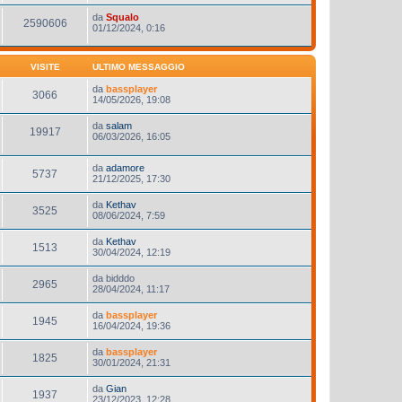
da
Squalo
2590606
01/12/2024, 0:16
VISITE
ULTIMO MESSAGGIO
da
bassplayer
3066
14/05/2026, 19:08
da
salam
19917
06/03/2026, 16:05
da
adamore
5737
21/12/2025, 17:30
da
Kethav
3525
08/06/2024, 7:59
da
Kethav
1513
30/04/2024, 12:19
da
bidddo
2965
28/04/2024, 11:17
da
bassplayer
1945
16/04/2024, 19:36
da
bassplayer
1825
30/01/2024, 21:31
da
Gian
1937
23/12/2023, 12:28