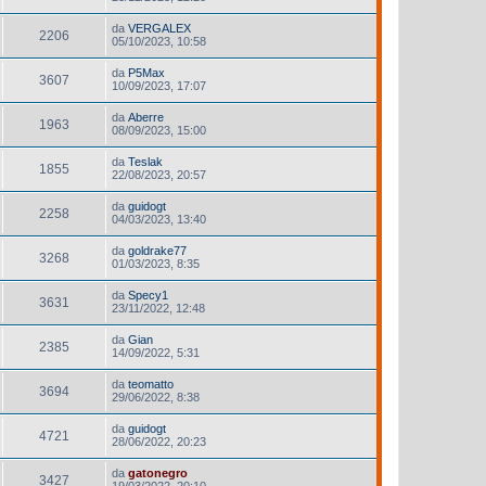
da
VERGALEX
2206
05/10/2023, 10:58
da
P5Max
3607
10/09/2023, 17:07
da
Aberre
1963
08/09/2023, 15:00
da
Teslak
1855
22/08/2023, 20:57
da
guidogt
2258
04/03/2023, 13:40
da
goldrake77
3268
01/03/2023, 8:35
da
Specy1
3631
23/11/2022, 12:48
da
Gian
2385
14/09/2022, 5:31
da
teomatto
3694
29/06/2022, 8:38
da
guidogt
4721
28/06/2022, 20:23
da
gatonegro
3427
19/03/2022, 20:10