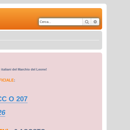
Cerca
Ricerca avanzata
i italiani del Marchio del Leone!
FICIALE
:
CC O 207
26