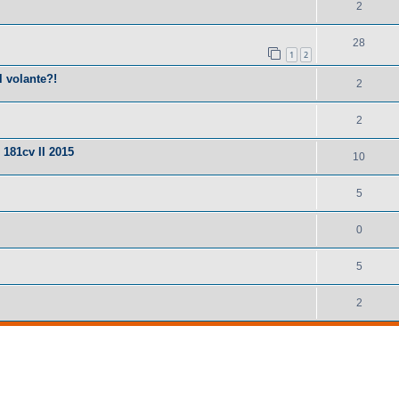
2
28
1
2
 volante?!
2
2
181cv II 2015
10
5
0
5
2