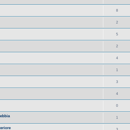
8
2
5
2
4
1
3
4
0
nebbia
1
eriore
3