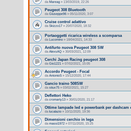
da
Mareag
»
13/03/2019, 22:26
Peugeot 308 Bluetooth
da
Giuseppe96
»
05/11/2020, 3:07
Cruise control adattivo
da
Skizzo17
»
20/07/2020, 18:32
Portaoggetti ricarica wireless a scomparsa
da
Lucomino
»
18/04/2021, 14:33
Antifurto nuova Peugeot 308 SW
da
AlexsAQ
»
30/03/2021, 12:09
Cerchi Japan Racing peugeot 308
da
Gio1221
»
07/02/2021, 15:05
Accordo Peugeot - Focal
da
AntonioS
»
15/12/2020, 17:44
Gancio traino 508SW
da
stiux75
»
03/02/2021, 15:27
Deflettori Heko
da
cromarty13
»
30/01/2020, 21:17
Ottime lampade led e powerbank per dashcam 
da
lucalazio
»
10/11/2020, 19:36
Dimensioni cerchio in lega
da
massi1972
»
07/11/2020, 15:25