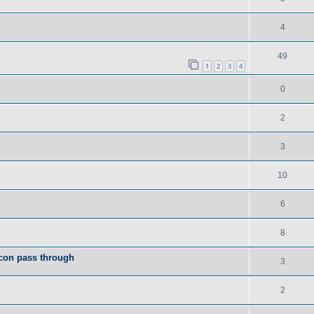
4
49
1
2
3
4
0
2
3
10
6
8
con pass through
3
2