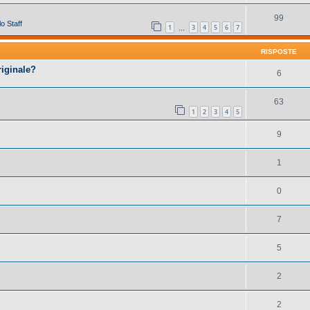
99
o Staff
1
3
4
5
6
7
…
RISPOSTE
riginale?
6
63
1
2
3
4
5
9
1
0
7
5
2
2