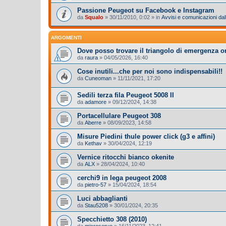
Passione Peugeot su Facebook e Instagram
da
Squalo
»
30/11/2010, 0:02
» in
Avvisi e comunicazioni dall
ARGOMENTI
Dove posso trovare il triangolo di emergenza o
da
raura
»
04/05/2026, 16:40
Cose inutili...che per noi sono indispensabili!!
da
Cuneoman
»
11/11/2021, 17:20
Sedili terza fila Peugeot 5008 II
da
adamore
»
09/12/2024, 14:38
Portacellulare Peugeot 308
da
Aberre
»
08/09/2023, 14:58
Misure Piedini thule power click (g3 e affini)
da
Kethav
»
30/04/2024, 12:19
Vernice ritocchi bianco okenite
da
ALX
»
28/04/2024, 10:40
cerchi9 in lega peugeot 2008
da
pietro-57
»
15/04/2024, 18:54
Luci abbaglianti
da
Stau5208
»
30/01/2024, 20:35
Specchietto 308 (2010)
da
microservo
»
16/11/2023, 12:41