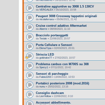
Centraline aggiuntive su 3008 1.5 130CV
da
VERGALEX
»
05/10/2023, 10:58
Peugeot 3008 Crossway tappetini originali
da
nicolaferrara
»
05/06/2021, 21:42
Cruise control adattivo Aftermarket
da
Aberre
»
08/09/2023, 11:10
Bracciolo portaoggetti
da
Teslak
»
22/08/2023, 20:57
Porta Cellulare e Sensori
da
Elena71pa
»
02/03/2023, 20:01
Striscia LED
da
goldrake77
»
27/02/2023, 10:57
Problema canbus con M700S su 308
da
Specy1
»
07/11/2022, 19:42
Sensori di parcheggio
da
Fabio2203
»
13/09/2022, 10:53
Portabici posteriore 2008 (mod.2016)
da
nunu
»
25/02/2022, 13:16
Consiglio dashcam
da
LionYellow
»
22/06/2022, 0:10
Accessori abbellimento.