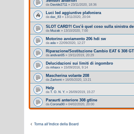
Sensori anteriori
da
Davide2711
»
23/11/2020, 18:36
Luci led aggiuntive plafoniera
da
dax_83
»
13/11/2020, 20:04
SLOT CARD?! Cos’è quel coso sulla sinistra del
da
Muzak
»
13/10/2020, 7:00
Motorino avviamento 206 hdi sw
da
ada
»
22/09/2020, 12:27
Riparazione/Sostituzione Cambio EAT 6 308 GT 
da
andvan05
»
19/11/2019, 20:29
Delucidazioni sui limiti di ingombro
da
mhaxx
»
15/09/2016, 9:14
Mascherina volante 208
da
Zarkent
»
16/05/2020, 13:21
Help
da
T. O. N. Y.
»
26/09/2019, 15:27
Paraurti anteriore 308 gtline
da
Corona90
»
04/02/2020, 20:00
Torna all’Indice della Board