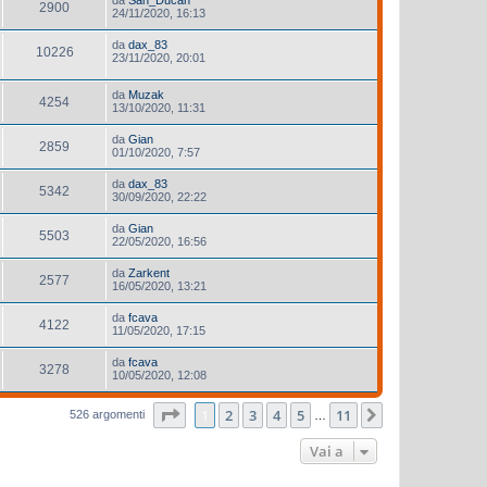
2900
24/11/2020, 16:13
da
dax_83
10226
23/11/2020, 20:01
da
Muzak
4254
13/10/2020, 11:31
da
Gian
2859
01/10/2020, 7:57
da
dax_83
5342
30/09/2020, 22:22
da
Gian
5503
22/05/2020, 16:56
da
Zarkent
2577
16/05/2020, 13:21
da
fcava
4122
11/05/2020, 17:15
da
fcava
3278
10/05/2020, 12:08
Pagina
1
di
11
1
2
3
4
5
11
Prossimo
526 argomenti
…
Vai a