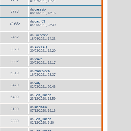
01/07/2021, 11:29
da
casssio
3773
08/05/2021, 18:16
da
dax_83
24985
04/05/2021, 23:30
da
Lucomino
2452
18/04/2021, 14:33
da
AlexsAQ
3073
30/03/2021, 12:20
da
fcava
3832
30/03/2021, 12:17
da
marcotech
6319
16/03/2021, 23:37
da
valy
3470
02/03/2021, 20:46
da
San_Ducan
6409
23/12/2020, 13:59
da
lucalazio
3190
07/12/2020, 19:16
da
San_Ducan
2839
02/12/2020, 9:20
da
San_Ducan