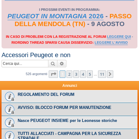
I PROSSIMI EVENTI IN PROGRAMMA:
PEUGEOT IN MONTAGNA
2026
-
PASSO
DELLA MENDOLA (TN)
- 9 AGOSTO
IN CASO DI PROBLEMI CON LA REGISTRAZIONE AL FORUM
LEGGERE QUI
-
RIORDINO THREAD SPARSI CAUSA DISSERVIZIO:
LEGGERE L'AVVISO
Accessori Peugeot e non
Cerca
Ricerca avanzata
Pagina
1
di
11
1
2
3
4
5
11
Prossimo
526 argomenti
…
Annunci
REGOLAMENTO DEL FORUM
AVVISO: BLOCCO FORUM PER MANUTENZIONE
Nasce PEUGEOT INSIEME per le Leonesse storiche
TUTTI ALLACCIATI - CAMPAGNA PER LA SICUREZZA
STRADALE