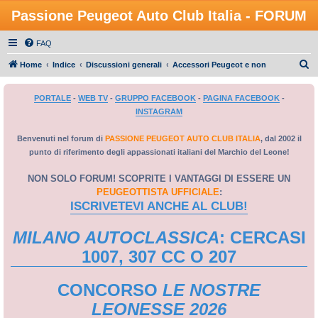
Passione Peugeot Auto Club Italia - FORUM
FAQ
C
Home
Indice
Discussioni generali
Accessori Peugeot e non
e
PORTALE
-
WEB TV
-
GRUPPO FACEBOOK
-
PAGINA FACEBOOK
-
r
INSTAGRAM
c
a
Benvenuti nel forum di
PASSIONE PEUGEOT AUTO CLUB ITALIA
, dal 2002 il
punto di riferimento degli appassionati italiani del Marchio del Leone!
NON SOLO FORUM! SCOPRITE I VANTAGGI DI ESSERE UN
PEUGEOTTISTA UFFICIALE
:
ISCRIVETEVI ANCHE AL CLUB!
MILANO AUTOCLASSICA
: CERCASI
1007, 307 CC O 207
CONCORSO
LE NOSTRE
LEONESSE 2026