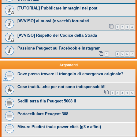
[TUTORIAL] Pubblicare immagini nei post
[AVVISO] ai nuovi (e vecchi) forumisti
1
2
3
4
[AVVISO] Rispetto del Codice della Strada
Passione Peugeot su Facebook e Instagram
1
4
5
6
7
…
Argomenti
Dove posso trovare il triangolo di emergenza originale?
Cose inutili...che per noi sono indispensabili!!
1
2
3
4
5
Sedili terza fila Peugeot 5008 II
Portacellulare Peugeot 308
Misure Piedini thule power click (g3 e affini)