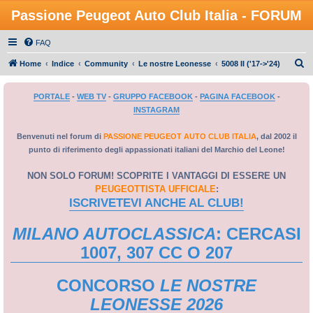
Passione Peugeot Auto Club Italia - FORUM
FAQ
C
Home
Indice
Community
Le nostre Leonesse
5008 II ('17->'24)
e
PORTALE
-
WEB TV
-
GRUPPO FACEBOOK
-
PAGINA FACEBOOK
-
r
INSTAGRAM
c
a
Benvenuti nel forum di
PASSIONE PEUGEOT AUTO CLUB ITALIA
, dal 2002 il
punto di riferimento degli appassionati italiani del Marchio del Leone!
NON SOLO FORUM! SCOPRITE I VANTAGGI DI ESSERE UN
PEUGEOTTISTA UFFICIALE
:
ISCRIVETEVI ANCHE AL CLUB!
MILANO AUTOCLASSICA
: CERCASI
1007, 307 CC O 207
CONCORSO
LE NOSTRE
LEONESSE 2026