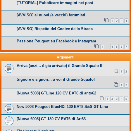
[TUTORIAL] Pubblicare immagini nei post
[AVVISO] ai nuovi (e vecchi) forumisti
1
2
3
4
[AVVISO] Rispetto del Codice della Strada
Passione Peugeot su Facebook e Instagram
1
4
5
6
7
…
Argomenti
Arriva (anzi... è già arrivato) il Grande Squalo II!
1
2
Signore e signori... a voi il Grande Squalo!
1
2
[Nuova 5008] GTLine 120 CV EAT6 di anto62
1
2
3
4
5
New 5008 Peugeot BlueHDi 130 EAT8 S&S GT Line
[Nuova 5008] GT 180 CV EAT6 di Art83