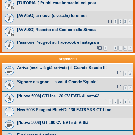
[TUTORIAL] Pubblicare immagini nei post
[AVVISO] ai nuovi (e vecchi) forumisti
1
2
3
4
[AVVISO] Rispetto del Codice della Strada
Passione Peugeot su Facebook e Instagram
1
4
5
6
7
…
Argomenti
Arriva (anzi... è già arrivato) il Grande Squalo II!
1
2
Signore e signori... a voi il Grande Squalo!
1
2
[Nuova 5008] GTLine 120 CV EAT6 di anto62
1
2
3
4
5
New 5008 Peugeot BlueHDi 130 EAT8 S&S GT Line
[Nuova 5008] GT 180 CV EAT6 di Art83