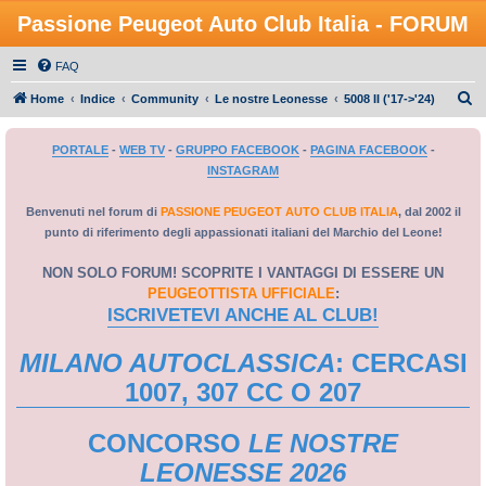
Passione Peugeot Auto Club Italia - FORUM
FAQ
C
Home
Indice
Community
Le nostre Leonesse
5008 II ('17->'24)
e
PORTALE
-
WEB TV
-
GRUPPO FACEBOOK
-
PAGINA FACEBOOK
-
r
INSTAGRAM
c
a
Benvenuti nel forum di
PASSIONE PEUGEOT AUTO CLUB ITALIA
, dal 2002 il
punto di riferimento degli appassionati italiani del Marchio del Leone!
NON SOLO FORUM! SCOPRITE I VANTAGGI DI ESSERE UN
PEUGEOTTISTA UFFICIALE
:
ISCRIVETEVI ANCHE AL CLUB!
MILANO AUTOCLASSICA
: CERCASI
1007, 307 CC O 207
CONCORSO
LE NOSTRE
LEONESSE 2026