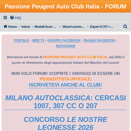
Passione Peugeot Auto Club Italia - FORUM
FAQ
C
Home
Indice
Modelli fuori produzione
Veicoli commerciali e altri allestimenti
Expert II ('07->'16)
e
PORTALE
-
WEB TV
-
GRUPPO FACEBOOK
-
PAGINA FACEBOOK
-
r
INSTAGRAM
c
a
Benvenuti nel forum di
PASSIONE PEUGEOT AUTO CLUB ITALIA
, dal 2002 il
punto di riferimento degli appassionati italiani del Marchio del Leone!
NON SOLO FORUM! SCOPRITE I VANTAGGI DI ESSERE UN
PEUGEOTTISTA UFFICIALE
:
ISCRIVETEVI ANCHE AL CLUB!
MILANO AUTOCLASSICA
: CERCASI
1007, 307 CC O 207
CONCORSO
LE NOSTRE
LEONESSE 2026