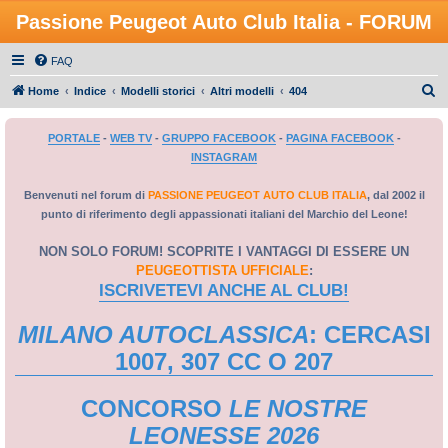
Passione Peugeot Auto Club Italia - FORUM
FAQ
C
Home
Indice
Modelli storici
Altri modelli
404
e
PORTALE
-
WEB TV
-
GRUPPO FACEBOOK
-
PAGINA FACEBOOK
-
r
INSTAGRAM
c
a
Benvenuti nel forum di
PASSIONE PEUGEOT AUTO CLUB ITALIA
, dal 2002 il
punto di riferimento degli appassionati italiani del Marchio del Leone!
NON SOLO FORUM! SCOPRITE I VANTAGGI DI ESSERE UN
PEUGEOTTISTA UFFICIALE
:
ISCRIVETEVI ANCHE AL CLUB!
MILANO AUTOCLASSICA
: CERCASI
1007, 307 CC O 207
CONCORSO
LE NOSTRE
LEONESSE 2026