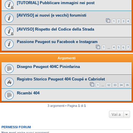
[TUTORIAL] Pubblicare immagini nei post
[AVVISO] ai nuovi (e vecchi) forumisti
1
2
3
4
[AVVISO] Rispetto del Codice della Strada
Passione Peugeot su Facebook e Instagram
1
4
5
6
7
…
Argomenti
Disegno Peugeot 404C Pininfarina
Registro Storico Peugeot 404 Coupé e Cabriolet
1
32
33
34
35
…
Ricambi 404
3 argomenti • Pagina
1
di
1
Vai a
PERMESSI FORUM
Non puoi
aprire nuovi argomenti