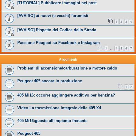
[TUTORIAL] Pubblicare immagini nei post
[AVVISO] ai nuovi (e vecchi) forumisti
1
2
3
4
[AVVISO] Rispetto del Codice della Strada
Passione Peugeot su Facebook e Instagram
1
4
5
6
7
…
Argomenti
Problemi di accensione/carburazione a motore caldo
Peugeot 405 ancora in produzione
1
2
405 Mi16: occorre aggiungere additivo per benzina?
Video La trasmissione integrale della 405 X4
405 Mi16:guasto all'impianto frenante
Peugeot 405