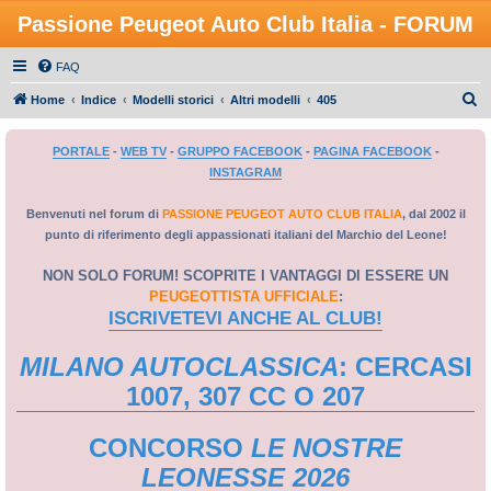
Passione Peugeot Auto Club Italia - FORUM
FAQ
C
Home
Indice
Modelli storici
Altri modelli
405
e
PORTALE
-
WEB TV
-
GRUPPO FACEBOOK
-
PAGINA FACEBOOK
-
r
INSTAGRAM
c
a
Benvenuti nel forum di
PASSIONE PEUGEOT AUTO CLUB ITALIA
, dal 2002 il
punto di riferimento degli appassionati italiani del Marchio del Leone!
NON SOLO FORUM! SCOPRITE I VANTAGGI DI ESSERE UN
PEUGEOTTISTA UFFICIALE
:
ISCRIVETEVI ANCHE AL CLUB!
MILANO AUTOCLASSICA
: CERCASI
1007, 307 CC O 207
CONCORSO
LE NOSTRE
LEONESSE 2026