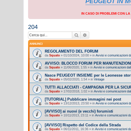
PEUGEOT IN 
IN CASO DI PROBLEMI CON L
204
Cerca
Ricerca avanzata
ANNUNCI
REGOLAMENTO DEL FORUM
da
Squalo
»
01/10/2024, 10:00
» in
Avvisi e comunicazioni da
AVVISO: BLOCCO FORUM PER MANUTENZION
da
Squalo
»
11/06/2020, 1:55
» in
Avvisi e comunicazioni dall
Nasce PEUGEOT INSIEME per le Leonesse stor
da
Squalo
»
05/02/2020, 1:54
» in
Vintage
TUTTI ALLACCIATI - CAMPAGNA PER LA SIC
da
Squalo
»
17/02/2018, 1:02
» in
Avvisi e comunicazioni dal
[TUTORIAL] Pubblicare immagini nei post
da
Squalo
»
13/12/2013, 23:50
» in
Avvisi e comunicazioni da
[AVVISO] ai nuovi (e vecchi) forumisti
da
Squalo
»
10/11/2013, 23:11
» in
Avvisi e comunicazioni dal
[AVVISO] Rispetto del Codice della Strada
da
Squalo
»
06/11/2011, 16:36
» in
Avvisi e comunicazioni dal