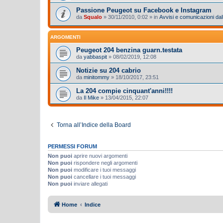
Passione Peugeot su Facebook e Instagram
da
Squalo
»
30/11/2010, 0:02
» in
Avvisi e comunicazioni dall
ARGOMENTI
Peugeot 204 benzina guarn.testata
da
yabbaspit
»
08/02/2019, 12:08
Notizie su 204 cabrio
da
minitommy
»
18/10/2017, 23:51
La 204 compie cinquant'anni!!!!
da
Il Mike
»
13/04/2015, 22:07
Torna all’Indice della Board
PERMESSI FORUM
Non puoi
aprire nuovi argomenti
Non puoi
rispondere negli argomenti
Non puoi
modificare i tuoi messaggi
Non puoi
cancellare i tuoi messaggi
Non puoi
inviare allegati
Home
Indice