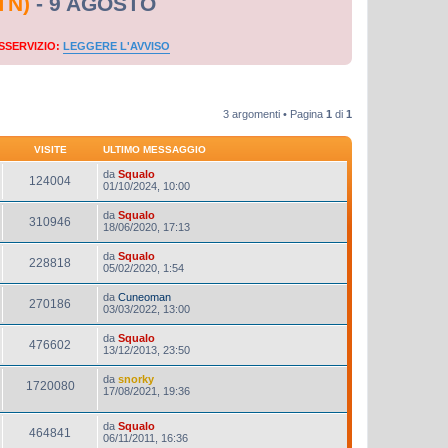
TN)
- 9 AGOSTO
SSERVIZIO:
LEGGERE L'AVVISO
3 argomenti • Pagina
1
di
1
VISITE
ULTIMO MESSAGGIO
da
Squalo
124004
01/10/2024, 10:00
da
Squalo
310946
18/06/2020, 17:13
da
Squalo
228818
05/02/2020, 1:54
da
Cuneoman
270186
03/03/2022, 13:00
da
Squalo
476602
13/12/2013, 23:50
da
snorky
1720080
17/08/2021, 19:36
da
Squalo
464841
06/11/2011, 16:36