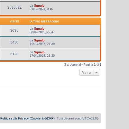
da
Squalo
2590592
01/12/2024, 0:16
VISITE
ULTIMO MESSAGGIO
da
Squalo
3035
08/02/2019, 22:47
da
Squalo
3438
19/10/2017, 21:39
da
Squalo
6128
17/04/2015, 23:30
3 argomenti • Pagina
1
di
1
Vai a
Politica sulla Privacy (Cookie & GDPR)
Tutti gli orari sono
UTC+02:00