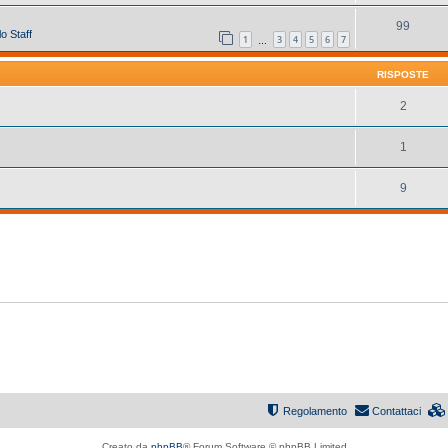
99
o Staff
1
3
4
5
6
7
…
RISPOSTE
2
1
9
Regolamento
Contattaci
Creato da
phpBB
® Forum Software © phpBB Limited