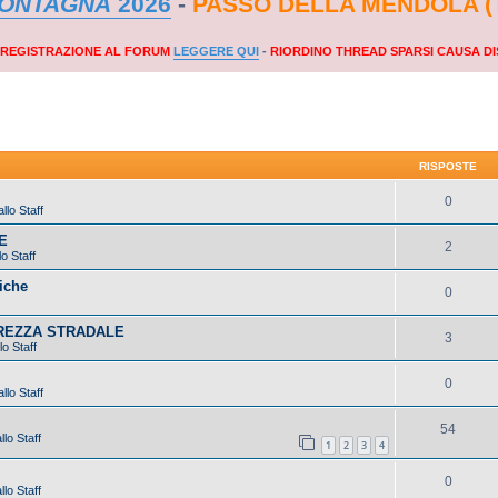
MONTAGNA
2026
-
PASSO DELLA MENDOLA (
A REGISTRAZIONE AL FORUM
LEGGERE QUI
-
RIORDINO THREAD SPARSI CAUSA DI
RISPOSTE
0
llo Staff
E
2
o Staff
iche
0
UREZZA STRADALE
3
lo Staff
0
llo Staff
54
lo Staff
1
2
3
4
0
lo Staff