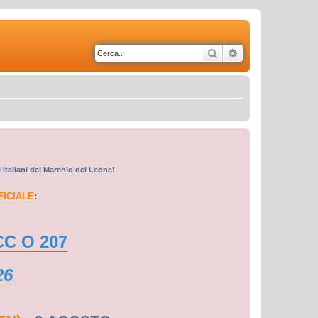
Cerca
Ricerca avanzata
i italiani del Marchio del Leone!
FICIALE
:
CC O 207
26