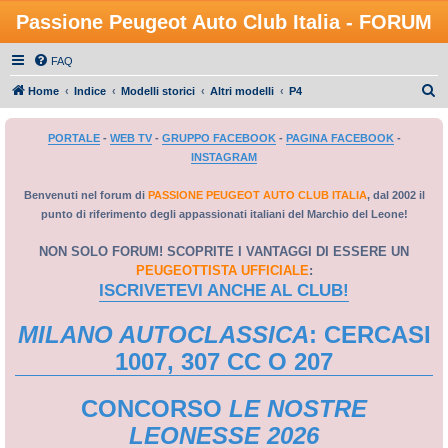
Passione Peugeot Auto Club Italia - FORUM
FAQ
C
Home
Indice
Modelli storici
Altri modelli
P4
e
PORTALE
-
WEB TV
-
GRUPPO FACEBOOK
-
PAGINA FACEBOOK
-
r
INSTAGRAM
c
a
Benvenuti nel forum di
PASSIONE PEUGEOT AUTO CLUB ITALIA
, dal 2002 il
punto di riferimento degli appassionati italiani del Marchio del Leone!
NON SOLO FORUM! SCOPRITE I VANTAGGI DI ESSERE UN
PEUGEOTTISTA UFFICIALE
:
ISCRIVETEVI ANCHE AL CLUB!
MILANO AUTOCLASSICA
: CERCASI
1007, 307 CC O 207
CONCORSO
LE NOSTRE
LEONESSE 2026