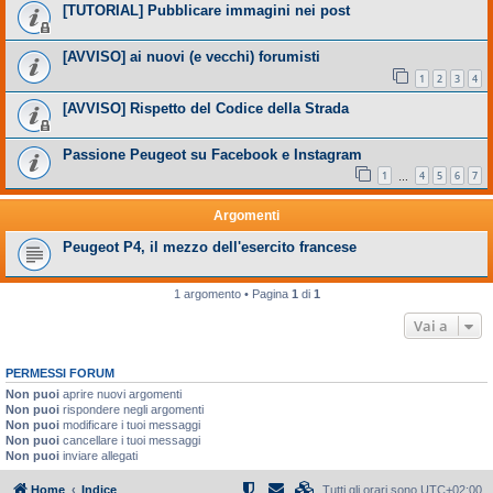
[TUTORIAL] Pubblicare immagini nei post
[AVVISO] ai nuovi (e vecchi) forumisti
1
2
3
4
[AVVISO] Rispetto del Codice della Strada
Passione Peugeot su Facebook e Instagram
1
4
5
6
7
…
Argomenti
Peugeot P4, il mezzo dell'esercito francese
1 argomento • Pagina
1
di
1
Vai a
PERMESSI FORUM
Non puoi
aprire nuovi argomenti
Non puoi
rispondere negli argomenti
Non puoi
modificare i tuoi messaggi
Non puoi
cancellare i tuoi messaggi
Non puoi
inviare allegati
Home
Indice
Tutti gli orari sono
UTC+02:00