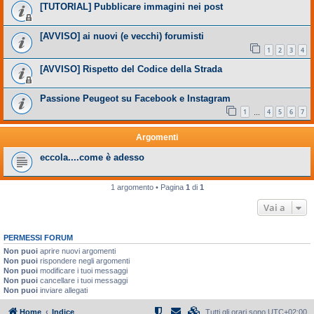
[TUTORIAL] Pubblicare immagini nei post
[AVVISO] ai nuovi (e vecchi) forumisti
1
2
3
4
[AVVISO] Rispetto del Codice della Strada
Passione Peugeot su Facebook e Instagram
1
4
5
6
7
…
Argomenti
eccola....come è adesso
1 argomento • Pagina
1
di
1
Vai a
PERMESSI FORUM
Non puoi
aprire nuovi argomenti
Non puoi
rispondere negli argomenti
Non puoi
modificare i tuoi messaggi
Non puoi
cancellare i tuoi messaggi
Non puoi
inviare allegati
Home
Indice
Tutti gli orari sono
UTC+02:00