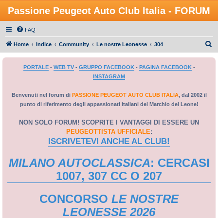
Passione Peugeot Auto Club Italia - FORUM
FAQ
C
Home
Indice
Community
Le nostre Leonesse
304
e
PORTALE
-
WEB TV
-
GRUPPO FACEBOOK
-
PAGINA FACEBOOK
-
r
INSTAGRAM
c
a
Benvenuti nel forum di
PASSIONE PEUGEOT AUTO CLUB ITALIA
, dal 2002 il
punto di riferimento degli appassionati italiani del Marchio del Leone!
NON SOLO FORUM! SCOPRITE I VANTAGGI DI ESSERE UN
PEUGEOTTISTA UFFICIALE
:
ISCRIVETEVI ANCHE AL CLUB!
MILANO AUTOCLASSICA
: CERCASI
1007, 307 CC O 207
CONCORSO
LE NOSTRE
LEONESSE 2026