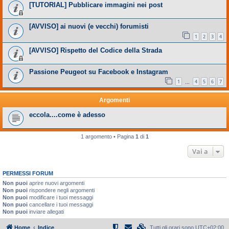
[TUTORIAL] Pubblicare immagini nei post
[AVVISO] ai nuovi (e vecchi) forumisti
1
2
3
4
[AVVISO] Rispetto del Codice della Strada
Passione Peugeot su Facebook e Instagram
1
4
5
6
7
…
Argomenti
eccola....come è adesso
1 argomento • Pagina
1
di
1
Vai a
PERMESSI FORUM
Non puoi
aprire nuovi argomenti
Non puoi
rispondere negli argomenti
Non puoi
modificare i tuoi messaggi
Non puoi
cancellare i tuoi messaggi
Non puoi
inviare allegati
Home
Indice
Tutti gli orari sono
UTC+02:00