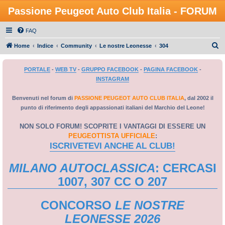
Passione Peugeot Auto Club Italia - FORUM
FAQ
C
Home
Indice
Community
Le nostre Leonesse
304
e
PORTALE
-
WEB TV
-
GRUPPO FACEBOOK
-
PAGINA FACEBOOK
-
r
INSTAGRAM
c
a
Benvenuti nel forum di
PASSIONE PEUGEOT AUTO CLUB ITALIA
, dal 2002 il
punto di riferimento degli appassionati italiani del Marchio del Leone!
NON SOLO FORUM! SCOPRITE I VANTAGGI DI ESSERE UN
PEUGEOTTISTA UFFICIALE
:
ISCRIVETEVI ANCHE AL CLUB!
MILANO AUTOCLASSICA
: CERCASI
1007, 307 CC O 207
CONCORSO
LE NOSTRE
LEONESSE 2026