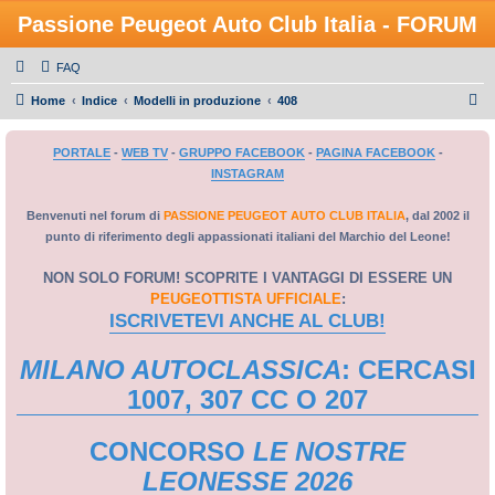
Passione Peugeot Auto Club Italia - FORUM
FAQ
C
Home
Indice
Modelli in produzione
408
e
PORTALE
-
WEB TV
-
GRUPPO FACEBOOK
-
PAGINA FACEBOOK
-
r
INSTAGRAM
c
a
Benvenuti nel forum di
PASSIONE PEUGEOT AUTO CLUB ITALIA
, dal 2002 il
punto di riferimento degli appassionati italiani del Marchio del Leone!
NON SOLO FORUM! SCOPRITE I VANTAGGI DI ESSERE UN
PEUGEOTTISTA UFFICIALE
:
ISCRIVETEVI ANCHE AL CLUB!
MILANO AUTOCLASSICA
: CERCASI
1007, 307 CC O 207
CONCORSO
LE NOSTRE
LEONESSE 2026