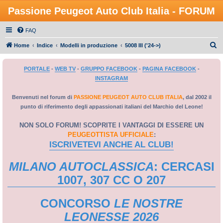
Passione Peugeot Auto Club Italia - FORUM
FAQ
C
Home
Indice
Modelli in produzione
5008 III ('24->)
e
PORTALE
-
WEB TV
-
GRUPPO FACEBOOK
-
PAGINA FACEBOOK
-
r
INSTAGRAM
c
a
Benvenuti nel forum di
PASSIONE PEUGEOT AUTO CLUB ITALIA
, dal 2002 il
punto di riferimento degli appassionati italiani del Marchio del Leone!
NON SOLO FORUM! SCOPRITE I VANTAGGI DI ESSERE UN
PEUGEOTTISTA UFFICIALE
:
ISCRIVETEVI ANCHE AL CLUB!
MILANO AUTOCLASSICA
: CERCASI
1007, 307 CC O 207
CONCORSO
LE NOSTRE
LEONESSE 2026