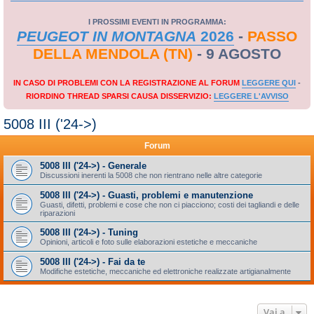
I PROSSIMI EVENTI IN PROGRAMMA:
PEUGEOT IN MONTAGNA
2026
-
PASSO
DELLA MENDOLA (TN)
- 9 AGOSTO
IN CASO DI PROBLEMI CON LA REGISTRAZIONE AL FORUM
LEGGERE QUI
-
RIORDINO THREAD SPARSI CAUSA DISSERVIZIO:
LEGGERE L'AVVISO
5008 III ('24->)
Forum
5008 III ('24->) - Generale
Discussioni inerenti la 5008 che non rientrano nelle altre categorie
5008 III ('24->) - Guasti, problemi e manutenzione
Guasti, difetti, problemi e cose che non ci piacciono; costi dei tagliandi e delle
riparazioni
5008 III ('24->) - Tuning
Opinioni, articoli e foto sulle elaborazioni estetiche e meccaniche
5008 III ('24->) - Fai da te
Modifiche estetiche, meccaniche ed elettroniche realizzate artigianalmente
Vai a