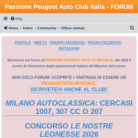
Passione Peugeot Auto Club Italia - FORUM
FAQ
C
Home
Indice
Community
Ufficio stampa
e
PORTALE
-
WEB TV
-
GRUPPO FACEBOOK
-
PAGINA FACEBOOK
-
r
INSTAGRAM
c
a
Benvenuti nel forum di
PASSIONE PEUGEOT AUTO CLUB ITALIA
, dal 2002 il
punto di riferimento degli appassionati italiani del Marchio del Leone!
NON SOLO FORUM! SCOPRITE I VANTAGGI DI ESSERE UN
PEUGEOTTISTA UFFICIALE
:
ISCRIVETEVI ANCHE AL CLUB!
MILANO AUTOCLASSICA
: CERCASI
1007, 307 CC O 207
CONCORSO
LE NOSTRE
LEONESSE 2026