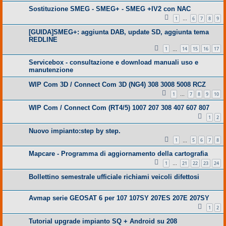
Sostituzione SMEG - SMEG+ - SMEG +IV2 con NAC
1
6
7
8
9
…
[GUIDA]SMEG+: aggiunta DAB, update SD, aggiunta tema
REDLINE
1
14
15
16
17
…
Servicebox - consultazione e download manuali uso e
manutenzione
WIP Com 3D / Connect Com 3D (NG4) 308 3008 5008 RCZ
1
7
8
9
10
…
WIP Com / Connect Com (RT4/5) 1007 207 308 407 607 807
1
2
Nuovo impianto:step by step.
1
5
6
7
8
…
Mapcare - Programma di aggiornamento della cartografia
1
21
22
23
24
…
Bollettino semestrale ufficiale richiami veicoli difettosi
Avmap serie GEOSAT 6 per 107 107SY 207ES 207E 207SY
1
2
Tutorial upgrade impianto SQ + Android su 208