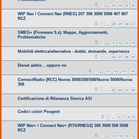
1
23
24
25
26
…
WIP Nav / Connect Nav (RNEG) 207 308 3008 5008 407 807
RCZ
1
28
29
30
31
…
SMEG+ (Firmware 5.x): Mappe, Aggiornamenti,
Problematiche
1
71
72
73
74
…
Mobilità elettrica/alternativa - dubbi, domande, esperienze
1
26
27
28
29
…
Diesel addio... oppure no
1
111
112
113
114
…
ConnectRadio (RCC) Nuova 3008/208/508/Nuova 5008/Nuova
308
1
55
56
57
58
…
Certificazione di Rilevanza Storica ASI
Codici colori Peugeot
1
6
7
8
9
…
WIP Nav+ / Connect Nav+ (RT6/RNEG2) 308 3008 508 5008
RCZ
1
12
13
14
15
…