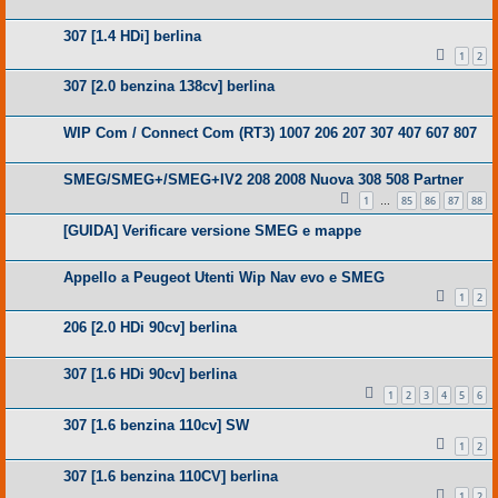
307 [1.4 HDi] berlina
1
2
307 [2.0 benzina 138cv] berlina
WIP Com / Connect Com (RT3) 1007 206 207 307 407 607 807
SMEG/SMEG+/SMEG+IV2 208 2008 Nuova 308 508 Partner
1
85
86
87
88
…
[GUIDA] Verificare versione SMEG e mappe
Appello a Peugeot Utenti Wip Nav evo e SMEG
1
2
206 [2.0 HDi 90cv] berlina
307 [1.6 HDi 90cv] berlina
1
2
3
4
5
6
307 [1.6 benzina 110cv] SW
1
2
307 [1.6 benzina 110CV] berlina
1
2