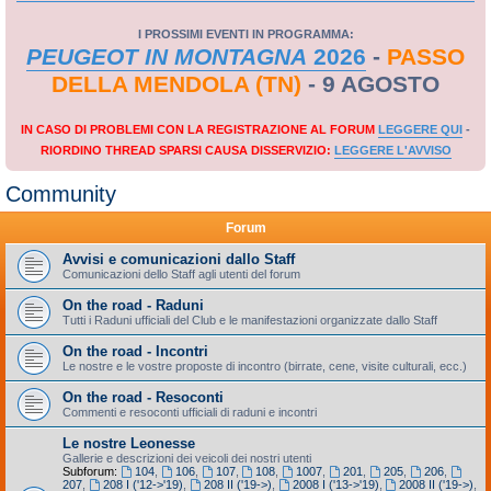
I PROSSIMI EVENTI IN PROGRAMMA:
PEUGEOT IN MONTAGNA
2026
-
PASSO
DELLA MENDOLA (TN)
- 9 AGOSTO
IN CASO DI PROBLEMI CON LA REGISTRAZIONE AL FORUM
LEGGERE QUI
-
RIORDINO THREAD SPARSI CAUSA DISSERVIZIO:
LEGGERE L'AVVISO
Community
Forum
Avvisi e comunicazioni dallo Staff
Comunicazioni dello Staff agli utenti del forum
On the road - Raduni
Tutti i Raduni ufficiali del Club e le manifestazioni organizzate dallo Staff
On the road - Incontri
Le nostre e le vostre proposte di incontro (birrate, cene, visite culturali, ecc.)
On the road - Resoconti
Commenti e resoconti ufficiali di raduni e incontri
Le nostre Leonesse
Gallerie e descrizioni dei veicoli dei nostri utenti
Subforum:
104
,
106
,
107
,
108
,
1007
,
201
,
205
,
206
,
207
,
208 I ('12->'19)
,
208 II ('19->)
,
2008 I ('13->'19)
,
2008 II ('19->)
,