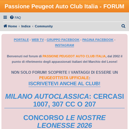
Passione Peugeot Auto Club Italia - FORUM
FAQ
C
Home
Indice
Community
e
PORTALE
-
WEB TV
-
GRUPPO FACEBOOK
-
PAGINA FACEBOOK
-
r
INSTAGRAM
c
a
Benvenuti nel forum di
PASSIONE PEUGEOT AUTO CLUB ITALIA
, dal 2002 il
punto di riferimento degli appassionati italiani del Marchio del Leone!
NON SOLO FORUM! SCOPRITE I VANTAGGI DI ESSERE UN
PEUGEOTTISTA UFFICIALE
:
ISCRIVETEVI ANCHE AL CLUB!
MILANO AUTOCLASSICA
: CERCASI
1007, 307 CC O 207
CONCORSO
LE NOSTRE
LEONESSE 2026