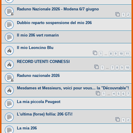
Raduno Nazionale 2026 - Modena 6/7 giugno
1
2
Dubbio reparto sospensione del mio 206
Il mio 206 vert romarin
Il mio Leoncino Blu
1
8
9
10
11
…
RECORD UTENTI CONNESSI
1
7
8
9
10
…
Raduno nazionale 2026
Mesdames et Messieurs, voici pour vous... la "Découvrable"!
1
4
5
6
7
…
La mia piccola Peugeot
L'ultima (forse) follia: 206 GTi!
1
2
La mia 206