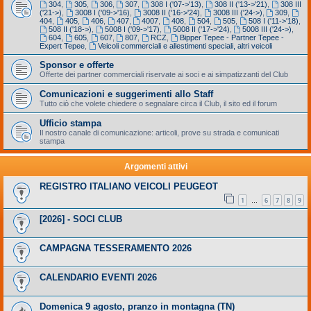
304
,
305
,
306
,
307
,
308 I ('07->'13)
,
308 II ('13->'21)
,
308 III
('21->)
,
3008 I ('09->'16)
,
3008 II ('16->'24)
,
3008 III ('24->)
,
309
,
404
,
405
,
406
,
407
,
4007
,
408
,
504
,
505
,
508 I ('11->'18)
,
508 II ('18->)
,
5008 I ('09->'17)
,
5008 II ('17->'24)
,
5008 III ('24->)
,
604
,
605
,
607
,
807
,
RCZ
,
Bipper Tepee - Partner Tepee -
Expert Tepee
,
Veicoli commerciali e allestimenti speciali, altri veicoli
Sponsor e offerte
Offerte dei partner commerciali riservate ai soci e ai simpatizzanti del Club
Comunicazioni e suggerimenti allo Staff
Tutto ciò che volete chiedere o segnalare circa il Club, il sito ed il forum
Ufficio stampa
Il nostro canale di comunicazione: articoli, prove su strada e comunicati
stampa
Argomenti attivi
REGISTRO ITALIANO VEICOLI PEUGEOT
1
6
7
8
9
…
[2026] - SOCI CLUB
CAMPAGNA TESSERAMENTO 2026
CALENDARIO EVENTI 2026
Domenica 9 agosto, pranzo in montagna (TN)