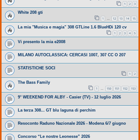
1
2
3
White 208 gti
1
12
13
14
15
…
La mia "Musica e magia" 308 GTLine 1.6 BlueHDi 120 cv
1
2
3
4
5
Vi presento la mia e2008
MILANO AUTOCLASSICA: CERCASI 1007, 307 CC O 207
STATISTICHE SOCI
1
2
The Bass Family
1
150
151
152
153
…
9° WEEKEND FOR ALBY - Casier (TV) - 12 luglio 2026
La terza 308... GT blu laguna di perchim
Resoconto Raduno Nazionale 2026 - Modena 6/7 giugno
Concorso “Le nostre Leonesse” 2026