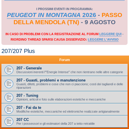
I PROSSIMI EVENTI IN PROGRAMMA:
PEUGEOT IN MONTAGNA
2026
-
PASSO
DELLA MENDOLA (TN)
- 9 AGOSTO
IN CASO DI PROBLEMI CON LA REGISTRAZIONE AL FORUM
LEGGERE QUI
-
RIORDINO THREAD SPARSI CAUSA DISSERVIZIO:
LEGGERE L'AVVISO
207/207 Plus
Forum
207 - Generale
Discussioni inerenti l'"Energie Intense" che non rientrano nelle altre categorie
207 - Guasti, problemi e manutenzione
Guasti, difetti, problemi e cose che non ci piacciono; costi dei tagliandi e delle
riparazioni
207 - Tuning
Opinioni, articoli e foto sulle elaborazioni estetiche e meccaniche
207 - Fai da te
Modifiche estetiche, meccaniche ed elettroniche realizzate artigianalmente
207 CC
Per i possessori e gli estimatori della 207 a tetto retrattile