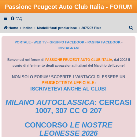
Passione Peugeot Auto Club Italia - FORUM
FAQ
C
Home
Indice
Modelli fuori produzione
207/207 Plus
e
PORTALE
-
WEB TV
-
GRUPPO FACEBOOK
-
PAGINA FACEBOOK
-
r
INSTAGRAM
c
a
Benvenuti nel forum di
PASSIONE PEUGEOT AUTO CLUB ITALIA
, dal 2002 il
punto di riferimento degli appassionati italiani del Marchio del Leone!
NON SOLO FORUM! SCOPRITE I VANTAGGI DI ESSERE UN
PEUGEOTTISTA UFFICIALE
:
ISCRIVETEVI ANCHE AL CLUB!
MILANO AUTOCLASSICA
: CERCASI
1007, 307 CC O 207
CONCORSO
LE NOSTRE
LEONESSE 2026