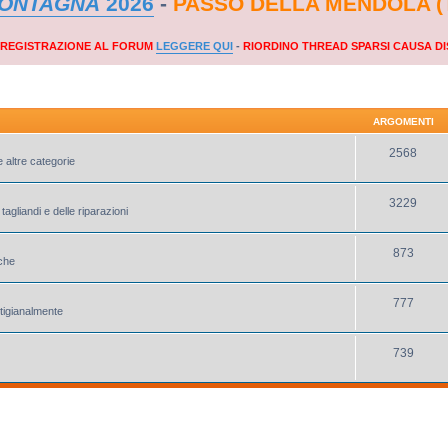
MONTAGNA
2026
-
PASSO DELLA MENDOLA (
A REGISTRAZIONE AL FORUM
LEGGERE QUI
-
RIORDINO THREAD SPARSI CAUSA DI
ARGOMENTI
2568
e altre categorie
3229
tagliandi e delle riparazioni
873
iche
777
rtigianalmente
739