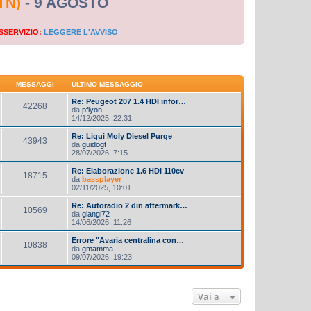
TN)
- 9 AGOSTO
SSERVIZIO:
LEGGERE L'AVVISO
MESSAGGI
ULTIMO MESSAGGIO
Re: Peugeot 207 1.4 HDI infor…
42268
da
pflyon
14/12/2025, 22:31
Re: Liqui Moly Diesel Purge
43943
da
guidogt
28/07/2026, 7:15
Re: Elaborazione 1.6 HDI 110cv
18715
da
bassplayer
02/11/2025, 10:01
Re: Autoradio 2 din aftermark…
10569
da
giangi72
14/06/2026, 11:26
Errore "Avaria centralina con…
10838
da
gmamma
09/07/2026, 19:23
Vai a