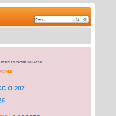
Cerca
Ricerca avanzata
i italiani del Marchio del Leone!
FICIALE
:
CC O 207
26