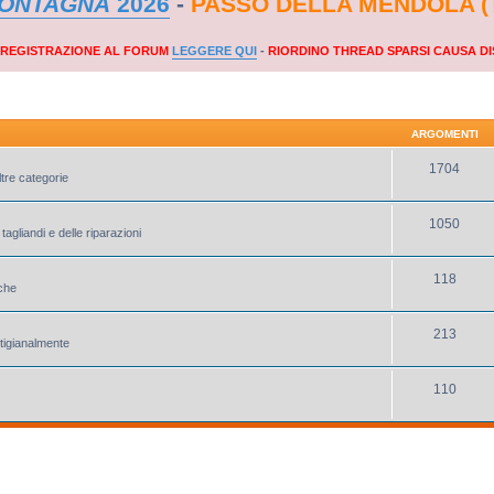
MONTAGNA
2026
-
PASSO DELLA MENDOLA (
A REGISTRAZIONE AL FORUM
LEGGERE QUI
-
RIORDINO THREAD SPARSI CAUSA DI
ARGOMENTI
1704
ltre categorie
1050
tagliandi e delle riparazioni
118
iche
213
rtigianalmente
110