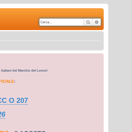
Cerca
Ricerca avanzata
i italiani del Marchio del Leone!
FICIALE
:
CC O 207
26