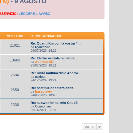
TN)
- 9 AGOSTO
SSERVIZIO:
LEGGERE L'AVVISO
MESSAGGI
ULTIMO MESSAGGIO
Re: Quanti Km con la vostra 4…
21021
da
Ryuken82
06/07/2026, 14:26
Re: Elettro ventola radiatore…
13669
da
Andreap207
23/07/2026, 10:21
Re: Unità multimediale Androi…
2684
da
guidogt
24/12/2024, 19:24
Re: sostituzione filtro abita…
2658
da
bassplayer
24/06/2026, 18:49
Re: subwoofer sul mio Coupè
1338
da
Cuneoman
06/11/2021, 12:29
Vai a