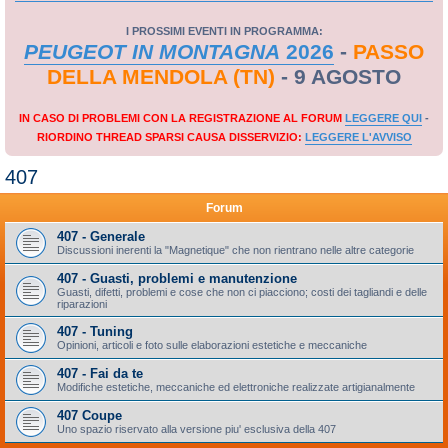
I PROSSIMI EVENTI IN PROGRAMMA:
PEUGEOT IN MONTAGNA
2026
-
PASSO
DELLA MENDOLA (TN)
- 9 AGOSTO
IN CASO DI PROBLEMI CON LA REGISTRAZIONE AL FORUM
LEGGERE QUI
-
RIORDINO THREAD SPARSI CAUSA DISSERVIZIO:
LEGGERE L'AVVISO
407
Forum
407 - Generale
Discussioni inerenti la "Magnetique" che non rientrano nelle altre categorie
407 - Guasti, problemi e manutenzione
Guasti, difetti, problemi e cose che non ci piacciono; costi dei tagliandi e delle
riparazioni
407 - Tuning
Opinioni, articoli e foto sulle elaborazioni estetiche e meccaniche
407 - Fai da te
Modifiche estetiche, meccaniche ed elettroniche realizzate artigianalmente
407 Coupe
Uno spazio riservato alla versione piu' esclusiva della 407