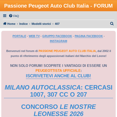
Passione Peugeot Auto Club Italia - FORUM
FAQ
C
Home
Indice
Modelli storici
407
e
PORTALE
-
WEB TV
-
GRUPPO FACEBOOK
-
PAGINA FACEBOOK
-
r
INSTAGRAM
c
a
Benvenuti nel forum di
PASSIONE PEUGEOT AUTO CLUB ITALIA
, dal 2002 il
punto di riferimento degli appassionati italiani del Marchio del Leone!
NON SOLO FORUM! SCOPRITE I VANTAGGI DI ESSERE UN
PEUGEOTTISTA UFFICIALE
:
ISCRIVETEVI ANCHE AL CLUB!
MILANO AUTOCLASSICA
: CERCASI
1007, 307 CC O 207
CONCORSO
LE NOSTRE
LEONESSE 2026