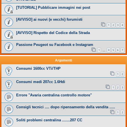
[TUTORIAL] Pubblicare immagini nei post
[AVVISO] ai nuovi (e vecchi) forumisti
1
2
3
4
[AVVISO] Rispetto del Codice della Strada
Passione Peugeot su Facebook e Instagram
1
4
5
6
7
…
Argomenti
Consumi 1600cc VTi/THP
1
2
Consumi medi 207cc 1.6Hdi
1
2
3
Errore "Avaria centralina controllo motore"
Consigli tecnici .... dopo ripensamento della vendita .....
1
2
Soliti problemi centralina .......207 CC