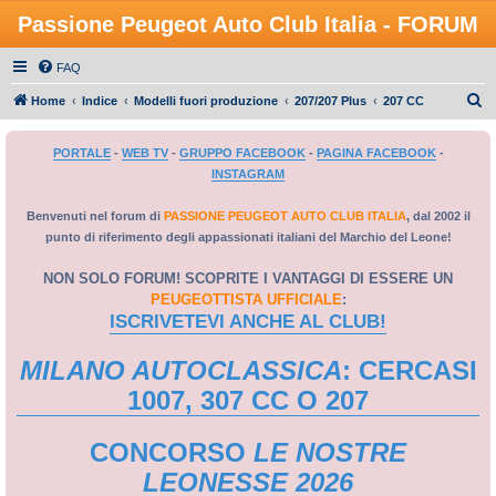
Passione Peugeot Auto Club Italia - FORUM
FAQ
C
Home
Indice
Modelli fuori produzione
207/207 Plus
207 CC
e
PORTALE
-
WEB TV
-
GRUPPO FACEBOOK
-
PAGINA FACEBOOK
-
r
INSTAGRAM
c
a
Benvenuti nel forum di
PASSIONE PEUGEOT AUTO CLUB ITALIA
, dal 2002 il
punto di riferimento degli appassionati italiani del Marchio del Leone!
NON SOLO FORUM! SCOPRITE I VANTAGGI DI ESSERE UN
PEUGEOTTISTA UFFICIALE
:
ISCRIVETEVI ANCHE AL CLUB!
MILANO AUTOCLASSICA
: CERCASI
1007, 307 CC O 207
CONCORSO
LE NOSTRE
LEONESSE 2026