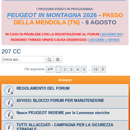
I PROSSIMI EVENTI IN PROGRAMMA:
PEUGEOT IN MONTAGNA
2026
-
PASSO
DELLA MENDOLA (TN)
- 9 AGOSTO
IN CASO DI PROBLEMI CON LA REGISTRAZIONE AL FORUM
LEGGERE QUI
-
RIORDINO THREAD SPARSI CAUSA DISSERVIZIO:
LEGGERE L'AVVISO
207 CC
Cerca
Ricerca avanzata
Pagina
1
di
15
1
2
3
4
5
15
Prossimo
739 argomenti
…
Annunci
REGOLAMENTO DEL FORUM
AVVISO: BLOCCO FORUM PER MANUTENZIONE
Nasce PEUGEOT INSIEME per le Leonesse storiche
TUTTI ALLACCIATI - CAMPAGNA PER LA SICUREZZA
STRADALE