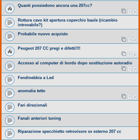
Quanti possiedono ancora una 207cc?
1
2
Rottura cavo kit apertura coperchio baule (ricambio
introvabile?)
Probabile nuovo acquisto
1
2
Peugeot 207 CC pregi e difetti!!!!
1
2
Accesso al computer di bordo dopo sostituzione autoradio
1
2
Fendinebbia a Led
anomalia tetto
1
2
Fari direzionali
Fanali anteriori tuning
Riparazione specchietto retrovisore sx esterno 207 cc