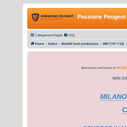
Passione Peugeot 
Collegamenti Rapidi
FAQ
Home
Indice
Modelli fuori produzione
308 I ('07->'13)
Benvenuti nel forum di
PASSI
NON SO
MILANO