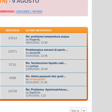
TN)
- 9 AGOSTO
SSERVIZIO:
LEGGERE L'AVVISO
MESSAGGI
ULTIMO MESSAGGIO
Re: problema temperatura acqua
37614
da
RogerAL
08/01/2025, 13:45
Problematica sensori di parch…
22571
da
dexter85
03/04/2026, 12:35
Re: Sostituzione liquido radi…
5710
da
guidogt
23/05/2024, 20:48
Re: Aletta parasole lato guid…
4588
da
Andreap207
02/11/2025, 21:36
Re: Problema: Apertura/chiusu…
10728
da
DanGUn
21/07/2026, 1:22
Vai a