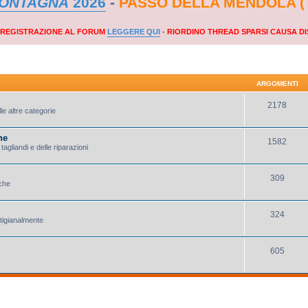
MONTAGNA
2026
-
PASSO DELLA MENDOLA (
A REGISTRAZIONE AL FORUM
LEGGERE QUI
-
RIORDINO THREAD SPARSI CAUSA DI
ARGOMENTI
2178
le altre categorie
ne
1582
tagliandi e delle riparazioni
309
iche
324
rtigianalmente
605