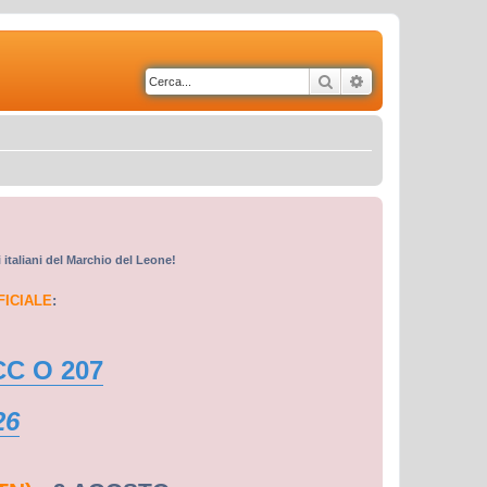
Cerca
Ricerca avanzata
i italiani del Marchio del Leone!
FICIALE
:
CC O 207
26