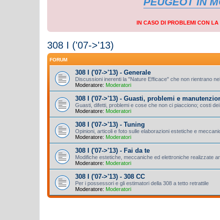
PEUGEOT IN 
IN CASO DI PROBLEMI CON L
308 I ('07->'13)
FORUM
308 I ('07->'13) - Generale
Discussioni inerenti la "Nature Efficace" che non rientrano nel
Moderatore:
Moderatori
308 I ('07->'13) - Guasti, problemi e manutenzio
Guasti, difetti, problemi e cose che non ci piacciono; costi dei 
Moderatore:
Moderatori
308 I ('07->'13) - Tuning
Opinioni, articoli e foto sulle elaborazioni estetiche e meccan
Moderatore:
Moderatori
308 I ('07->'13) - Fai da te
Modifiche estetiche, meccaniche ed elettroniche realizzate a
Moderatore:
Moderatori
308 I ('07->'13) - 308 CC
Per i possessori e gli estimatori della 308 a tetto retrattile
Moderatore:
Moderatori