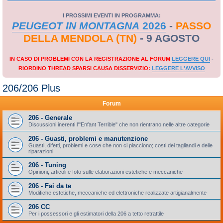
I PROSSIMI EVENTI IN PROGRAMMA:
PEUGEOT IN MONTAGNA
2026
-
PASSO
DELLA MENDOLA (TN)
- 9 AGOSTO
IN CASO DI PROBLEMI CON LA REGISTRAZIONE AL FORUM
LEGGERE QUI
-
RIORDINO THREAD SPARSI CAUSA DISSERVIZIO:
LEGGERE L'AVVISO
206/206 Plus
Forum
206 - Generale
Discussioni inerenti l'"Enfant Terrible" che non rientrano nelle altre categorie
206 - Guasti, problemi e manutenzione
Guasti, difetti, problemi e cose che non ci piacciono; costi dei tagliandi e delle
riparazioni
206 - Tuning
Opinioni, articoli e foto sulle elaborazioni estetiche e meccaniche
206 - Fai da te
Modifiche estetiche, meccaniche ed elettroniche realizzate artigianalmente
206 CC
Per i possessori e gli estimatori della 206 a tetto retrattile