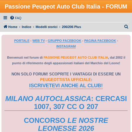
Passione Peugeot Auto Club Italia - FORUM
FAQ
C
Home
Indice
Modelli storici
206/206 Plus
e
PORTALE
-
WEB TV
-
GRUPPO FACEBOOK
-
PAGINA FACEBOOK
-
r
INSTAGRAM
c
a
Benvenuti nel forum di
PASSIONE PEUGEOT AUTO CLUB ITALIA
, dal 2002 il
punto di riferimento degli appassionati italiani del Marchio del Leone!
NON SOLO FORUM! SCOPRITE I VANTAGGI DI ESSERE UN
PEUGEOTTISTA UFFICIALE
:
ISCRIVETEVI ANCHE AL CLUB!
MILANO AUTOCLASSICA
: CERCASI
1007, 307 CC O 207
CONCORSO
LE NOSTRE
LEONESSE 2026