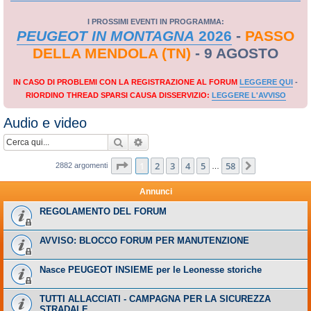
I PROSSIMI EVENTI IN PROGRAMMA:
PEUGEOT IN MONTAGNA
2026
-
PASSO
DELLA MENDOLA (TN)
- 9 AGOSTO
IN CASO DI PROBLEMI CON LA REGISTRAZIONE AL FORUM
LEGGERE QUI
-
RIORDINO THREAD SPARSI CAUSA DISSERVIZIO:
LEGGERE L'AVVISO
Audio e video
Cerca
Ricerca avanzata
Pagina
1
di
58
1
2
3
4
5
58
Prossimo
2882 argomenti
…
Annunci
REGOLAMENTO DEL FORUM
AVVISO: BLOCCO FORUM PER MANUTENZIONE
Nasce PEUGEOT INSIEME per le Leonesse storiche
TUTTI ALLACCIATI - CAMPAGNA PER LA SICUREZZA
STRADALE