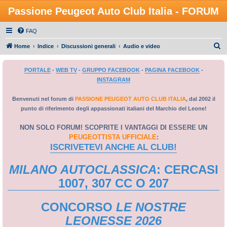
Passione Peugeot Auto Club Italia - FORUM
FAQ
C
Home
Indice
Discussioni generali
Audio e video
e
PORTALE
-
WEB TV
-
GRUPPO FACEBOOK
-
PAGINA FACEBOOK
-
r
INSTAGRAM
c
a
Benvenuti nel forum di
PASSIONE PEUGEOT AUTO CLUB ITALIA
, dal 2002 il
punto di riferimento degli appassionati italiani del Marchio del Leone!
NON SOLO FORUM! SCOPRITE I VANTAGGI DI ESSERE UN
PEUGEOTTISTA UFFICIALE
:
ISCRIVETEVI ANCHE AL CLUB!
MILANO AUTOCLASSICA
: CERCASI
1007, 307 CC O 207
CONCORSO
LE NOSTRE
LEONESSE 2026