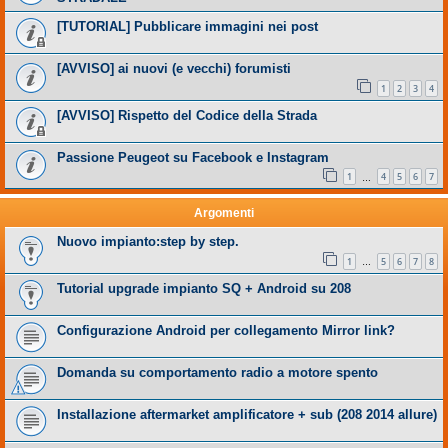
[TUTORIAL] Pubblicare immagini nei post
[AVVISO] ai nuovi (e vecchi) forumisti
1
2
3
4
[AVVISO] Rispetto del Codice della Strada
Passione Peugeot su Facebook e Instagram
1
4
5
6
7
…
Argomenti
Nuovo impianto:step by step.
1
5
6
7
8
…
Tutorial upgrade impianto SQ + Android su 208
Configurazione Android per collegamento Mirror link?
Domanda su comportamento radio a motore spento
Installazione aftermarket amplificatore + sub (208 2014 allure)