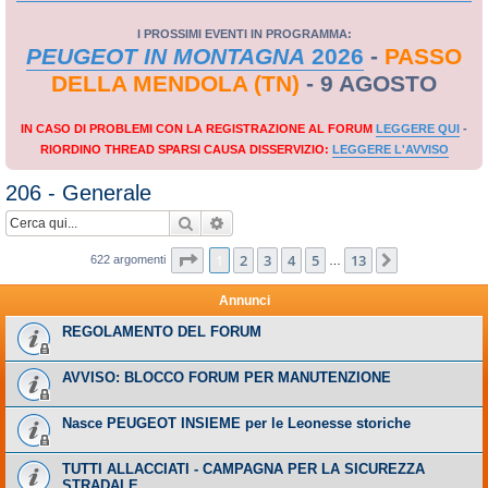
I PROSSIMI EVENTI IN PROGRAMMA:
PEUGEOT IN MONTAGNA
2026
-
PASSO
DELLA MENDOLA (TN)
- 9 AGOSTO
IN CASO DI PROBLEMI CON LA REGISTRAZIONE AL FORUM
LEGGERE QUI
-
RIORDINO THREAD SPARSI CAUSA DISSERVIZIO:
LEGGERE L'AVVISO
206 - Generale
Cerca
Ricerca avanzata
Pagina
1
di
13
1
2
3
4
5
13
Prossimo
622 argomenti
…
Annunci
REGOLAMENTO DEL FORUM
AVVISO: BLOCCO FORUM PER MANUTENZIONE
Nasce PEUGEOT INSIEME per le Leonesse storiche
TUTTI ALLACCIATI - CAMPAGNA PER LA SICUREZZA
STRADALE