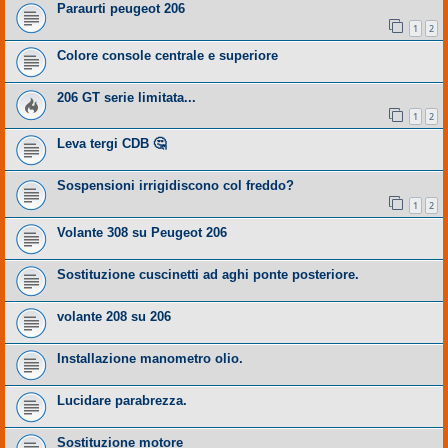
Paraurti peugeot 206
1
2
Colore console centrale e superiore
206 GT serie limitata...
1
2
Leva tergi CDB 🤔
Sospensioni irrigidiscono col freddo?
1
2
Volante 308 su Peugeot 206
Sostituzione cuscinetti ad aghi ponte posteriore.
volante 208 su 206
Installazione manometro olio.
Lucidare parabrezza.
Sostituzione motore