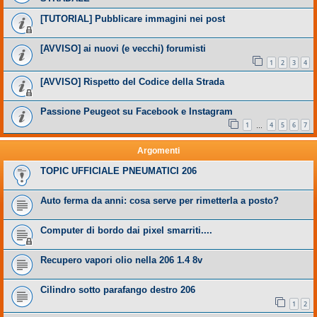
[TUTORIAL] Pubblicare immagini nei post
[AVVISO] ai nuovi (e vecchi) forumisti
1
2
3
4
[AVVISO] Rispetto del Codice della Strada
Passione Peugeot su Facebook e Instagram
1
4
5
6
7
…
Argomenti
TOPIC UFFICIALE PNEUMATICI 206
Auto ferma da anni: cosa serve per rimetterla a posto?
Computer di bordo dai pixel smarriti....
Recupero vapori olio nella 206 1.4 8v
Cilindro sotto parafango destro 206
1
2