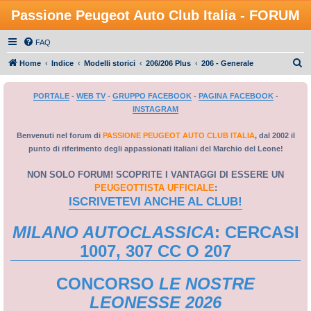
Passione Peugeot Auto Club Italia - FORUM
FAQ
C
Home
Indice
Modelli storici
206/206 Plus
206 - Generale
e
PORTALE
-
WEB TV
-
GRUPPO FACEBOOK
-
PAGINA FACEBOOK
-
r
INSTAGRAM
c
a
Benvenuti nel forum di
PASSIONE PEUGEOT AUTO CLUB ITALIA
, dal 2002 il
punto di riferimento degli appassionati italiani del Marchio del Leone!
NON SOLO FORUM! SCOPRITE I VANTAGGI DI ESSERE UN
PEUGEOTTISTA UFFICIALE
:
ISCRIVETEVI ANCHE AL CLUB!
MILANO AUTOCLASSICA
: CERCASI
1007, 307 CC O 207
CONCORSO
LE NOSTRE
LEONESSE 2026