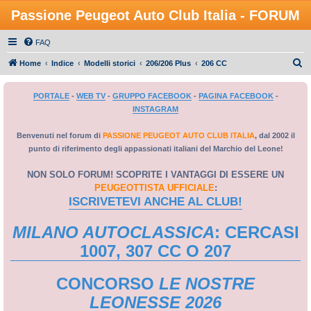
Passione Peugeot Auto Club Italia - FORUM
FAQ
C
Home
Indice
Modelli storici
206/206 Plus
206 CC
e
PORTALE
-
WEB TV
-
GRUPPO FACEBOOK
-
PAGINA FACEBOOK
-
r
INSTAGRAM
c
a
Benvenuti nel forum di
PASSIONE PEUGEOT AUTO CLUB ITALIA
, dal 2002 il
punto di riferimento degli appassionati italiani del Marchio del Leone!
NON SOLO FORUM! SCOPRITE I VANTAGGI DI ESSERE UN
PEUGEOTTISTA UFFICIALE
:
ISCRIVETEVI ANCHE AL CLUB!
MILANO AUTOCLASSICA
: CERCASI
1007, 307 CC O 207
CONCORSO
LE NOSTRE
LEONESSE 2026