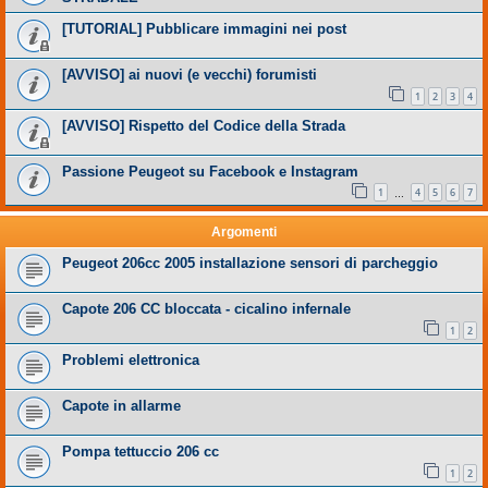
[TUTORIAL] Pubblicare immagini nei post
[AVVISO] ai nuovi (e vecchi) forumisti
1
2
3
4
[AVVISO] Rispetto del Codice della Strada
Passione Peugeot su Facebook e Instagram
1
4
5
6
7
…
Argomenti
Peugeot 206cc 2005 installazione sensori di parcheggio
Capote 206 CC bloccata - cicalino infernale
1
2
Problemi elettronica
Capote in allarme
Pompa tettuccio 206 cc
1
2