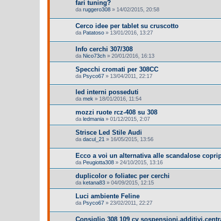
fari tuning?
da
ruggero308
»
14/02/2015, 20:58
Cerco idee per tablet su cruscotto
da
Patatoso
»
13/01/2016, 13:27
Info cerchi 307/308
da
Nico73ch
»
20/01/2016, 16:13
Specchi cromati per 308CC
da
Psyco67
»
13/04/2011, 22:17
led interni posseduti
da
mek
»
18/01/2016, 11:54
mozzi ruote rcz-408 su 308
da
ledmania
»
01/12/2015, 2:07
Strisce Led Stile Audi
da
dacul_21
»
16/05/2015, 13:56
Ecco a voi un alternativa alle scandalose copri
da
Peugiotta308
»
24/10/2015, 13:16
duplicolor o foliatec per cerchi
da
ketana83
»
04/09/2015, 12:15
Luci ambiente Feline
da
Psyco67
»
23/02/2011, 22:27
Consiglio 308 109 cv sospensioni,additivi,centr