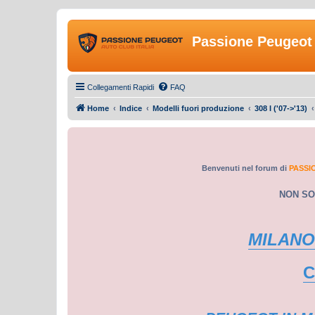
Passione Peugeot 
Collegamenti Rapidi
FAQ
Home
Indice
Modelli fuori produzione
308 I ('07->'13)
Benvenuti nel forum di
PASSI
NON SO
MILANO