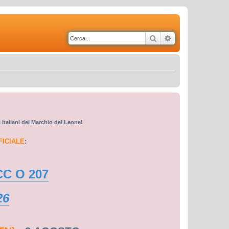
Cerca
Ricerca avanzata
i italiani del Marchio del Leone!
FICIALE
:
CC O 207
26