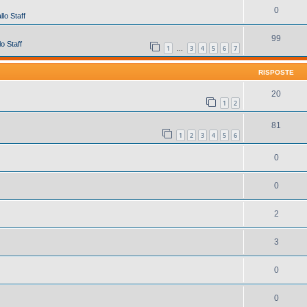
0
lo Staff
99
o Staff
1
3
4
5
6
7
…
RISPOSTE
20
1
2
81
1
2
3
4
5
6
0
0
2
3
0
0