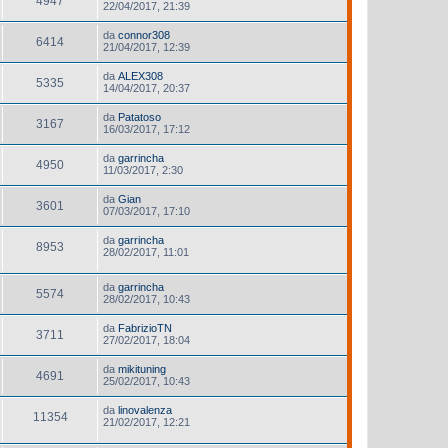
4947
22/04/2017, 21:39
da
connor308
6414
21/04/2017, 12:39
da
ALEX308
5335
14/04/2017, 20:37
da
Patatoso
3167
16/03/2017, 17:12
da
garrincha
4950
11/03/2017, 2:30
da
Gian
3601
07/03/2017, 17:10
da
garrincha
8953
28/02/2017, 11:01
da
garrincha
5574
28/02/2017, 10:43
da
FabrizioTN
3711
27/02/2017, 18:04
da
mikituning
4691
25/02/2017, 10:43
da
linovalenza
11354
21/02/2017, 12:21