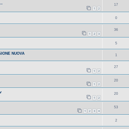
..
17
1
2
0
36
1
2
3
5
SIONE NUOVA
1
27
1
2
20
1
2
v
20
1
2
53
1
2
3
4
2