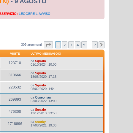
TN)
- 9 AGOSTO
SSERVIZIO:
LEGGERE L'AVVISO
Pagina
1
di
7
1
2
3
4
5
7
Prossimo
309 argomenti
…
VISITE
ULTIMO MESSAGGIO
da
Squalo
123710
01/10/2024, 10:00
da
Squalo
310666
18/06/2020, 17:13
da
Squalo
228532
05/02/2020, 1:54
da
Cuneoman
269893
03/03/2022, 13:00
da
Squalo
476308
13/12/2013, 23:50
da
snorky
1718896
17/08/2021, 19:36