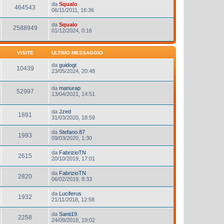
da
Squalo
464543
06/11/2011, 16:36
da
Squalo
2588949
01/12/2024, 0:16
VISITE
ULTIMO MESSAGGIO
da
guidogt
10439
23/05/2024, 20:48
da
manurap
52997
13/04/2021, 14:51
da
Jzed
1891
31/03/2020, 18:59
da
Stefano.87
1993
09/03/2020, 1:30
da
FabrizioTN
2615
20/10/2019, 17:01
da
FabrizioTN
2820
06/02/2019, 8:33
da
Luciferus
1932
21/11/2018, 12:58
da
Santi19
2258
24/09/2018, 19:02