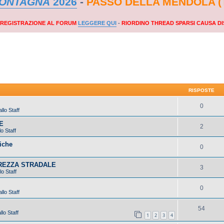
MONTAGNA
2026
-
PASSO DELLA MENDOLA (
A REGISTRAZIONE AL FORUM
LEGGERE QUI
-
RIORDINO THREAD SPARSI CAUSA DI
RISPOSTE
0
llo Staff
E
2
o Staff
iche
0
UREZZA STRADALE
3
lo Staff
0
llo Staff
54
lo Staff
1
2
3
4