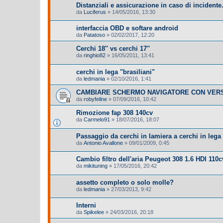
Distanziali e assicurazione in caso di incidente.
da
Luciferus
»
14/05/2016, 13:30
interfaccia OBD e softare android
da
Patatoso
»
02/02/2017, 12:20
Cerchi 18'' vs cerchi 17''
da
ringhio82
»
16/05/2011, 13:41
cerchi in lega "brasiliani"
da
ledmania
»
02/10/2016, 1:41
CAMBIARE SCHERMO NAVIGATORE CON VER
da
robyfeline
»
07/09/2016, 10:42
Rimozione fap 308 140cv
da
Carmelo91
»
18/07/2016, 18:07
Passaggio da cerchi in lamiera a cerchi in lega
da
Antonio Avallone
»
09/01/2009, 0:45
Cambio filtro dell'aria Peugeot 308 1.6 HDI 110c
da
mikituning
»
17/05/2016, 20:42
assetto completo o solo molle?
da
ledmania
»
27/03/2013, 9:42
Interni
da
Spikelee
»
24/03/2016, 20:18