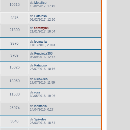
da
Metallico
10615
10/02/2017, 17:49
da
Patatoso
2875
02/02/2017, 12:20
da
tommy88
21300
21/01/2017, 18:04
da
ledmania
3970
11/10/2016, 20:03
da
Peugiotta308
3709
08/09/2016, 12:47
da
Patatoso
15026
26/07/2016, 10:16
da
Nico73ch
13060
17/07/2016, 11:59
da
ross_
11530
30/05/2016, 19:06
da
ledmania
26074
14/04/2016, 0:27
da
Spikelee
3840
25/03/2016, 18:54