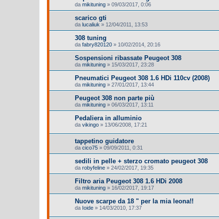
da
mikituning
»
09/03/2017, 0:06
scarico gti
da
lucaliuk
»
12/04/2011, 13:53
308 tuning
da
fabry820120
»
10/02/2014, 20:16
Sospensioni ribassate Peugeot 308
da
mikituning
»
15/03/2017, 23:28
Pneumatici Peugeot 308 1.6 HDi 110cv (2008)
da
mikituning
»
27/01/2017, 13:44
Peugeot 308 non parte più
da
mikituning
»
06/03/2017, 13:11
Pedaliera in alluminio
da
vikingo
»
13/06/2008, 17:21
tappetino guidatore
da
cico75
»
09/09/2011, 0:31
sedili in pelle + sterzo cromato peugeot 308
da
robyfeline
»
24/02/2017, 19:35
Filtro aria Peugeot 308 1.6 HDi 2008
da
mikituning
»
16/02/2017, 19:17
Nuove scarpe da 18 " per la mia leona!!
da
Ioide
»
14/03/2010, 17:37