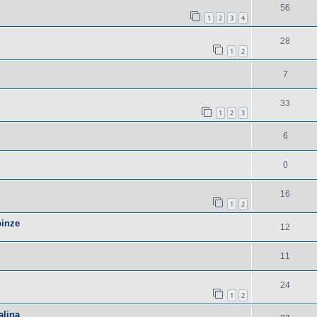
56
1
2
3
4
28
1
2
7
33
1
2
3
6
0
16
1
2
pinze
12
11
24
1
2
alina