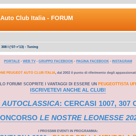
Auto Club Italia - FORUM
308 I ('07->'13) - Tuning
PORTALE
-
WEB TV
-
GRUPPO FACEBOOK
-
PAGINA FACEBOOK
-
INSTAGRAM
ONE PEUGEOT AUTO CLUB ITALIA
, dal 2002 il punto di riferimento degli appassionat
LO FORUM! SCOPRITE I VANTAGGI DI ESSERE UN
PEUGEOTTISTA UF
ISCRIVETEVI ANCHE AL CLUB!
 AUTOCLASSICA
: CERCASI 1007, 307 
CONCORSO
LE NOSTRE LEONESSE 20
I PROSSIMI EVENTI IN PROGRAMMA: