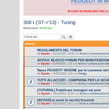
PEUGEOT IN 
IN CASO DI PROBLEMI CON L
308 I ('07->'13) - Tuning
Moderatore:
Moderatori
Cerca
Ricerca avanzata
ANNUNCI
REGOLAMENTO DEL FORUM
da
Squalo
»
01/10/2024, 10:00
» in
Avvisi e comunicazioni da
AVVISO: BLOCCO FORUM PER MANUTENZION
da
Squalo
»
11/06/2020, 1:55
» in
Avvisi e comunicazioni dall
Nasce PEUGEOT INSIEME per le Leonesse stor
da
Squalo
»
05/02/2020, 1:54
» in
Vintage
TUTTI ALLACCIATI - CAMPAGNA PER LA SIC
da
Squalo
»
17/02/2018, 1:02
» in
Avvisi e comunicazioni dal
[TUTORIAL] Pubblicare immagini nei post
da
Squalo
»
13/12/2013, 23:50
» in
Avvisi e comunicazioni da
[AVVISO] ai nuovi (e vecchi) forumisti
da
Squalo
»
10/11/2013, 23:11
» in
Avvisi e comunicazioni dal