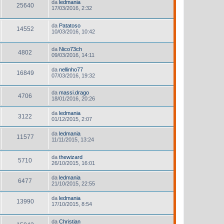
da
ledmania
25640
17/03/2016, 2:32
da
Patatoso
14552
10/03/2016, 10:42
da
Nico73ch
4802
09/03/2016, 14:11
da
nellinho77
16849
07/03/2016, 19:32
da
massi.drago
4706
18/01/2016, 20:26
da
ledmania
3122
01/12/2015, 2:07
da
ledmania
11577
11/11/2015, 13:24
da
thewizard
5710
26/10/2015, 16:01
da
ledmania
6477
21/10/2015, 22:55
da
ledmania
13990
17/10/2015, 8:54
da
Christian