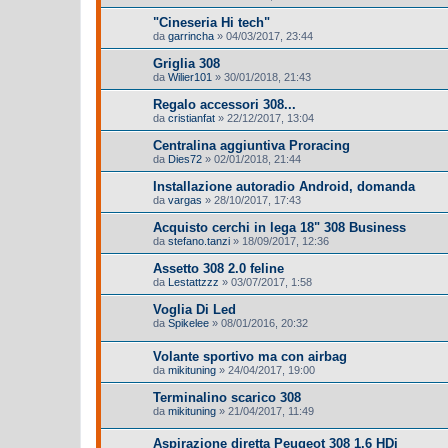
"Cineseria Hi tech"
da
garrincha
»
04/03/2017, 23:44
Griglia 308
da
Wilier101
»
30/01/2018, 21:43
Regalo accessori 308...
da
cristianfat
»
22/12/2017, 13:04
Centralina aggiuntiva Proracing
da
Dies72
»
02/01/2018, 21:44
Installazione autoradio Android, domanda
da
vargas
»
28/10/2017, 17:43
Acquisto cerchi in lega 18" 308 Business
da
stefano.tanzi
»
18/09/2017, 12:36
Assetto 308 2.0 feline
da
Lestattzzz
»
03/07/2017, 1:58
Voglia Di Led
da
Spikelee
»
08/01/2016, 20:32
Volante sportivo ma con airbag
da
mikituning
»
24/04/2017, 19:00
Terminalino scarico 308
da
mikituning
»
21/04/2017, 11:49
Aspirazione diretta Peugeot 308 1.6 HDi