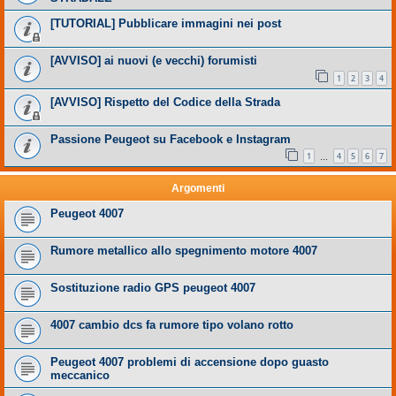
[TUTORIAL] Pubblicare immagini nei post
[AVVISO] ai nuovi (e vecchi) forumisti
1
2
3
4
[AVVISO] Rispetto del Codice della Strada
Passione Peugeot su Facebook e Instagram
1
4
5
6
7
…
Argomenti
Peugeot 4007
Rumore metallico allo spegnimento motore 4007
Sostituzione radio GPS peugeot 4007
4007 cambio dcs fa rumore tipo volano rotto
Peugeot 4007 problemi di accensione dopo guasto
meccanico