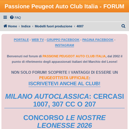
Passione Peugeot Auto Club Italia - FORUM
FAQ
C
Home
Indice
Modelli fuori produzione
4007
e
PORTALE
-
WEB TV
-
GRUPPO FACEBOOK
-
PAGINA FACEBOOK
-
r
INSTAGRAM
c
a
Benvenuti nel forum di
PASSIONE PEUGEOT AUTO CLUB ITALIA
, dal 2002 il
punto di riferimento degli appassionati italiani del Marchio del Leone!
NON SOLO FORUM! SCOPRITE I VANTAGGI DI ESSERE UN
PEUGEOTTISTA UFFICIALE
:
ISCRIVETEVI ANCHE AL CLUB!
MILANO AUTOCLASSICA
: CERCASI
1007, 307 CC O 207
CONCORSO
LE NOSTRE
LEONESSE 2026