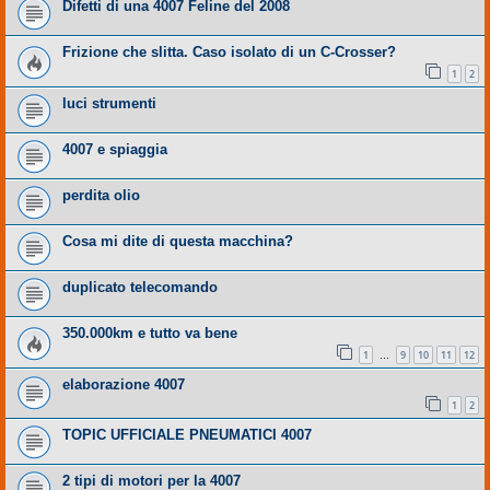
Difetti di una 4007 Feline del 2008
Frizione che slitta. Caso isolato di un C-Crosser?
1
2
luci strumenti
4007 e spiaggia
perdita olio
Cosa mi dite di questa macchina?
duplicato telecomando
350.000km e tutto va bene
1
9
10
11
12
…
elaborazione 4007
1
2
TOPIC UFFICIALE PNEUMATICI 4007
2 tipi di motori per la 4007